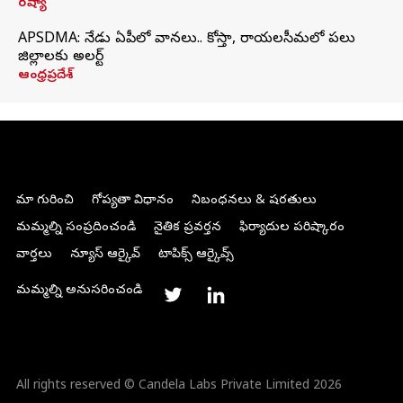
రష్యా
APSDMA: నేడు ఏపీలో వానలు.. కోస్తా, రాయలసీమలో పలు
జిల్లాలకు అలర్ట్
ఆంధ్రప్రదేశ్
మా గురించి
గోప్యతా విధానం
నిబంధనలు & షరతులు
మమ్మల్ని సంప్రదించండి
నైతిక ప్రవర్తన
ఫిర్యాదుల పరిష్కారం
వార్తలు
న్యూస్ ఆర్కైవ్
టాపిక్స్ ఆర్కైవ్స్
మమ్మల్ని అనుసరించండి
All rights reserved © Candela Labs Private Limited 2026