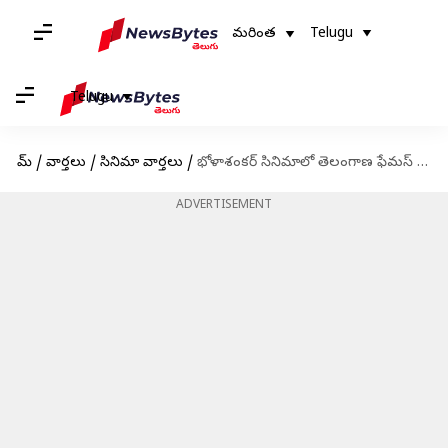
మరింత
Telugu
Telugu
హోమ్
/
వార్తలు
/
సినిమా వార్తలు
/
భోళాశంకర్ సినిమాలో తెలంగాణ ఫేమస్ ఫోక్ సాంగ్: ఇప్పుడే రిలీజ్
ADVERTISEMENT