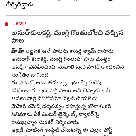
Details
అనురాగ్ కులకర్ణి, మంగ్లి గొంతులోంచి వచ్చిన
పాట
జామ్ జామ్ జజ్జనక అనే పాటను కాసర్ల శ్యామ్ రాసారు.
అనురాగ్ కులకర్ణి, మంగ్లి గొంతులో పాట మొత్తం
ఆసక్తిగా వినిపించింది. మహతి స్వర సాగర్ అందించిన
సంగీతం బాగుంది.
ఈ పాటలో అటు తమన్నా, ఇటు కీర్తి సురేష్
కనిపించారు. ఇది పార్టీ సాంగ్ అని చెప్పారు కానీ
అసలు పార్టీ దేనికోసమో వెల్లడి చేయలేదు.
మెహెర్ రమేష్ దర్శకత్వం వహిస్తున్న భోళాశంకర్
సినిమాను ఏకే ఎంటర్ టైన్మెంట్స్ బ్యానర్ పై
రామబ్రహ్మం సుంకర్ నిర్మించారు.
ఆల్రెడీ షూటింగ్ కంప్లీట్ చేసుకున్న ఈ చిత్రం పోస్ట్