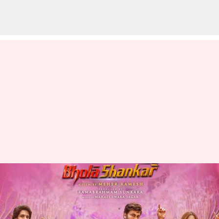
భోళాశంకర్ సినిమాలో తెలంగాణ
ఫేమస్ ఫోక్ సాంగ్: ఇప్పుడే రిలీజ్
వ్రాసిన వారు
Jul 11, 2023
04:53 pm
Sriram Pranateja