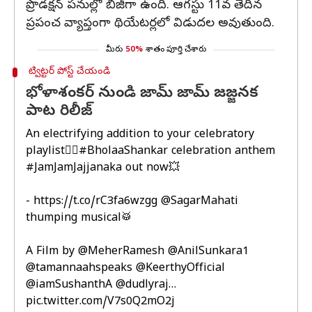
ప్రొడక్షన్ పనుల్లో బిజీగా ఉంది. ఆగస్టు 11వ తేదీన
ప్రపంచ వ్యాప్తంగా థియేటర్లలో విడుదల అవుతుంది.
మీరు
50%
శాతం పూర్తి చేశారు
ట్విట్టర్ పోస్ట్ చేయండి
భోళాశంకర్ నుండి జామ్ జామ్ జజ్జనక
పాట రిలీజ్
An electrifying addition to your celebratory
playlist❤️‍🔥
#BholaaShankar
celebration anthem
#JamJamJajjanaka
out now💥
-
https://t.co/rC3fa6wzgg
@SagarMahati
thumping musical🥁
A Film by
@MeherRamesh
@AnilSunkara1
@tamannaahspeaks
@KeerthyOfficial
@iamSushanthA
@dudlyraj
…
pic.twitter.com/V7s0Q2mO2j