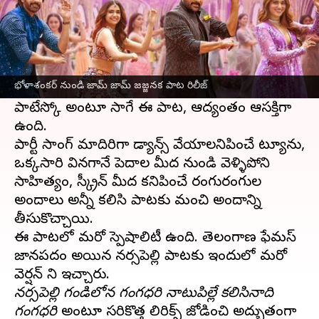
ఈ వార్తాకథనం ఏంటి
మెగాస్టార్
చిరంజీవి
హీరోగా నటిస్తున్న
భోళాశంకర్
సినిమా నుండి ఇంతకుముందు
జామ్ జామ్ జజ్జనక
భోళాశంకర్ నుండి జామ్ జామ్ జజ్జనక పాట రిలీజ్
పాట రిలీజైంది. డప్పేసుకో, దరువేసుకో, వవ్వారే అదిరే
పాటేస్కో అంటూ సాగే ఈ పాట, ఆద్యంతం ఆసక్తిగా
ఉంది.
పార్టీ సాంగ్ మాదిరిగా డ్యాన్స్ వేయాలనిపించే ట్యూను,
ఒక్కసారి వినగానే పెదాల మీద నుండి వెళ్ళిపోని
సాహిత్యం, స్క్రీన్ మీద కనిపించే రంగురంగుల
అందాలు అన్నీ కలిసి పాటకు మంచి అందాన్ని
తీసుకొచ్చాయి.
ఈ పాటలో మరో స్పెషాలిటీ ఉంది. తెలంగాణ ఫేమస్
జానపదం అయిన నర్సపెల్లి పాటకు ఇందులో మరో
నర్సపెల్లి గండిలోన గంగధరి నాటుపిల్లే కలిసినాది
గంగధరి
అంటూ సరికొత్త లిరిక్స్ జోడించి అద్భుతంగా