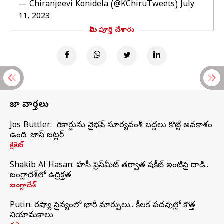
— Chiranjeevi Konidela (@KChiruTweets)
July
11, 2023
మీరు పూర్తి చేశారు
తాజా వార్తలు
Jos Buttler: నా రికార్డును వైభవ్ సూర్యవంశీ బద్దలు కొట్టే అవకాశం
ఉంది: జాస్ బట్లర్
క్రికెట్
Shakib Al Hasan: హసీనా ప్రెస్‌మీట్‌ తర్వాత షకీబ్‌ ఇంటిపై దాడి..
బంగ్లాదేశ్‌లో ఉద్రిక్తత
బంగ్లాదేశ్
Putin: రష్యా సైన్యంలో భారీ మార్పులు.. కీలక పదవుల్లో కొత్త
నియామకాలు