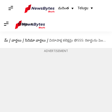
మరింత
Telugu
Telugu
హోమ్
/
వార్తలు
/
సినిమా వార్తలు
/
విరూపాక్ష కలెక్షన్లు @555: రికార్డును పెంచుకుంటూ పోతున్న సాయి ధరమ్ తేజ్
ADVERTISEMENT