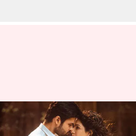
విరూపాక్ష కలెక్షన్లు @555: రికార్డును
పెంచుకుంటూ పోతున్న సాయి ధరమ్
తేజ్