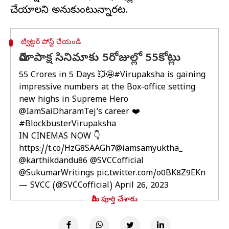
ట్విట్టర్ పోస్ట్ చేయండి
విరూపాక్ష సినిమాకు 5రోజుల్లో 55కోట్లు
55 Crores in 5 Days 💥🤩
#Virupaksha
is gaining
impressive numbers at the Box-office setting
new highs in Supreme Hero
@IamSaiDharamTej
's career ❤️
#BlockbusterVirupaksha
IN CINEMAS NOW 👇
https://t.co/HzG8SAAGh7
@iamsamyuktha_
@karthikdandu86
@SVCCofficial
@SukumarWritings
pic.twitter.com/o0BK8Z9EKn
— SVCC (@SVCCofficial)
April 26, 2023
మీరు పూర్తి చేశారు