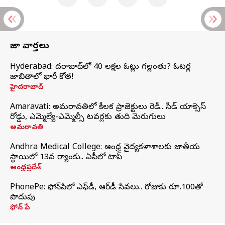
తాజా వార్తలు
Hyderabad: హైదరాబాద్‌లో 40 లక్షల ఓట్లు గల్లంతు? ఓటర్ల
జాబితాలో భారీ కోత!
హైదరాబాద్
Amaravati: అమరావతిలో కీలక ప్రాజెక్టులు రెడీ.. సీడ్‌ యాక్సెస్‌
రోడ్డు, ఎమ్మెల్యే-ఎమ్మెల్సీ టవర్లకు తుది మెరుగులు
అమరావతి
Andhra Medical College: ఆంధ్ర వైద్యకళాశాలకు జాతీయ
స్థాయిలో 13వ ర్యాంకు.. ఏపీలో టాప్
ఆంధ్రప్రదేశ్
PhonePe: ఫోన్‌పేలో ఎఫ్‌డీ, ఆర్‌డీ సేవలు.. రోజుకు రూ.100తో
పొదుపు
ఫోన్‌ పే