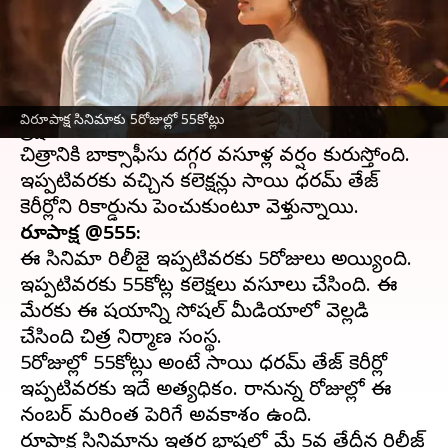
వ్రాసిన వారు
Apr 26, 2023
05:50 pm
Sriram Pranateja
ఈ వార్తాకథనం ఏంటి
విరూపాక్ష సినిమాతో సరికొత్త జోనర్ ని తెలుగు
విరూపాక్ష సినిమాకు 5రోజుల్లో 55కోట్లు
ప్రేక్షకులకు అందించాడు
సాయి ధరమ్ తేజ్
. ఈ
చిత్రానికి బాక్సాఫీసు దగ్గర వసూళ్ల వర్షం కురుస్తోంది.
ఇప్పటివరకు వచ్చిన కలెక్షన్లు సాయి ధరమ్ తేజ్
విరూపాక్ష @555:
ఈ సినిమా రిలీజై ఇప్పటివరకు 5రోజులు అయ్యింది.
ఇప్పటివరకు 55కోట్ల కలెక్షలు వసూలు చేసింది. ఈ
మేరకు ఈ విషయాన్ని సోషల్ మీడియాలో వెల్లడి
చేసింది చిత్ర నిర్మాణ సంస్థ.
5రోజుల్లో 55కోట్లు అంటే సాయి ధరమ్ తేజ్ కెరీర్లో
ఇప్పటివరకు ఇదే అత్యధికం. రానున్న రోజుల్లో ఈ
నంబర్ మరింత పెరిగే అవకాశం ఉంది.
విరూపాక్ష సినిమాను ఇతర భాషల్లో మే 5వ తేదీన రిలీజ్