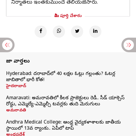
నిర్మాతలు ఇంతకుముందే తెలియజేసారు.
మీరు పూర్తి చేశారు
తాజా వార్తలు
Hyderabad: హైదరాబాద్‌లో 40 లక్షల ఓట్లు గల్లంతు? ఓటర్ల
జాబితాలో భారీ కోత!
హైదరాబాద్
Amaravati: అమరావతిలో కీలక ప్రాజెక్టులు రెడీ.. సీడ్‌ యాక్సెస్‌
రోడ్డు, ఎమ్మెల్యే-ఎమ్మెల్సీ టవర్లకు తుది మెరుగులు
అమరావతి
Andhra Medical College: ఆంధ్ర వైద్యకళాశాలకు జాతీయ
స్థాయిలో 13వ ర్యాంకు.. ఏపీలో టాప్
ఆంధ్రప్రదేశ్