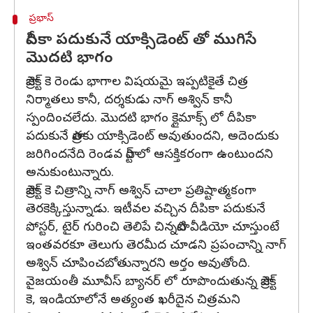
ప్రభాస్
దీపికా పదుకునే యాక్సిడెంట్ తో ముగిసే
మొదటి భాగం
ప్రాజెక్ట్ కె రెండు భాగాల విషయమై ఇప్పటికైతే చిత్ర
నిర్మాతలు కానీ, దర్శకుడు నాగ్ అశ్విన్ కానీ
స్పందించలేదు. మొదటి భాగం క్లైమాక్స్ లో దీపికా
పదుకునే పాత్రకు యాక్సిడెంట్ అవుతుందని, అదెందుకు
జరిగిందనేది రెండవ పార్ట్ లో ఆసక్తికరంగా ఉంటుందని
అనుకుంటున్నారు.
ప్రాజెక్ట్ కె చిత్రాన్ని నాగ్ అశ్విన్ చాలా ప్రతిష్టాత్మకంగా
తెరకెక్కిస్తున్నాడు. ఇటీవల వచ్చిన దీపికా పదుకునే
పోస్టర్, టైర్ గురించి తెలిపే చిన్నపాటి వీడియో చూస్తుంటే
ఇంతవరకూ తెలుగు తెరమీద చూడని ప్రపంచాన్ని నాగ్
అశ్విన్ చూపించబోతున్నారని అర్తం అవుతోంది.
వైజయంతీ మూవీస్ బ్యానర్ లో రూపొందుతున్న ప్రాజెక్ట్
కె, ఇండియాలోనే అత్యంత ఖరీదైన చిత్రమని