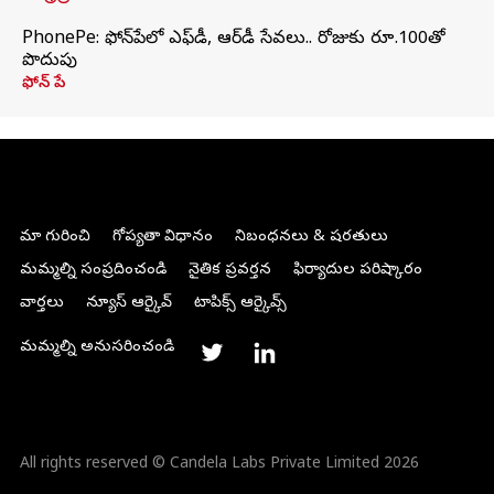
PhonePe: ఫోన్‌పేలో ఎఫ్‌డీ, ఆర్‌డీ సేవలు.. రోజుకు రూ.100తో
పొదుపు
ఫోన్‌ పే
మా గురించి
గోప్యతా విధానం
నిబంధనలు & షరతులు
మమ్మల్ని సంప్రదించండి
నైతిక ప్రవర్తన
ఫిర్యాదుల పరిష్కారం
వార్తలు
న్యూస్ ఆర్కైవ్
టాపిక్స్ ఆర్కైవ్స్
మమ్మల్ని అనుసరించండి
All rights reserved © Candela Labs Private Limited 2026