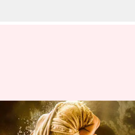
రెండు భాగాలుగా రానున్న ప్రభాస్
ప్రాజెక్ట్ కె సినిమా?
వ్రాసిన వారు
Feb 03, 2023
09:57 am
Sriram Pranateja