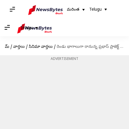
మరింత
Telugu
Telugu
హోమ్
/
వార్తలు
/
సినిమా వార్తలు
/
రెండు భాగాలుగా రానున్న ప్రభాస్ ప్రాజెక్ట్ కె సినిమా?
ADVERTISEMENT