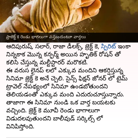
ఈ వార్తాకథనం ఏంటి
పాన్ ఇండియా స్టార్ ప్రభాస్ చేతిలో ఉన్న సినిమాల లిస్ట్
చూస్తే ఎవరికైనా ఆశ్వర్యమేస్తుంది. ఇండియాలో ఏ
ప్రాజెక్ట్ కె రెండు భాగలుగా వస్తుందంటూ వార్తలు
స్టార్ చేతిలోనూ అన్నేసి సినిమాలు లేవు.
ఆదిపురుష్, సలార్, రాజా డీలక్స్, ప్రాజెక్ట్ కె,
స్పిరిట్
ఇంకా
నిన్నకాక మొన్న కన్ఫర్మ్ అయిన హృతిక్ రోషన్ తో
కలిసి చేస్తున్న మల్టీస్టారర్ మరొకటి.
ఈ వరుస లైనప్ లలో ఎక్కువ మందిని ఆకర్షిస్తున్న
సినిమా ప్రాజెక్ట్ కె అనే చెప్పాలి. సైన్స్ ఫిక్షన్ జోనర్ లో టైమ్
ట్రావెల్ నేపథ్యంలో సినిమా ఉండబోతుందని
తెలియడంతో ఎక్కువ మంది ఎదురుచూస్తున్నారు.
తాజాగా ఈ సినిమా నుండి ఒక వార్త బయటకు
వచ్చింది. ప్రాజెక్ట్ కె మూవీ రెండు భాగాలుగా
విడుదలవుతుందని బాలీవుడ్ సర్కిల్స్ లో