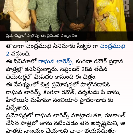
వ్రాసిన వారు
Sep 24, 2023
10:52 am
Sriram Pranateja
ఈ వార్తాకథనం ఏంటి
రజనీకాంత్
హీరోగా నటించిన చంద్రముఖి సినిమా
ప్రమోషన్లలో పాల్గొన్న చంద్రముఖి 2 బృందం
ఎంత పెద్ద సక్సెస్ అయిందో అందరికీ తెలిసిందే.
తాజాగా చంద్రముఖి సినిమాకు సీక్వెల్ గా
చంద్రముఖి
2
వస్తుంది.
ఈ సినిమాలో
రాఘవ లారెన్స్
, కంగనా రనౌత్ ప్రధాన
పాత్రల్లో కనిపిస్తున్నారు. సెప్టెంబర్ 28వ తేదీన
థియేటర్లలో విడుదల కానుంది ఈ చిత్రం.
ఈ నేపథ్యంలో చిత్ర ప్రమోషన్లలో పాల్గొనడానికి
రాఘవ లారెన్స్, కంగనా రనౌత్, దర్శకుడు పి వాసు,
హీరోయిన్ మహిమా నంబియార్ హైదరాబాద్ కు
విచ్చేశారు.
ప్రమోషన్లలో రాఘవ లారెన్స్ మాట్లాడుతూ, రజనీకాంత్
చేసిన పాత్రలో తాను నటించడం తన అదృష్టమని, ఆ
పాత్రకు న్యాయం చేయాలని చాలా భయపడుతూ