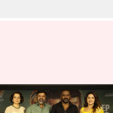
చంద్రముఖి 2: ఆ విషయంలో
దర్శకుడిని ఇబ్బంది పెట్టాను, రాఘవ
లారెన్స్ మాటలు వైరల్