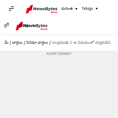
మరింత
Telugu
Telugu
హోమ్
/
వార్తలు
/
సినిమా వార్తలు
/
చంద్రముఖి 2: ఆ విషయంలో దర్శకుడిని ఇబ్బంది పెట్టాను, రాఘవ లారెన్స్ మాటలు వైరల్
ADVERTISEMENT