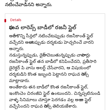
Details
రాఘవ లారెన్స్ బాడీలో రజనీ స్టైల్
అలాగే కొన్ని సీన్లలో నటించేటప్పుడు రజనీకాంత్ స్టైల్
వచ్చేదని అలాంటప్పుడు దర్శకుడు హెచ్చరించే వారని
అన్నారు.
నడుస్తున్నప్పుడు, డైలాగ్ చెబుతున్నప్పుడు చాలాసార్లు
రజనీకాంత్ స్టైల్ తన బాడీలో కనిపించేదని, ప్రతీసారి
డైరెక్టర్ పి వాసు అలర్ట్ చేసేవారని, ఆ విషయంలో
దర్శకుడిని కొంత ఇబ్బంది పెట్టానని రాఘవ లారెన్స్
మాట్లాడారు.
అంతేకాదు తన బాడీలో కొంత రజనీకాంత్ స్టైల్,
ఇంకొంచెం చిరంజీవి స్టైల్ ఉంటుందని.. చిన్నప్పటినుండి
వాళ్ళ సినిమాలు చూస్తూ పెరగడం వల్ల అలా ఆ స్టైల్
వచ్చేసిందని రాఘవ లారెన్స్ తెలియజేశారు.