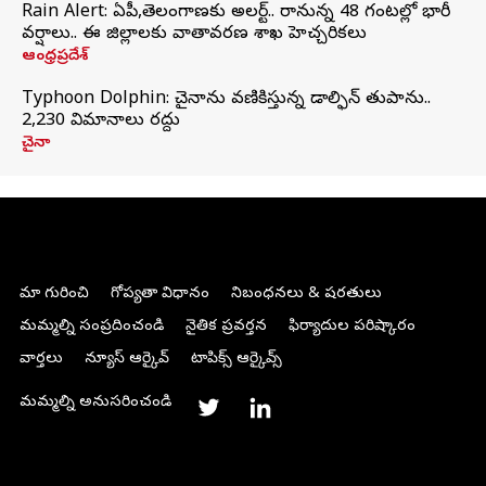
Rain Alert: ఏపీ,తెలంగాణకు అలర్ట్.. రానున్న 48 గంటల్లో భారీ
వర్షాలు.. ఈ జిల్లాలకు వాతావరణ శాఖ హెచ్చరికలు
ఆంధ్రప్రదేశ్
Typhoon Dolphin: చైనాను వణికిస్తున్న డాల్ఫిన్‌ తుపాను..
2,230 విమానాలు రద్దు
చైనా
మా గురించి
గోప్యతా విధానం
నిబంధనలు & షరతులు
మమ్మల్ని సంప్రదించండి
నైతిక ప్రవర్తన
ఫిర్యాదుల పరిష్కారం
వార్తలు
న్యూస్ ఆర్కైవ్
టాపిక్స్ ఆర్కైవ్స్
మమ్మల్ని అనుసరించండి