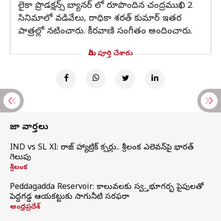
లైకా ప్రొడక్షన్స్ బ్యానర్ లో రూపొందిన చంద్రముఖి 2
సినిమాలో వడివేలు, రాధికా శరత్ కుమార్ ఇతర
పాత్రల్లో నటించారు. కీరవాణి సంగీతం అందించారు.
మీరు పూర్తి చేశారు
తాజా వార్తలు
IND vs SL XI: సిరాజ్‌ హ్యాట్రిక్‌ సిక్సర్లు.. శ్రీలంక ఎలెవన్‌పై భారత్‌
గెలుపు
శ్రీలంక
Peddagadda Reservoir: కాలువలకు స్వస్తి.. భూగర్భ పైపులతో
పెద్దగడ్డ ఆయకట్టుకు సాగునీటి సరఫరా
ఆంధ్రప్రదేశ్