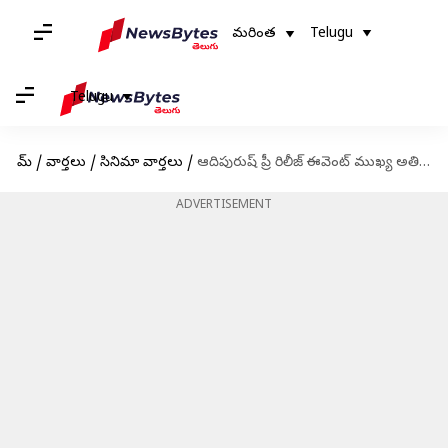
మరింత
Telugu
Telugu
హోమ్
/
వార్తలు
/
సినిమా వార్తలు
/
ఆదిపురుష్ ప్రీ రిలీజ్ ఈవెంట్ ముఖ్య అతిథిగా ఎవరు వస్తున్నారంటే?
ADVERTISEMENT