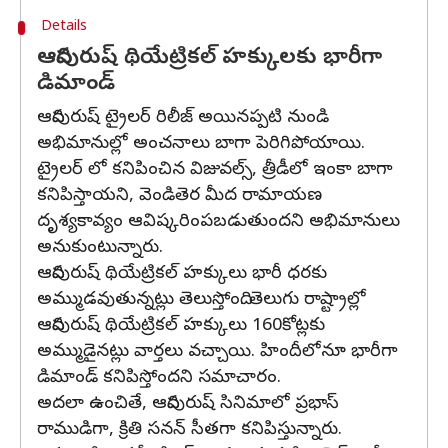
Details
ఆదిపురుష్ థియేట్రికల్ హక్కులకు భారీగా
డిమాండ్
ఆదిపురుష్ ట్రైలర్ రిలీజ్ అయినప్పటి నుండి
అభిమానుల్లో అంచనాలు బాగా పెరిగిపోయాయి.
ట్రైలర్ లో కనిపించిన విజువల్స్, త్రీడీలో ఇంకా బాగా
కనిపిస్తాయని, వెండితెర మీద రామాయణ
దృశ్యకావ్యం ఆవిష్కరింపబడుతుందని అభిమానులు
అనుకుంటున్నారు.
ఆదిపురుష్ థియేట్రికల్ హక్కులు భారీ ధరకు
అమ్ముడవుతున్నట్లు తెలుస్తోంది. తెలుగు రాష్ట్రాల్లో
ఆదిపురుష్ థియేట్రికల్ హక్కులు 160కోట్లకు
అమ్ముడైనట్లు వార్తలు వచ్చాయి. హిందీలోనూ భారీగా
డిమాండ్ కనిపిస్తోందని సమాచారం.
అదలా ఉంచితే, ఆదిపురుష్ సినిమాలో ప్రభాస్
రాముడిగా, క్రితి సనన్ సీతగా కనిపిస్తున్నారు.