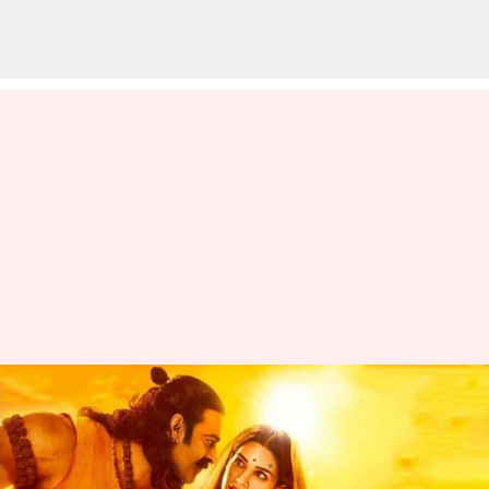
ఆదిపురుష్ ప్రీ రిలీజ్ ఈవెంట్ ముఖ్య
అతిథిగా ఎవరు వస్తున్నారంటే?
వ్రాసిన వారు
Jun 05, 2023
11:52 am
Sriram Pranateja