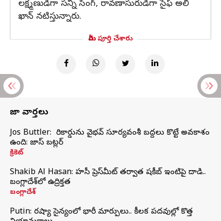
లక్ష్మణుడిగా సన్నీ సింగ్, రావణాసురుడిగా సైఫ్ అలీ
ఖాన్ నటిస్తున్నారు.
మీరు పూర్తి చేశారు
తాజా వార్తలు
Jos Buttler: నా రికార్డును వైభవ్ సూర్యవంశీ బద్దలు కొట్టే అవకాశం
ఉంది: జాస్ బట్లర్
క్రికెట్
Shakib Al Hasan: హసీనా ప్రెస్‌మీట్‌ తర్వాత షకీబ్‌ ఇంటిపై దాడి..
బంగ్లాదేశ్‌లో ఉద్రిక్తత
బంగ్లాదేశ్
Putin: రష్యా సైన్యంలో భారీ మార్పులు.. కీలక పదవుల్లో కొత్త