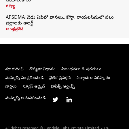
నియామకాలు
రష్యా
APSDMA: నేడు ఏపీలో వానలు.. కోస్తా, రాయలసీమలో పలు
జిల్లాలకు అలర్ట్
ఆంధ్రప్రదేశ్
మా గురించి
గోప్యతా విధానం
నిబంధనలు & షరతులు
మమ్మల్ని సంప్రదించండి
నైతిక ప్రవర్తన
ఫిర్యాదుల పరిష్కారం
వార్తలు
న్యూస్ ఆర్కైవ్
టాపిక్స్ ఆర్కైవ్స్
మమ్మల్ని అనుసరించండి
All rights reserved © Candela Labs Private Limited 2026