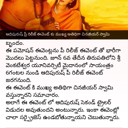
ఈ వార్తాకథనం ఏంటి
ప్రభాస్, క్రితి సనన్ జంటగా నటిస్తున్న ఆదిపురుష్
చిత్రం, జూన్ 16వ తేదీన థియేటర్లలోకి రానుంది. ఈ
ఆదిపురుష్ ప్రీ రిలీజ్ ఈవెంట్ కు ముఖ్య అతిధిగా చినజీయర్ స్వామి
నేపథ్యంలో ప్రచార కార్యక్రమాల్లో వేగం పెంచింది చిత్ర
బృందం.
ఈ ప్రమోషన్ ఈవెంట్లను ప్రీ రిలీజ్ ఈవెంట్ తో భారీగా
మొదలు పెట్టనుంది. జూన్ 6వ తేదీన తిరుపతిలోని శ్రీ
వెంకటేశ్వర యూనివర్సిటీ మైదానంలో సాయంత్రం
6గంటల నుండి ఆదిపురుష్ ప్రీ రిలీజ్ ఈవెంట్
జరగనుంది.
ఈ ఈవెంట్ కి ముఖ్య అతిథిగా చినజీయర్ స్వామి
వస్తున్నారని సమాచారం.
అలాగే ఈ ఈవెంట్ లో ఆదిపురుష్ సెకండ్ ట్రైలర్
విడుదల అవుతుందని అంటున్నారు. ఇంకా ఈవెంట్లో