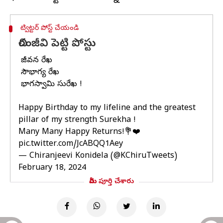
ట్విట్టర్ పోస్ట్ చేయండి
చిరంజీవి పెట్టి పోస్టు
నా జీవన రేఖ
నా సౌభాగ్య రేఖ
నా భాగస్వామి సురేఖ !
Happy Birthday to my lifeline and the greatest
pillar of my strength Surekha !
Many Many Happy Returns!💐❤️
pic.twitter.com/JcABQQ1Aey
— Chiranjeevi Konidela (@KChiruTweets)
February 18, 2024
మీరు పూర్తి చేశారు