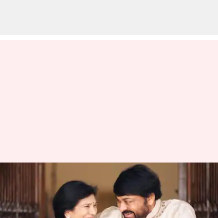
Chiranjeevi: భార్య సురేఖపై కవిత
రాసిన చిరంజీవి... సోషల్ మీడియా
పోస్టు వైరల్