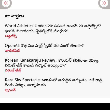
తాజా వార్తలు
World Athletics Under-20: ప్రపంచ అండర్-20 అథ్లెటిక్స్‌లో
భారత్‌ శుభారంభం.. ఫైనల్స్‌లోకి ముగ్గురు!
అథ్లెటిక్స్
OpenAI: కొత్త ఏఐ స్మార్ట్ స్పీకర్ ధర ఎంతో తెలుసా?
చాట్‌జీపీటీ
Korean Kanakaraju Review : కొరియన్ కనకరాజు రివ్యూ..
వరుణ్ తేజ్ కామెడీ వర్కౌట్ అయ్యిందా?
వరుణ్ తేజ్
Rare Sky Spectacle: ఆకాశంలో అరుదైన అద్భుతం.. ఒకే రాత్రి
రెండు చీకట్లు, ఉల్కాపాతం
స్పెయిన్