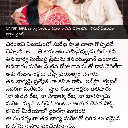
వ్రాసిన వారు
Feb 18, 2024
04:58 pm
Stalin
ఈ వార్తాకథనం ఏంటి
Chiranjeevi: భార్య సురేఖపై కవిత రాసిన చిరంజీవి... సోషల్ మీడియా
మెగాస్టార్
చిరంజీవి
తన సతీమణి సురేఖ దాంపత్య
పోస్టు వైరల్
జీవితం ఎంతో మందికి ఆదర్శనీయం.
చిరంజీవి విజయంలో సురేఖ పాత్ర చాలా గొప్పదనే
చెప్పాలి. అయితే అవకాశం వచ్చినప్పుడు చిరంజీవి
తన భార్య సురేఖపై ప్రేమను కనబరుస్తూనే ఉంటారు.
ఆదివారం సురేఖ పుట్టిన రోజు కావడంతో కాస్త వెరైటీగా
ఆమెకు శుభాకాంక్షలు చెప్పే ప్రయత్నం చేశారు.
తన భార్యపై ప్రత్యేకంగా కవిత రాసి.. ఇన్‌స్టా, ట్విట్టర్
వేదికగా సురేఖకు మెగాస్టార్ శుభాకాంక్షలు తెలిపారు.
'నా జీవన రేఖ, నా సౌభాగ్య రేఖ, నా భాగస్వామి
సురేఖ. హ్యపీ బర్త్‌డే'' అంటూ ఆయన చేసిన పోస్ట్
సోషల్ మీడియాలో వైరల్‌గా మారింది.
ఈ సందర్భంగా తన భార్య సురేఖతో దిగిన అందమైన