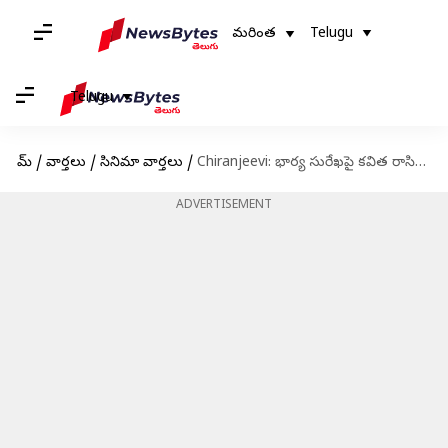
మరింత
Telugu
Telugu
హోమ్
/
వార్తలు
/
సినిమా వార్తలు
/
Chiranjeevi: భార్య సురేఖపై కవిత రాసిన చిరంజీవి... సోషల్ మీడియా పోస్టు వైరల్
ADVERTISEMENT