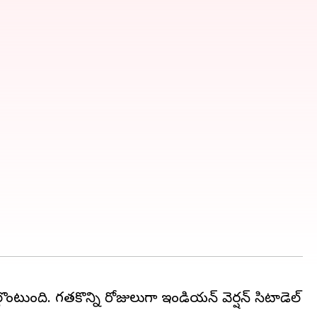
ంటుంది. గతకొన్ని రోజులుగా ఇండియన్ వెర్షన్ సిటాడెల్