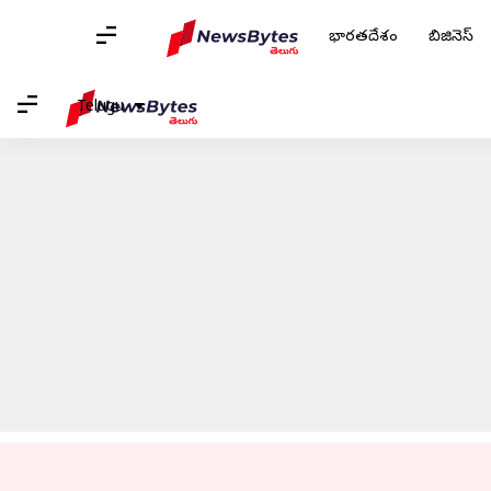
భారతదేశం
బిజినెస్
హోమ్
/
వార్తలు
/
సినిమా వార్తలు
/
యాక్షన్ సీన్స్ లో నటించడంపై సమంతను హె
Telugu