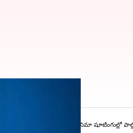
్చరిస్తున్న కోస్టార్స్
ంచెం కుదుటపడింది. అందువల్లే సినిమా షూటింగుల్లో పాల్గొ