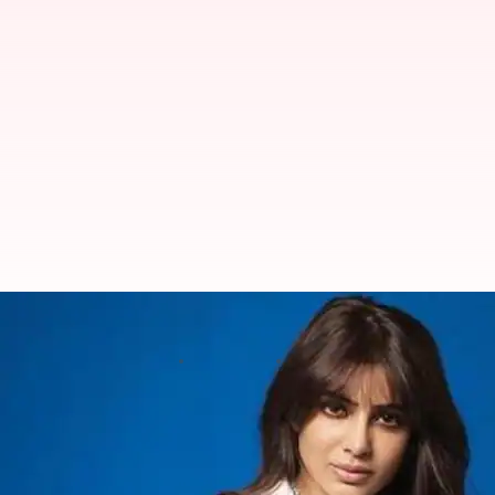
యాక్షన్ సీన్స్ లో నటించడంపై సమంతను హెచ
వ్రాసిన వారు
Apr 13, 2023
11:17 am
Sriram Pranateja
ఈ వార్తాకథనం ఏంటి
మయోసైటిస్ తో పోరాడుతున్న
సమంత
ఆరోగ్యం ఈ మధ్య కొ