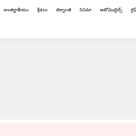
అంతర్జాతీయం
క్రీడలు
టెక్నాలజీ
సినిమా
ఆటోమొబైల్స్
లైఫ్
చ్చరిస్తున్న కోస్టార్స్
ADVERTISEMENT