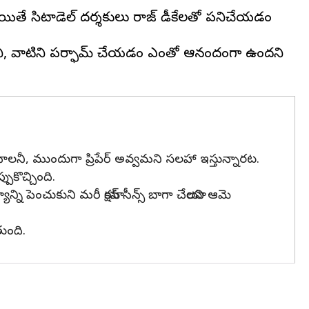
యితే సిటాడెల్ దర్శకులు రాజ్ డీకేలతో పనిచేయడం
న్నాయనీ, వాటిని పర్ఫామ్ చేయడం ఎంతో ఆనందంగా ఉందని
ాలనీ, ముందుగా ప్రిపేర్ అవ్వమని సలహా ఇస్తున్నారట.
ుకొచ్చింది.
ని పెంచుకుని మరీ యాక్షన్ సీన్స్ బాగా చేయాలని ఆమె
తుంది.