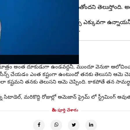
. దానికోసం సమంత చాలా కష్టపడుతోందని తెలుస్తోంది. అ
ప్పుకొచ్చింది. సిటాడెల్ లో యాక్షన్ సీన్స్ ఎక్కువగా ఉ
ార్స్ మాత్రం అంత దూకుడుగా ఉండవద్దనీ, ముందూ వెనుకా ఆలోచించ
ాక్షన్ సీన్స్ చేయడం ఎంత కష్టంగా ఉంటుందో తనకు తెలుసని ఆమె చెప్ప
చాలా కష్టమని తనకు తెలుసని ఆమె చెప్పింది. కాకపోతే తన సామర్థ్యాన్
న సిటాడెల్, మరికొద్ది రోజుల్లో అమెజాన్ ప్రైమ్ లో స్ట్రీమింగ్ అవు
మీరు పూర్తి చేశారు