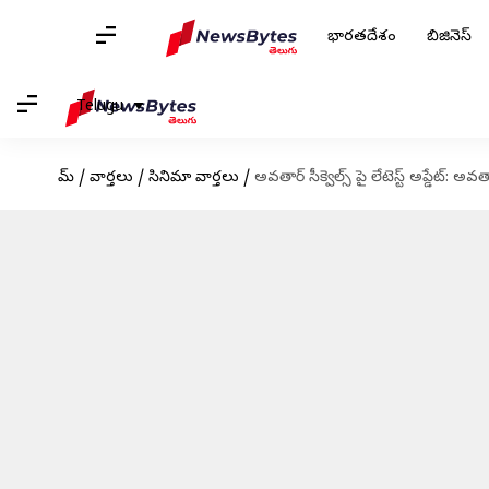
భారతదేశం
బిజినెస్
Telugu
హోమ్
/
వార్తలు
/
సినిమా వార్తలు
/
అవతార్ సీక్వెల్స్ పై లేటెస్ట్ అప్డేట్: