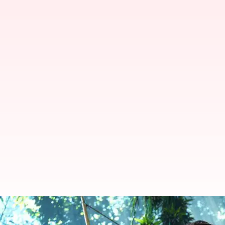
అవతార్ సీక్వెల్స్ పై లేటెస్ట్ అప్డేట్: అవ