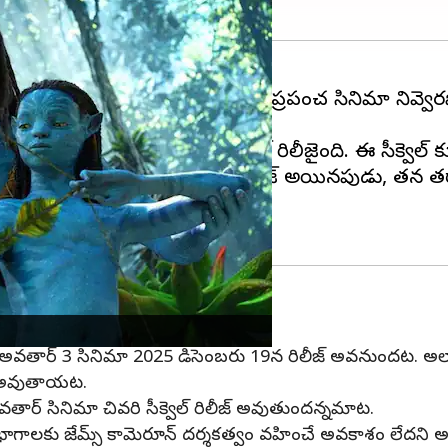
 వెండితెర అద్భుతం అవతార్ సినిమాతో ప్రపంచ సినిమా నివ్వెర
ిపోయారు.
ద వే ఆఫ్ వాటర్
అనే పేరుతో సీక్వెల్ రిలీజైంది. ఈ సీక్వెల్ 
స్తోంది. అవతార్ మొదటి భాగం రిలీజ్ అయినపుడు, తన తర్వ
రకారం, అవతార్ 3 సినిమా 2025 డిసెంబరు 19న రిలీజ్ అవనుందట.
జ్ అవుతాయట.
ర్ సినిమా చివరి సీక్వెల్ రిలీజ్ అవుతుందన్నమాట.
గాలకు జేమ్స్ కామెరూన్ దర్శకత్వం వహించే అవకాశం లేదని అ