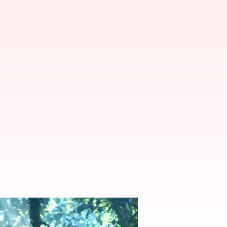
తార్ 3 ఎప్పుడు వస్తుందంటే?