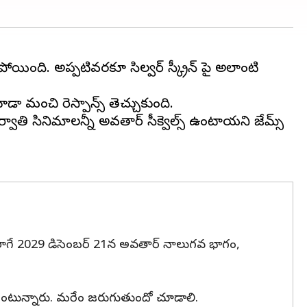
పోయింది. అప్పటివరకూ సిల్వర్ స్క్రీన్ పై అలాంటి
కూడా మంచి రెస్పాన్స్ తెచ్చుకుంది.
ాతి సినిమాలన్నీ అవతార్ సీక్వెల్స్ ఉంటాయని జేమ్స్
 అలాగే 2029 డిసెంబర్ 21న అవతార్ నాలుగవ భాగం,
ంటున్నారు. మరేం జరుగుతుందో చూడాలి.