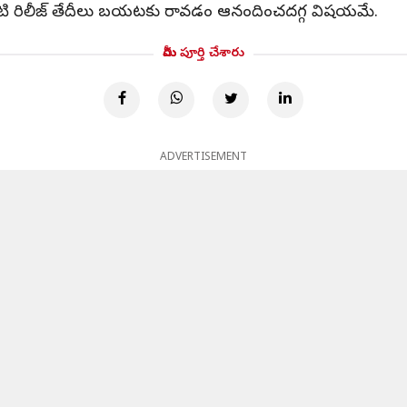
వాటి రిలీజ్ తేదీలు బయటకు రావడం ఆనందించదగ్గ విషయమే.
మీరు పూర్తి చేశారు
ADVERTISEMENT