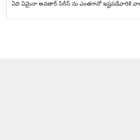
ఏది ఏమైనా అవతార్ సిరీస్ ను ఎంతగానో ఇష్టపడేవారికి 