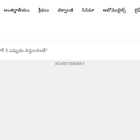
అంతర్జాతీయం
క్రీడలు
టెక్నాలజీ
సినిమా
ఆటోమొబైల్స్
లైఫ్
 అవతార్ 3 ఎప్పుడు వస్తుందంటే?
ADVERTISEMENT