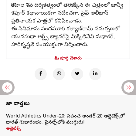
కొరటాల శివ దర్శకత్వంలో తెరకెక్కిన ఈ చిత్రంలో జాన్వీ
కపూర్‌ కథానాయికగా నటించగా, సైఫ్‌ అలీఖాన్‌
ప్రతినాయక పాత్రలో కనిపించాడు.
ఈ సినిమాను నందమూరి కల్యాణ్‌రామ్‌ సమర్పణలో
యువసుధా ఆర్ట్స్‌ బ్యానర్‌పై మిక్కిలినేని సుధాకర్‌,
హరికృష్ణ.కె సంయుక్తంగా నిర్మించారు.
మీరు పూర్తి చేశారు
తాజా వార్తలు
World Athletics Under-20: ప్రపంచ అండర్-20 అథ్లెటిక్స్‌లో
భారత్‌ శుభారంభం.. ఫైనల్స్‌లోకి ముగ్గురు!
అథ్లెటిక్స్