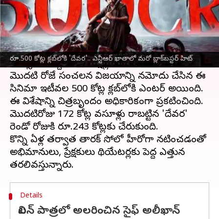
వ్రాసిన వారు
Oct 13, 2024
12:50 pm
Jayachandra Akuri
ఈ వార్తాకథనం ఏంటి
జూనియర్‌ ఎన్టీఆర్‌
హీరోగా నటించిన 'దేవర' సినిమా
రూ.500 కోట్ల క్లబ్‌లోకి 'దేవర'.. ఎన్టీఆర్‌ ఖాతాలో మరో బ్లాక్‌బస్టర్‌ హిట్‌
బాక్సాఫీస్‌ వద్ద భారీ కలెక్షన్లతో దూసుకుపోతోంది.
మొదటి రోజే సంచలన విజయాన్ని నమోదు చేసిన ఈ
సినిమా ఇటీవల 500 కోట్ల క్లబ్‌లోకి ఎంటర్‌ అయింది.
ఈ విశేషాన్ని చిత్రబృందం అధికారికంగా ప్రకటించింది.
మొదటిరోజు 172 కోట్ల వసూళ్లు రాబట్టిన 'దేవర'
రెండో రోజుకి రూ.243 కోట్లకు చేరుకుంది.
కొన్ని ఏళ్ల తర్వాత తారక్‌ సోలో హీరోగా నటించడంతో
అభిమానులు, ప్రేక్షకులు థియేటర్లకు పెద్ద ఎత్తున
Details
విలన్ పాత్రలో అలరించిన సైఫ్ అలీఖాన్