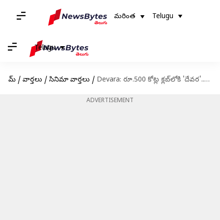
మరింత
Telugu
Telugu
హోమ్
/
వార్తలు
/
సినిమా వార్తలు
/
Devara: రూ.500 కోట్ల క్లబ్‌లోకి 'దేవర'.. ఎన్టీఆర్‌ ఖాతాలో మరో బ్లాక్‌బస్టర్‌ హిట్‌
ADVERTISEMENT