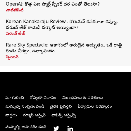
OpenAI: కొత్త ఏఐ స్మార్ట్ స్పీకర్ ధర ఎంతో తెలుసా?
చాట్‌జీపీటీ
Korean Kanakaraju Review : కొరియన్ కనకరాజు రివ్యూ..
వరుణ్ తేజ్ కామెడీ వర్కౌట్ అయ్యిందా?
వరుణ్ తేజ్
Rare Sky Spectacle: ఆకాశంలో అరుదైన అద్భుతం.. ఒకే రాత్రి
రెండు చీకట్లు, ఉల్కాపాతం
స్పెయిన్
మా గురించి
గోప్యతా విధానం
నిబంధనలు & షరతులు
మమ్మల్ని సంప్రదించండి
నైతిక ప్రవర్తన
ఫిర్యాదుల పరిష్కారం
వార్తలు
న్యూస్ ఆర్కైవ్
టాపిక్స్ ఆర్కైవ్స్
మమ్మల్ని అనుసరించండి