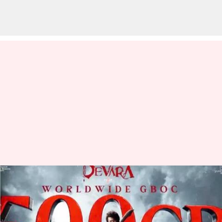
Devara: రూ.500 కోట్ల క్లబ్‌లోకి
'దేవర'.. ఎన్టీఆర్‌ ఖాతాలో మరో
బ్లాక్‌బస్టర్‌ హిట్‌