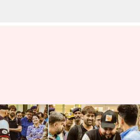
LGM మూవీ ట్రైలర్ లాంచ్
చేయడానికి చెన్నై చేరుకున్న ధోనీ
దంపతులు: లాంచ్ ఎప్పుడంటే?