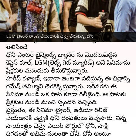
వ్రాసిన వారు
Jul 10, 2023
12:56 pm
Sriram Pranateja
ఈ వార్తాకథనం ఏంటి
ఇంటర్నేషనల్
క్రికెట్
కు రిటైర్మెంట్ ప్రకటించిన ధోనీ,
LGM ట్రైలర్ లాంచ్ చేయడానికి చెన్నై చేరుకున్న ధోనీ
సినిమా
నిర్మాణ రంగంలోకి అడుగు పెట్టిన సంగతి
తెలిసిందే.
ధోనీ ఎంటర్ టైన్మెంట్స్ బ్యానర్ ను మొదలుపెట్టిన
కెప్టెన్ కూల్, LGM(లెట్స్ గెట్ మ్యారీడ్) అనే సినిమాను
ప్రేక్షకుల ముందుకు తీసుకొస్తున్నారు.
హరీష్ కళ్యాణ్, ఇవానా జంటగా నటిస్తున్న ఈ చిత్రాన్ని
రమేష్ తమిల్మని తెరకెక్కిస్తున్నారు. ఇదివరకు ఈ
సినిమా నుండి ఒక పాట కూడా రిలీజైంది. ఆ పాటకు
ప్రేక్షకుల నుండి మంచి స్పందన వచ్చింది.
ప్రస్తుతం, ఈ సినిమా ట్రైలర్, ఆడియో రిలీజ్
చేయడానికి చెన్నైకి ధోనీ దంపతులు వచ్చేసారు. నిన్న
సాయంత్రం చెన్నై ఎయిర్ పోర్టులో ధోనీ, సాక్షి
దిగడంతో అభిమానులంతా ధోనీ, ధోనీ అంటూ