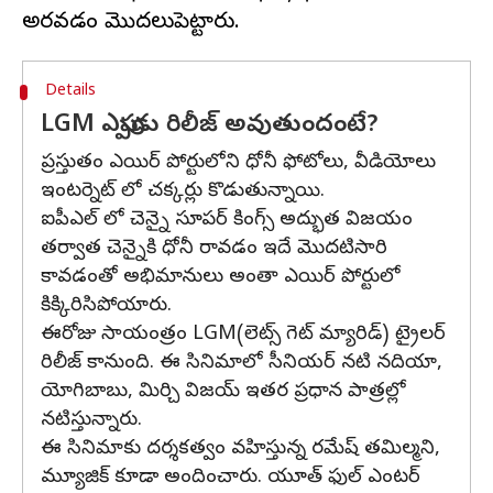
Details
LGM ఎప్పుడు రిలీజ్ అవుతుందంటే?
ప్రస్తుతం ఎయిర్ పోర్టులోని ధోనీ ఫోటోలు, వీడియోలు
ఇంటర్నెట్ లో చక్కర్లు కొడుతున్నాయి.
ఐపీఎల్ లో చెన్నై సూపర్ కింగ్స్ అద్భుత విజయం
తర్వాత చెన్నైకి ధోనీ రావడం ఇదే మొదటిసారి
కావడంతో అభిమానులు అంతా ఎయిర్ పోర్టులో
కిక్కిరిసిపోయారు.
ఈరోజు సాయంత్రం LGM(లెట్స్ గెట్ మ్యారిడ్) ట్రైలర్
రిలీజ్ కానుంది. ఈ సినిమాలో సీనియర్ నటి నదియా,
యోగిబాబు, మిర్చి విజయ్ ఇతర ప్రధాన పాత్రల్లో
నటిస్తున్నారు.
ఈ సినిమాకు దర్శకత్వం వహిస్తున్న రమేష్ తమిల్మని,
మ్యూజిక్ కూడా అందించారు. యూత్ ఫుల్ ఎంటర్