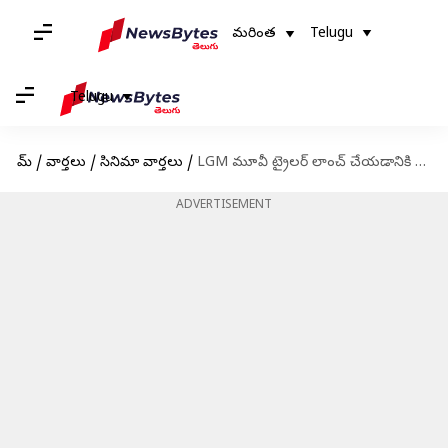
మరింత
Telugu
Telugu
హోమ్
/
వార్తలు
/
సినిమా వార్తలు
/
LGM మూవీ ట్రైలర్ లాంచ్ చేయడానికి చెన్నై చేరుకున్న ధోనీ దంపతులు: లాంచ్ ఎప్పుడంటే?
ADVERTISEMENT