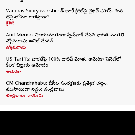
Vaibhav Sooryavanshi : రెడ్ బాల్ క్రికెట్‌పై వైభవ్ ఫోకస్.. మరి
టెస్టుల్లోనూ రాణిస్తాడా?
క్రికెట్
Anil Menon: విజయవంతంగా స్పేస్‌వాక్‌ చేసిన భారత సంతతి
వ్యోమగామి అనిల్‌ మేనన్
వ్యోమగామి
US Tariffs: భారత్‌పై 100% టారిఫ్‌ మోత.. అమెరికా సెనెట్‌లో
కీలక బిల్లుకు ఆమోదం
అమెరికా
CM Chandrababu: బీసీల సంరక్షణకు ప్రత్యేక చట్టం..
ముసాయిదా సిద్ధం: చంద్రబాబు
చంద్రబాబు నాయుడు