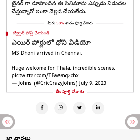
టైనర్ గా రూపొందిన ఈ సినిమాను ఎప్పుడు విడుదల
చేస్తున్నారో ఇంకా వెల్లడి చేయలేదు.
మీరు
50%
శాతం పూర్తి చేశారు
ట్విట్టర్ పోస్ట్ చేయండి
ఎయిర్ పోర్టులో ధోనీ వీడియో
MS Dhoni arrived in Chennai.
Huge welcome for Thala, incredible scenes.
pic.twitter.com/TBw9nq2chx
— Johns. (@CricCrazyJohns)
July 9, 2023
మీరు పూర్తి చేశారు
తాజా వార్తలు