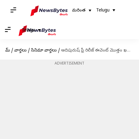
మరింత
Telugu
Telugu
హోమ్
/
వార్తలు
/
సినిమా వార్తలు
/
ఆదిపురుష్ ఫ్రీ రిలీజ్ ఈవెంట్ మొత్తం ఖర్చు తెలుసా? క్రాకర్స్ కోసమే 50లక్షలు
ADVERTISEMENT