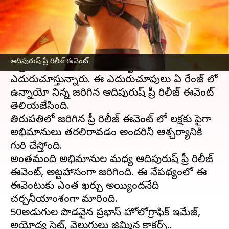
వ్రాసిన వారు
Jun 07, 2023
10:39 am
Sriram Pranateja
ఈ వార్తాకథనం ఏంటి
పాన్ ఇండియా స్టార్
ప్రభాస్
హీరోగా వస్తున్న
ఆదిపురుష్
ఆదిపురుష్ ప్రీ రిలీజ్ ఈవెంట్
చిత్రం కోసం అభిమానులు ఆతృతగా
ఎదురుచూస్తున్నారు. ఈ ఎదురుచూపులు ఏ రేంజ్ లో
ఉన్నాయో నిన్న జరిగిన ఆదిపురుష్ ప్రీ రిలీజ్ ఈవెంట్
తెలియజేసింది.
తిరుపతిలో జరిగిన ప్రీ రిలీజ్ ఈవెంట్ లో లక్షకు పైగా
అభిమానులు తరలిరావడం అందరినీ ఆశ్చర్యానికి
గురి చేస్తోంది.
అంతమంది అభిమానుల మధ్య ఆదిపురుష్ ప్రీ రిలీజ్
ఈవెంట్, అట్టహాసంగా జరిగింది. ఈ నేపథ్యంలో ఈ
ఈవెంటుకు ఎంత ఖర్చు అయ్యిందనేది
చర్చనీయాంశంగా మారింది.
50అడుగుల పొడవైన ప్రభాస్ హోలోగ్రాఫిక్ ఇమేజ్,
అయోద్య సెట్, వెలుగులు జిమ్మిన క్రాకర్స్..