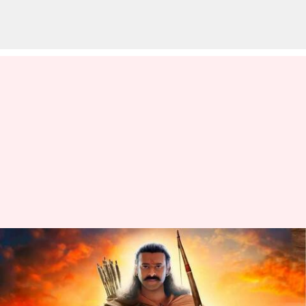
ఆదిపురుష్ ఫ్రీ రిలీజ్ ఈవెంట్ మొత్తం
ఖర్చు తెలుసా? క్రాకర్స్ కోసమే
50లక్షలు