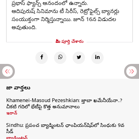
ప్రభాస్ ఫ్యాన్స్ ఆనందంలో ఉన్నారు.
ఆదిపురుష్ సినిమాను టీ సిరీస్, రెట్రోఫైల్స్ బ్యానర్లు
సంయుక్తంగా నిర్మిస్తున్నాయి. జూన్ 16న విడుదల
అవుతుంది.
మీరు పూర్తి చేశారు
తాజా వార్తలు
Khamenei-Masoud Pezeshkian: మొజ్తాబా ఖమేనీయేనా..?
చీకటి గదిలో భేటీపై కొత్త అనుమానాలు
ఇరాన్
Sindhu: ప్రపంచ బ్యాడ్మింటన్‌ ఛాంపియన్‌షిప్‌లో సింధుకు 9వ
సీడ్
బ్యాడ్మింటన్