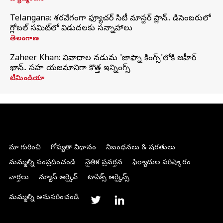
Telangana: శరవేగంగా ఫ్యూచర్ సిటీ మాస్టర్ ప్లాన్.. డిసెంబరులో
గ్లోబల్‌ సమిట్‌లో విడుదలకు సన్నాహాలు
తెలంగాణ
Zaheer Khan: వివాదాల నడుమ 'జాఫ్నా కింగ్స్'లోకి జహీర్
ఖాన్.. సహ యజమానిగా కొత్త ఇన్నింగ్స్
టీమిండియా
మా గురించి
గోప్యతా విధానం
నిబంధనలు & షరతులు
మమ్మల్ని సంప్రదించండి
నైతిక ప్రవర్తన
ఫిర్యాదుల పరిష్కారం
వార్తలు
న్యూస్ ఆర్కైవ్
టాపిక్స్ ఆర్కైవ్స్
మమ్మల్ని అనుసరించండి