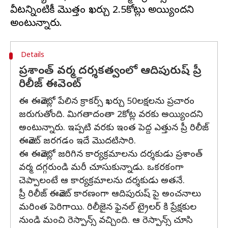
వీటన్నింటికీ మొత్తం ఖర్చు 2.5కోట్లు అయ్యిందని
Details
ప్రశాంత్ వర్మ దర్శకత్వంలో ఆదిపురుష్ ప్రీ
రిలీజ్ ఈవెంట్
ఈ ఈవెంట్లో పేలిన క్రాకర్స్ ఖర్చు 50లక్షలను ప్రచారం
జరుగుతోంది. మిగతాదంతా 2కోట్ల వరకు అయ్యిందని
అంటున్నారు. ఇప్పటి వరకు ఇంత పెద్ద ఎత్తున ప్రీ రిలీజ్
ఈవెంట్ జరగడం ఇదే మొదటిసారి.
ఈ ఈవెంట్లో జరిగిన కార్యక్రమాలను దర్శకుడు ప్రశాంత్
వర్మ దగ్గరుండి మరీ చూసుకున్నాడు. ఒకరకంగా
చెప్పాలంటే ఆ కార్యక్రమాలను దర్శకుడు అతనే.
ప్రీ రిలీజ్ ఈవెంట్ కారణంగా ఆదిపురుష్ పై అంచనాలు
మరింత పెరిగాయి. రిలీజైన ఫైనల్ ట్రైలర్ కి ప్రేక్షకుల
నుండి మంచి రెస్పాన్స్ వచ్చింది. ఆ రెస్పాన్స్ చూసి