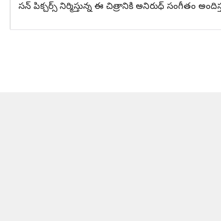
సన్ పిక్చర్స్ నిర్మిస్తున్న ఈ చిత్రానికి అనిరుధ్ సంగీతం అందిస్