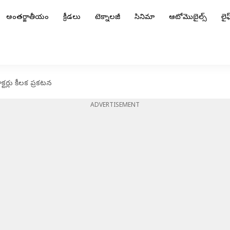
అంతర్జాతీయం
క్రీడలు
టెక్నాలజీ
సినిమా
ఆటోమొబైల్స్
లైఫ్
్టర్లు కీలక ప్రకటన
ADVERTISEMENT