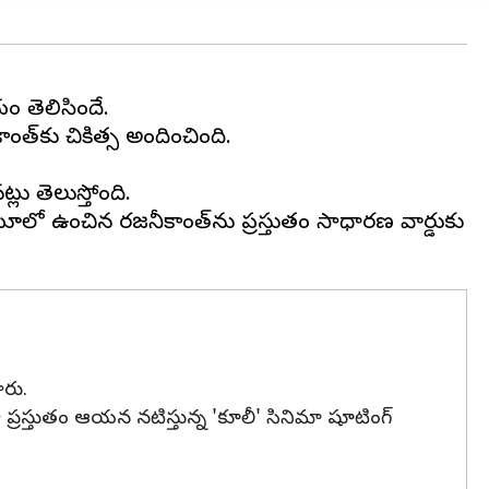
 తెలిసిందే.
త్‌కు చికిత్స అందించింది.
లు తెలుస్తోంది.
ఐసీయూలో ఉంచిన రజనీకాంత్‌ను ప్రస్తుతం సాధారణ వార్డుకు
ారు.
్రస్తుతం ఆయన నటిస్తున్న 'కూలీ' సినిమా షూటింగ్