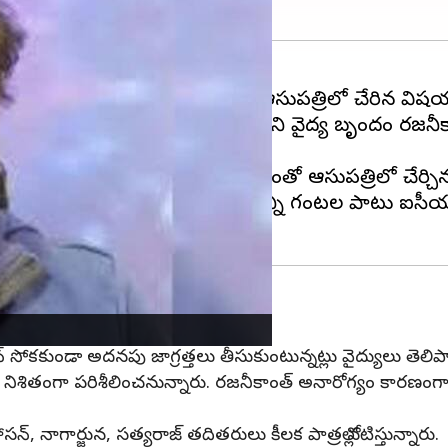
ోగ్య సమస్యలతో చెన్నై అపోలో ఆసుపత్రిలో చేరిన విషయం
ాలజిస్ట్ సాయి సతీష్ నేతృత్వంలోని వైద్య బృందం రజనీకాం
 వైద్య సహాయం అందించారు.
ొట్ట కింది భాగంలో వాపు ఏర్పడటంతో ఆసుపత్రిలో చేర్చినట్
టెంట్ అమర్చారు. శస్త్రచికిత్స అనంతరం కొన్ని గంటల పాటు 
్షన్ సోకకుండా అదనపు జాగ్రత్తలు తీసుకుంటున్నట్లు వైద్యులు తెలిప
ిశితంగా పరిశీలించనున్నారు. రజనీకాంత్ అనారోగ్యం కారణంగా ప
సన్, నాగార్జున, సత్యరాజ్ తదితరులు కీలక పాత్రల్లో నటిస్తున్నారు.