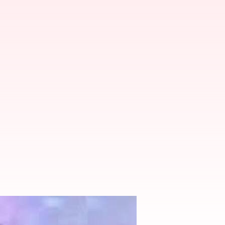
్టర్లు కీలక ప్రకటన