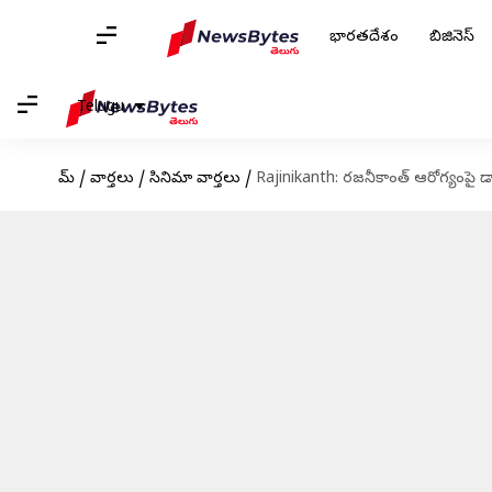
భారతదేశం
బిజినెస్
Telugu
హోమ్
/
వార్తలు
/
సినిమా వార్తలు
/
Rajinikanth: రజనీకాంత్ ఆరోగ్యంపై డాక