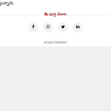
తున్నారు.
మీరు పూర్తి చేశారు
ADVERTISEMENT