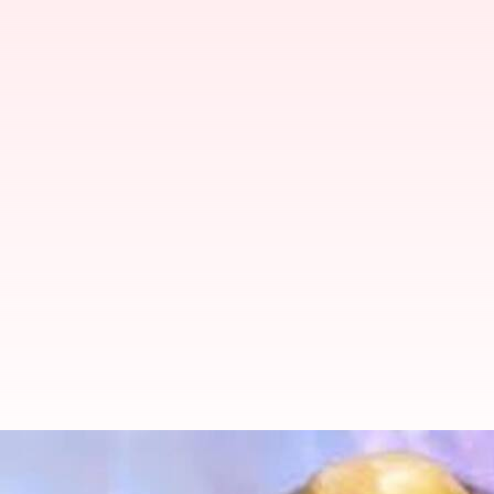
Rajinikanth: రజనీకాంత్ ఆరోగ్యంపై డాక