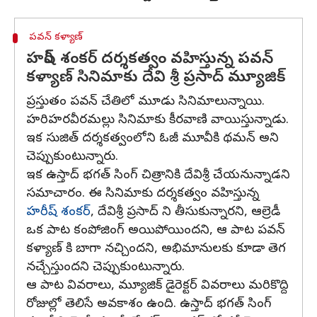
పవన్ కళ్యాణ్
హరీష్ శంకర్ దర్శకత్వం వహిస్తున్న పవన్
కళ్యాణ్ సినిమాకు దేవి శ్రీ ప్రసాద్ మ్యూజిక్
ప్రస్తుతం పవన్ చేతిలో మూడు సినిమాలున్నాయి.
హరిహరవీరమల్లు సినిమాకు కీరవాణి వాయిస్తున్నాడు.
ఇక సుజిత్ దర్శకత్వంలోని ఓజీ మూవీకి థమన్ అని
చెప్పుకుంటున్నారు.
ఇక ఉస్తాద్ భగత్ సింగ్ చిత్రానికి దేవిశ్రీ చేయనున్నాడని
సమాచారం. ఈ సినిమాకు దర్శకత్వం వహిస్తున్న
హరీష్ శంకర్
, దేవిశ్రీ ప్రసాద్ ని తీసుకున్నారని, ఆల్రెడీ
ఒక పాట కంపోజింగ్ అయిపోయిందని, ఆ పాట పవన్
కళ్యాణ్ కి బాగా నచ్చిందని, అభిమానులకు కూడా తెగ
నచ్చేస్తుందని చెప్పుకుంటున్నారు.
ఆ పాట వివరాలు, మ్యూజిక్ డైరెక్టర్ వివరాలు మరికొద్ది
రోజుల్లో తెలిసే అవకాశం ఉంది. ఉస్తాద్ భగత్ సింగ్