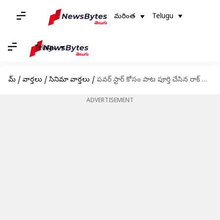
మరింత
Telugu
Telugu
హోమ్
/
వార్తలు
/
సినిమా వార్తలు
/
పవర్ స్టార్ కోసం పాట పూర్తి చేసిన రాక్ స్టార్?
ADVERTISEMENT