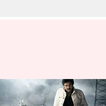
పవర్ స్టార్ కోసం పాట పూర్తి చేసిన రాక్
స్టార్?
వ్రాసిన వారు
Feb 13, 2023
04:53 pm
Sriram Pranateja