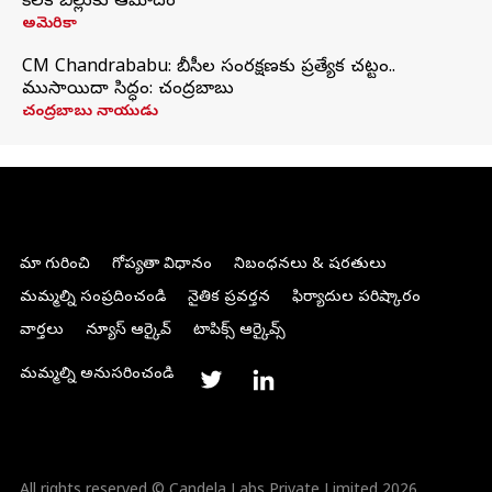
కీలక బిల్లుకు ఆమోదం
అమెరికా
CM Chandrababu: బీసీల సంరక్షణకు ప్రత్యేక చట్టం..
ముసాయిదా సిద్ధం: చంద్రబాబు
చంద్రబాబు నాయుడు
మా గురించి
గోప్యతా విధానం
నిబంధనలు & షరతులు
మమ్మల్ని సంప్రదించండి
నైతిక ప్రవర్తన
ఫిర్యాదుల పరిష్కారం
వార్తలు
న్యూస్ ఆర్కైవ్
టాపిక్స్ ఆర్కైవ్స్
మమ్మల్ని అనుసరించండి
All rights reserved © Candela Labs Private Limited 2026