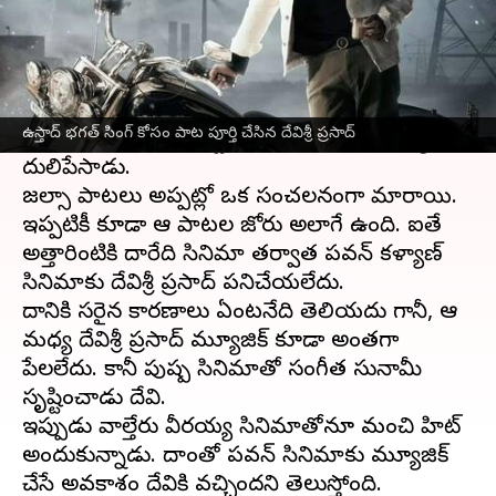
ఈ వార్తాకథనం ఏంటి
పవర్ స్టార్
పవన్ కళ్యాణ్
సినిమాలకు గతకొంత కాలంగా
దేవిశ్రీ ప్రసాద్ దూరమైపోయాడు. అప్పట్లో జల్సా,
ఉస్తాద్ భగత్ సింగ్ కోసం పాట పూర్తి చేసిన దేవిశ్రీ ప్రసాద్
అత్తారింటికి దారేది, గబ్బర్ సింగ్ చిత్రాలతో దుమ్ము
దులిపేసాడు.
జల్సా పాటలు అప్పట్లో ఒక సంచలనంగా మారాయి.
ఇప్పటికీ కూడా ఆ పాటల జోరు అలాగే ఉంది. ఐతే
అత్తారింటికి దారేది సినిమా తర్వాత పవన్ కళ్యాణ్
సినిమాకు దేవిశ్రీ ప్రసాద్ పనిచేయలేదు.
దానికి సరైన కారణాలు ఏంటనేది తెలియదు గానీ, ఆ
మధ్య దేవిశ్రీ ప్రసాద్ మ్యూజిక్ కూడా అంతగా
పేలలేదు. కానీ పుష్ప సినిమాతో సంగీత సునామీ
సృష్టించాడు దేవి.
ఇప్పుడు వాల్తేరు వీరయ్య సినిమాతోనూ మంచి హిట్
అందుకున్నాడు. దాంతో పవన్ సినిమాకు మ్యూజిక్