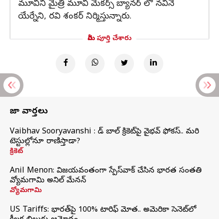
మూవీని మైత్రీ మూవీ మేకర్స్ బ్యానర్ లో నవీనె
యేర్నేని, రవి శంకర్ నిర్మిస్తున్నారు.
మీరు పూర్తి చేశారు
తాజా వార్తలు
Vaibhav Sooryavanshi : రెడ్ బాల్ క్రికెట్‌పై వైభవ్ ఫోకస్.. మరి
టెస్టుల్లోనూ రాణిస్తాడా?
క్రికెట్
Anil Menon: విజయవంతంగా స్పేస్‌వాక్‌ చేసిన భారత సంతతి
వ్యోమగామి అనిల్‌ మేనన్
వ్యోమగామి
US Tariffs: భారత్‌పై 100% టారిఫ్‌ మోత.. అమెరికా సెనెట్‌లో