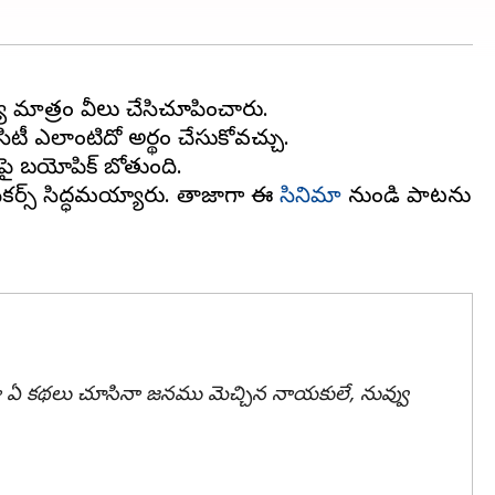
య మాత్రం వీలు చేసిచూపించారు.
ిటీ ఎలాంటిదో అర్థం చేసుకోవచ్చు.
ై బయోపిక్ రాబోతుంది.
మేకర్స్ సిద్ధమయ్యారు. తాజాగా ఈ
సినిమా
నుండి పాటను
నా ఏ కథలు చూసినా జనము మెచ్చిన నాయకులే, నువ్వు