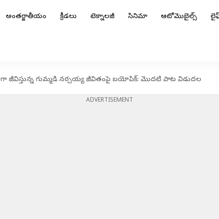
అంతర్జాతీయం
క్రీడలు
టెక్నాలజీ
సినిమా
ఆటోమొబైల్స్
లైఫ్
ుల్ గా జీవిస్తున్న గుమ్మడి నర్సయ్య జీవితంపై బయోపిక్: మొదటి పాట విడుదల
ADVERTISEMENT