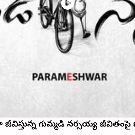
ుల్ గా జీవిస్తున్న గుమ్మడి నర్సయ్య జీవ