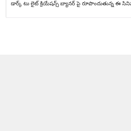
డార్క్ టు లైట్ క్రియేషన్స్ బ్యానర్ పై రూపొందుతున్న ఈ సినిమాన