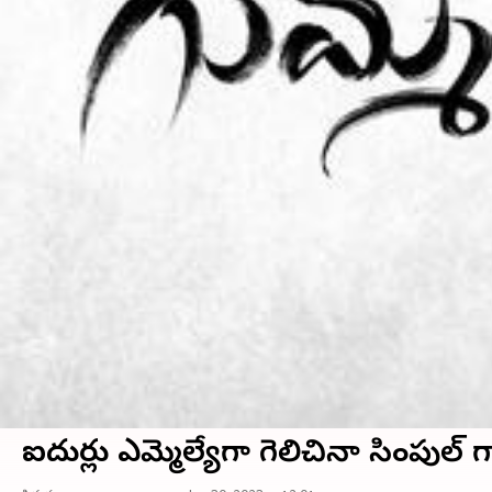
ఐదుసార్లు ఎమ్మెల్యేగా గెలిచినా సింప