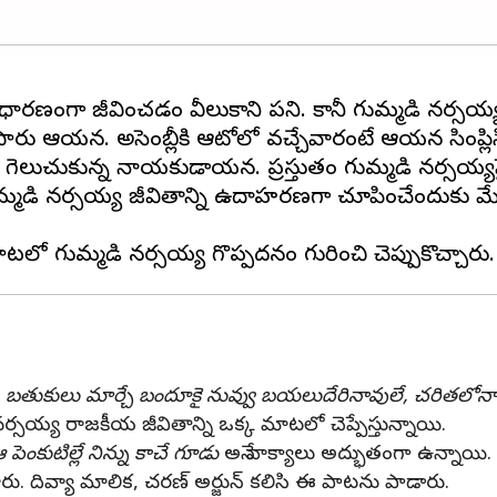
ధారణంగా జీవించడం వీలుకాని పని. కానీ గుమ్మడి నర్సయ్
డిపారు ఆయన. అసెంబ్లీకి ఆటోలో వచ్చేవారంటే ఆయన సింప్లిస
ు గెలుచుకున్న నాయకుడాయన. ప్రస్తుతం గుమ్మడి నర్సయ్యప
కీ గుమ్మడి నర్సయ్య జీవితాన్ని ఉదాహరణగా చూపించేందుకు 
, బతుకులు మార్చే బందూకై నువ్వు బయలుదేరినావులే, చరితలో
ి నర్సయ్య రాజకీయ జీవితాన్ని ఒక్క మాటలో చెప్పేస్తున్నాయి.
పెంకుటిల్లే నిన్ను కాచే గూడు
అనే వాక్యాలు అద్భుతంగా ఉన్నాయి.
ారు. దివ్యా మాలిక, చరణ్ అర్జున్ కలిసి ఈ పాటను పాడారు.