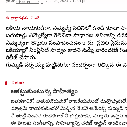
వ్రాసిన వారు
Jun 30, 2023
12:01 pm
Sriram Pranateja
ఈ వార్తాకథనం ఏంటి
రాజకీయ నాయకుడిగా, ఎమ్మెల్యే పదవిలో ఉండి కూడా సా
ఐదుసార్లు ఎమ్మెల్యేగా గెలిచినా సాధారణ జీవితాన్ని గ
ఎమ్మెల్యేగా ఆస్తులు సంపాదించడం కాదు, ప్రజల ప్రేమన
రాజకీయాల్లో సింప్లిసిటీ సాధ్యం కాదని నమ్మే వారందరి
రిలీజ్ చేసారు.
Details
ఆకట్టుకుంటున్న సాహిత్యం
బతకడానికో, బతుకుదెరువుకో రాజకీయమంటే నువ్వొప్పవులే
మాత్రమే నాయకులెందరో మెచ్చిన నేతవే
అనే లిరిక్స్ గుమ్మడ
నీ తండ్రి పంచిన రెండెకరాలే నీ పొట్టకూడు, సర్కారు ఇచ్చిన ఆ 
ఈ పాటకు సంగీతాన్ని, సాహిత్యాన్ని చరణ్ అర్జున్ అందించ