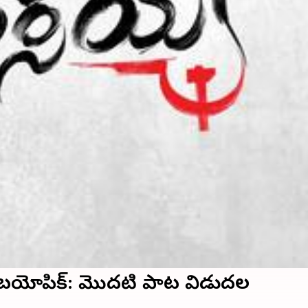
ితంపై బయోపిక్: మొదటి పాట విడుదల