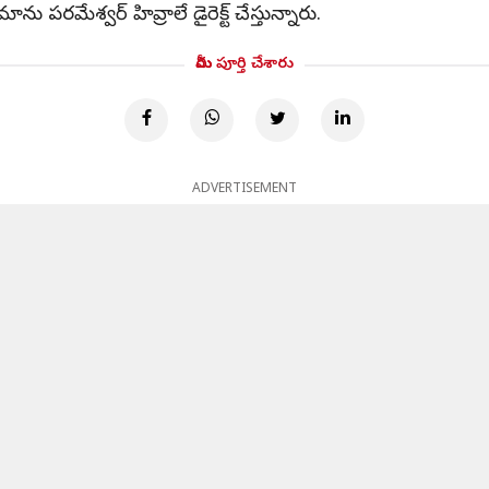
ు పరమేశ్వర్ హివ్రాలే డైరెక్ట్ చేస్తున్నారు.
మీరు పూర్తి చేశారు
ADVERTISEMENT