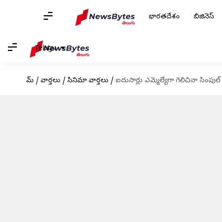
భారతదేశం
బిజినెస్
Telugu
హోమ్
/
వార్తలు
/
సినిమా వార్తలు
/
ఐదుసార్లు ఎమ్మెల్యేగా గెలిచినా సింప