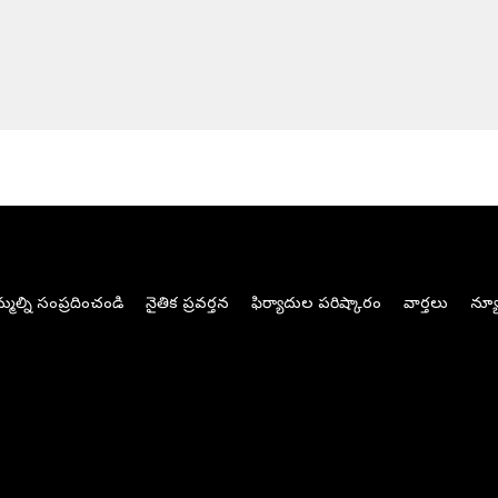
మల్ని సంప్రదించండి
నైతిక ప్రవర్తన
ఫిర్యాదుల పరిష్కారం
వార్తలు
న్యూ