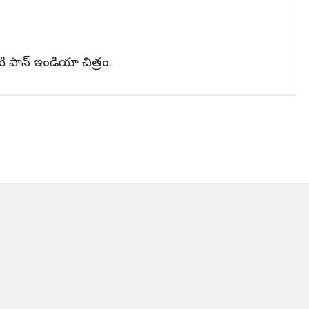
టి పాన్ ఇండియా చిత్రం.