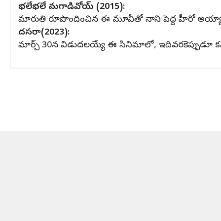
భలేభలే మగాడివోయ్ (2015):
మారుతి రూపొందించిన ఈ మూవీతో నాని పెద్ద హీరో అయ్యాడని చె
దసరా(2023):
మార్చ్ 30న విడుదలయ్యే ఈ సినిమాలో, ఇదివరకెప్పుడూ కనిపి