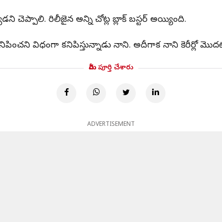
ప్పాలి. రిలీజైన అన్ని చోట్ల బ్లాక్ బస్టర్ అయ్యింది.
ంచని విధంగా కనిపిస్తున్నాడు నాని. అదీగాక నాని కెరీర్లో మొద
మీరు పూర్తి చేశారు
ADVERTISEMENT