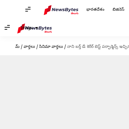
భారతదేశం
బిజినెస్
Telugu
హోమ్
/
వార్తలు
/
సినిమా వార్తలు
/
నాని బర్త్ డే: కెరీర్ బెస్ట్ పర్ఫార్మెన్స్ ఇ