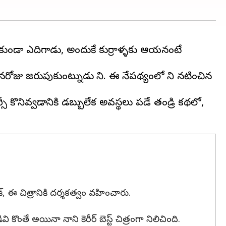
 లేకుండా ఎదిగాడు, అందుకే కుర్రాళ్ళకు ఆయనంటే
నరోజు జరుపుకుంటున్నాడు నాని. ఈ నేపథ్యంలో నాని నటించిన
ర్సీ కొనివ్వడానికి డబ్బులేక అవస్థలు పడే తండ్రి కథలో,
్, ఈ చిత్రానికి దర్శకత్వం వహించారు.
ంతే అయినా నాని కెరీర్ బెస్ట్ చిత్రంగా నిలిచింది.