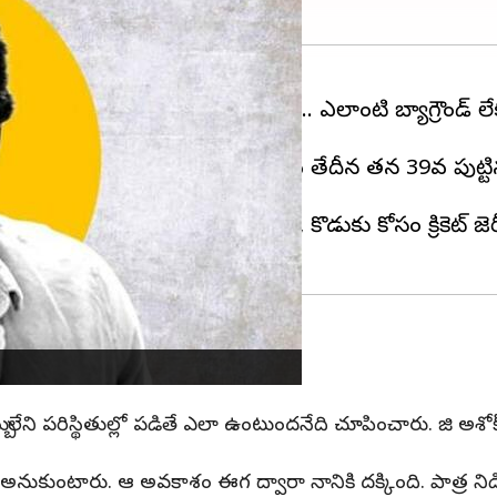
ు ఫ్యామిలీ ఆడియన్స్ ఎక్కువ. నాని.. ఎలాంటి బ్యాగ్రౌండ్
 పుట్టినరోజు ఈరోజు. 2023 ఫిబ్రవరి 24వ తేదీన తన 39వ పుట్టి
దాం.
వదిలేసి, ఆ తర్వాత వేరే పని చేయలేక, కొడుకు కోసం క్రికెట్ జె
బులేని పరిస్థితుల్లో పడితే ఎలా ఉంటుందనేది చూపించారు. జి అశోక
కుంటారు. ఆ అవకాశం ఈగ ద్వారా నానికి దక్కింది. పాత్ర నిడివి కొ