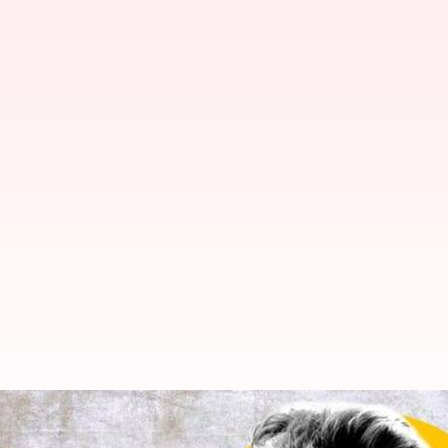
నాని బర్త్ డే: కెరీర్ బెస్ట్ పర్ఫార్మెన్స్ ఇచ