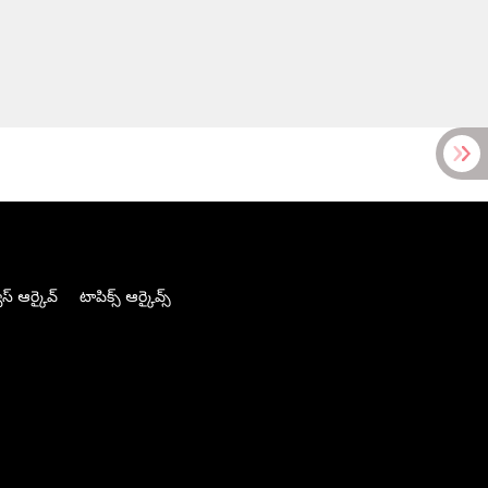
స్ ఆర్కైవ్
టాపిక్స్ ఆర్కైవ్స్