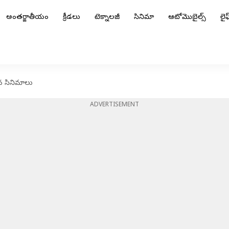
అంతర్జాతీయం
క్రీడలు
టెక్నాలజీ
సినిమా
ఆటోమొబైల్స్
లైఫ్
చ్చిన సినిమాలు
ADVERTISEMENT