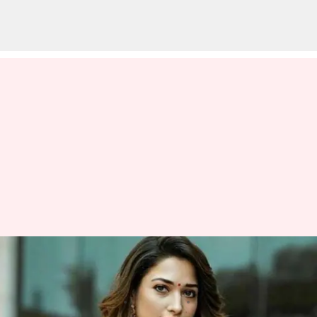
పుట్టినరోజు జరుపుకుంటున్న మిల్కీ
బ్యూటీ తమన్నా
వ్రాసిన వారు
Dec 21, 2022
10:42 am
Nishkala Sathivada