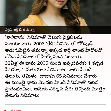
ఈ వార్తాకథనం ఏంటి
2005లో 'శ్రీ' సినిమాతో టాలీవుడ్ లోకి అడుగుపెట్టింది
తమన్నా. ఆ తర్వాత వచ్చిన 'హ్యాపీ డేస్' సినిమాతో
హ్యాపీ బర్త్ డే తమన్నా
యూత్ లో మంచి క్రేజ్ సంపాదించుకున్న తర్వాత
'కాళీదాసు' సినిమాతో తెలుగు ప్రేక్షకులను
పలకరించారు. 2006లో 'కేడి' సినిమాతో కోలీవుడ్ లో
అడుగుపెట్టిన తమన్నా అక్కడ కార్తీ లాంటి హీరోలతో
చేసిన సినిమాలతో హిట్స్ సంపాదించారు.
32ఏళ్ల ఈ భామ 2005 నుండి ఇప్పటివరకు 1 కన్నడ
సినిమా, 1 మలయాళ సినిమాతో పాటు హిందీ,
తెలుగు, తమిళం లో దాదాపు 65 సినిమాలు చేశారు.
ఈ ముంబై భామ మొదట హిందీ సినిమాతో నటన
ప్రారంభించినా, ఆమెకు ఎక్కువ పేరు తెచ్చింది మాత్రం