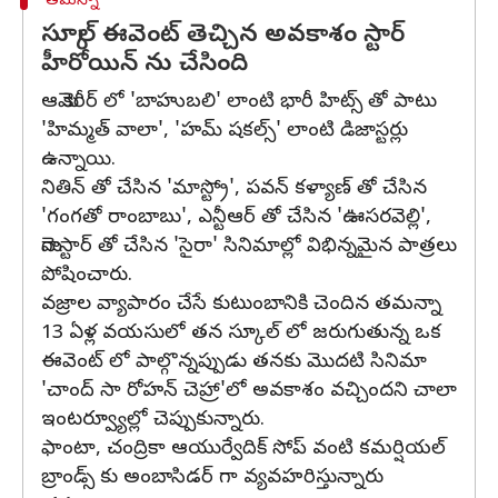
తమన్నా
స్కూల్ ఈవెంట్ తెచ్చిన అవకాశం స్టార్
హీరోయిన్ ను చేసింది
ఆమె కెరీర్ లో 'బాహుబలి' లాంటి భారీ హిట్స్ తో పాటు
'హిమ్మత్ వాలా', 'హమ్ షకల్స్' లాంటి డిజాస్టర్లు
ఉన్నాయి.
నితిన్ తో చేసిన 'మాస్ట్రో', పవన్ కళ్యాణ్ తో చేసిన
'గంగతో రాంబాబు', ఎన్టీఆర్ తో చేసిన 'ఊసరవెల్లి',
మెగాస్టార్ తో చేసిన 'సైరా' సినిమాల్లో విభిన్నమైన పాత్రలు
పోషించారు.
వజ్రాల వ్యాపారం చేసే కుటుంబానికి చెందిన తమన్నా
13 ఏళ్ల వయసులో తన స్కూల్ లో జరుగుతున్న ఒక
ఈవెంట్ లో పాల్గొన్నప్పుడు తనకు మొదటి సినిమా
'చాంద్ సా రోహన్ చెహ్రా'లో అవకాశం వచ్చిందని చాలా
ఇంటర్వ్యూల్లో చెప్పుకున్నారు.
ఫాంటా, చంద్రికా ఆయుర్వేదిక్ సోప్ వంటి కమర్షియల్
బ్రాండ్స్ కు అంబాసిడర్ గా వ్యవహరిస్తున్నారు