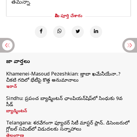
తమన్నా.
మీరు పూర్తి చేశారు
తాజా వార్తలు
Khamenei-Masoud Pezeshkian: మొజ్తాబా ఖమేనీయేనా..?
చీకటి గదిలో భేటీపై కొత్త అనుమానాలు
ఇరాన్
Sindhu: ప్రపంచ బ్యాడ్మింటన్‌ ఛాంపియన్‌షిప్‌లో సింధుకు 9వ
సీడ్
బ్యాడ్మింటన్
Telangana: శరవేగంగా ఫ్యూచర్ సిటీ మాస్టర్ ప్లాన్.. డిసెంబరులో
గ్లోబల్‌ సమిట్‌లో విడుదలకు సన్నాహాలు
తెలంగాణ