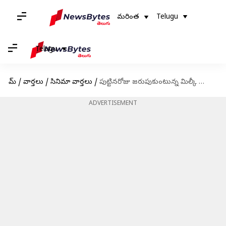
మరింత
Telugu
Telugu
హోమ్
/
వార్తలు
/
సినిమా వార్తలు
/
పుట్టినరోజు జరుపుకుంటున్న మిల్కీ బ్యూటీ తమన్నా
ADVERTISEMENT