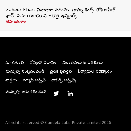
Zaheer Khan: వివాదాల నడుమ 'జాఫ్నా కింగ్స్'లోకి జహీర్
ఖాన్.. సహ యజమానిగా కొత్త ఇన్నింగ్స్
టీమిండియా
మా గురించి
గోప్యతా విధానం
నిబంధనలు & షరతులు
మమ్మల్ని సంప్రదించండి
నైతిక ప్రవర్తన
ఫిర్యాదుల పరిష్కారం
వార్తలు
న్యూస్ ఆర్కైవ్
టాపిక్స్ ఆర్కైవ్స్
మమ్మల్ని అనుసరించండి
All rights reserved © Candela Labs Private Limited 2026