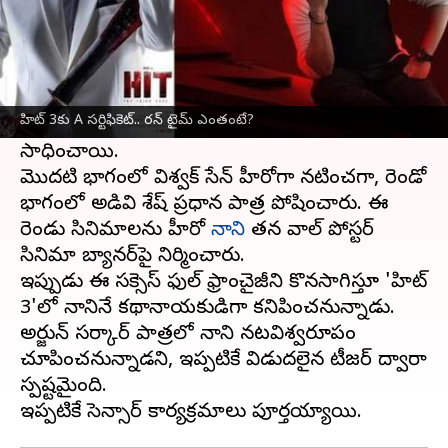
ఈ వార్తాకథనం ఏంటి
యంగ్ డైరెక్టర్ శైలేష్ కొలను సృష్టించిన క్రైమ్ థ్రిల్లర్
యూనివర్స్‌లో "హిట్: ది ఫస్ట్ కేస్" "హిట్ 2: ది
హిట్ 3కు A సర్టిఫికెట్.. రన్ టైమ్ ఎంతంటే?
సెకండ్ కేస్" సినిమాలు మంచి విజయాలను
సాధించాయి.
మొదటి భాగంలో విశ్వక్ సేన్ హీరోగా నటించగా, రెండో
భాగంలో అడివి శేష్ ప్రధాన పాత్ర పోషించారు. ఈ
రెండు సినిమాలను హీరో
నాని
తన వాల్ పోస్టర్
సినిమా బ్యానర్‌పై నిర్మించారు.
ఇప్పుడు ఈ సక్సెస్ ఫుల్ ఫ్రాంచైజీని కొనసాగిస్తూ 'హిట్
3'లో నానినే కథానాయకుడిగా కనిపించనున్నాడు.
అర్జున్ సర్కార్ పాత్రలో నాని నటవిశ్వరూపం
చూపించనున్నాడని, ఇప్పటికే విడుదలైన టీజర్ ద్వారా
స్పష్టమైంది.