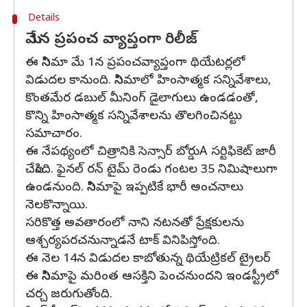
Details
మే 1న ప్రపంచ వ్యాప్తంగా రిలీజ్
ఈ సినిమా మే 1న ప్రపంచవ్యాప్తంగా థియేటర్లలో
విడుదల కానుంది. సినిమాలో హింసాత్మక సన్నివేశాలు,
కొంతమేర డబుల్ మీనింగ్ డైలాగులు ఉండడంతో,
కొన్ని హింసాత్మక సన్నివేశాలను తొలగించినట్టు
సమాచారం.
ఈ నేపథ్యంలో చిత్రానికి సెన్సార్ బోర్డుA సర్టిఫికెట్ జారీ
చేసింది. ఫైనల్ రన్ టైమ్ రెండు గంటల 35 నిమిషాలుగా
ఉండనుంది. సినిమాపై ఇప్పటికే భారీ అంచనాలు
నెలకొన్నాయి.
సరికొత్త అవతారంలో నాని నటనతో ప్రేక్షకులను
ఆశ్చర్యపరచనున్నాడనే టాక్ వినిపిస్తోంది.
ఈ నెల 14న విడుదల కాబోతున్న థియేట్రికల్ ట్రైలర్
ఈ సినిమాపై మరింత ఆసక్తిని పెంచనుందని ఇండస్ట్రీలో
చర్చ జరుగుతోంది.