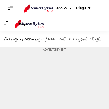
మరింత
Telugu
Telugu
హోమ్
/
వార్తలు
/
సినిమా వార్తలు
/
NANI : హిట్ 3కు A సర్టిఫికెట్.. రన్ టైమ్ ఎంతంటే?
ADVERTISEMENT