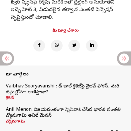
సిల్వర్ స్క్రీన్‌పై రక్తపు మరకలతో థ్రిల్లింగ్ అనుభూతిని
ఇచ్చే హిట్ 3, విడుదలైన తర్వాత ఎంతటి సెన్సేషన్
సృష్టిస్తుందో చూడాలి.
మీరు పూర్తి చేశారు
తాజా వార్తలు
Vaibhav Sooryavanshi : రెడ్ బాల్ క్రికెట్‌పై వైభవ్ ఫోకస్.. మరి
టెస్టుల్లోనూ రాణిస్తాడా?
క్రికెట్
Anil Menon: విజయవంతంగా స్పేస్‌వాక్‌ చేసిన భారత సంతతి
వ్యోమగామి అనిల్‌ మేనన్
వ్యోమగామి