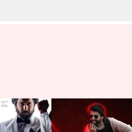
NANI : హిట్ 3కు A సర్టిఫికెట్.. రన్
టైమ్ ఎంతంటే?
వ్రాసిన వారు
Apr 13, 2025
09:53 am
Jayachandra Akuri