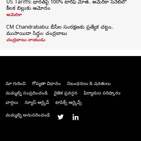
US Tariffs: భారత్‌పై 100% టారిఫ్‌ మోత.. అమెరికా సెనెట్‌లో
కీలక బిల్లుకు ఆమోదం
అమెరికా
CM Chandrababu: బీసీల సంరక్షణకు ప్రత్యేక చట్టం..
ముసాయిదా సిద్ధం: చంద్రబాబు
చంద్రబాబు నాయుడు
మా గురించి
గోప్యతా విధానం
నిబంధనలు & షరతులు
మమ్మల్ని సంప్రదించండి
నైతిక ప్రవర్తన
ఫిర్యాదుల పరిష్కారం
వార్తలు
న్యూస్ ఆర్కైవ్
టాపిక్స్ ఆర్కైవ్స్
మమ్మల్ని అనుసరించండి