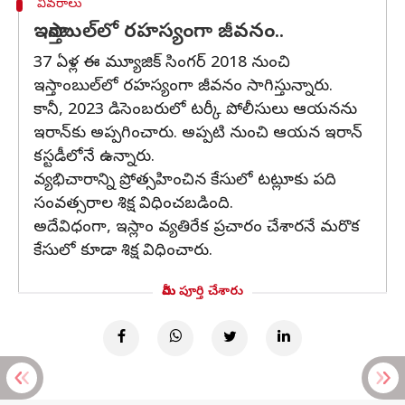
వివరాలు
ఇస్తాంబుల్‌లో రహస్యంగా జీవనం..
37 ఏళ్ల ఈ మ్యూజిక్ సింగర్ 2018 నుంచి
ఇస్తాంబుల్‌లో రహస్యంగా జీవనం సాగిస్తున్నారు.
కానీ, 2023 డిసెంబరులో టర్కీ పోలీసులు ఆయనను
ఇరాన్‌కు అప్పగించారు. అప్పటి నుంచి ఆయన ఇరాన్
కస్టడీలోనే ఉన్నారు.
వ్యభిచారాన్ని ప్రోత్సహించిన కేసులో టట్లూకు పది
సంవత్సరాల శిక్ష విధించబడింది.
అదేవిధంగా, ఇస్లాం వ్యతిరేక ప్రచారం చేశారనే మరొక
కేసులో కూడా శిక్ష విధించారు.
మీరు పూర్తి చేశారు