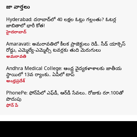
తాజా వార్తలు
Hyderabad: హైదరాబాద్‌లో 40 లక్షల ఓట్లు గల్లంతు? ఓటర్ల
జాబితాలో భారీ కోత!
హైదరాబాద్
Amaravati: అమరావతిలో కీలక ప్రాజెక్టులు రెడీ.. సీడ్‌ యాక్సెస్‌
రోడ్డు, ఎమ్మెల్యే-ఎమ్మెల్సీ టవర్లకు తుది మెరుగులు
అమరావతి
Andhra Medical College: ఆంధ్ర వైద్యకళాశాలకు జాతీయ
స్థాయిలో 13వ ర్యాంకు.. ఏపీలో టాప్
ఆంధ్రప్రదేశ్
PhonePe: ఫోన్‌పేలో ఎఫ్‌డీ, ఆర్‌డీ సేవలు.. రోజుకు రూ.100తో
పొదుపు
ఫోన్‌ పే