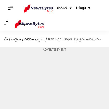
మరింత
Telugu
Telugu
హోమ్
/
వార్తలు
/
సినిమా వార్తలు
/
Iran Pop Singer: ప్ర‌వ‌క్త‌ను అవ‌మానించిన కేసులో ఇరాన్ పాప్ స్టార్ టాటాలూకు మరణశిక్ష
ADVERTISEMENT