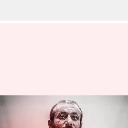
Iran Pop Singer: ప్ర‌వ‌క్త‌ను
అవ‌మానించిన కేసులో ఇరాన్ పాప్
స్టార్ టాటాలూకు మరణశిక్ష