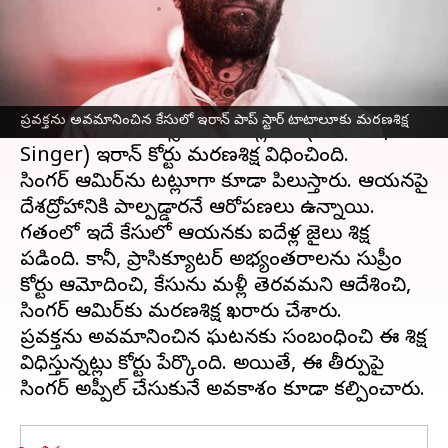
వ్రాసిన వారు
Jan 20, 2025
01:43 pm
Sirish Praharaju
ఈ వార్తాకథనం ఏంటి
మొహమ్మద్ ప్రవక్తను అవమానించాడని
ఇరాన్
పాప్
ప్ర‌వ‌క్త‌ను అవ‌మానించిన కేసులో ఇరాన్ పాప్ స్టార్ టాటాలూకు మరణశిక్ష
సింగర్ ఆమిర్ హుస్సేన్ మగ్‌సౌద్లూకు (Iran Pop
Singer) ఇరాన్ కోర్టు మరణశిక్ష విధించింది.
సింగర్ ఆమిర్‌ను టట్లూగా కూడా పిలుస్తారు. ఆయనపై
దేశద్రోహానికి పాల్పడ్డారనే ఆరోపణలు ఉన్నాయి.
గతంలో ఇదే కేసులో ఆయనకు ఐదేళ్ల జైలు శిక్ష
పడింది. కానీ, ప్రాసిక్యూటర్ అభ్యంతరాలను సుప్రీం
కోర్టు ఆమోదించి, కేసును మళ్లీ తెరవమని ఆదేశించి,
సింగర్ ఆమిర్‌కు మరణశిక్ష ఖరారు చేశారు.
ప్రవక్తను అవమానించిన ఘటనకు సంబంధించి ఈ శిక్ష
విధిస్తున్నట్లు కోర్టు పేర్కొంది. అయితే, ఈ తీర్పుపై