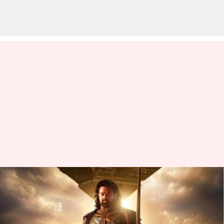
Kalki 2898 AD : రిలీజ్ కాకముందే
వైరల్ అవుతున్న 'కల్కి' సంగీత
ప్రదర్శన