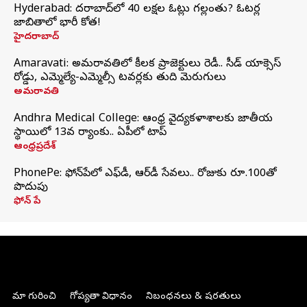
Hyderabad: హైదరాబాద్‌లో 40 లక్షల ఓట్లు గల్లంతు? ఓటర్ల
జాబితాలో భారీ కోత!
హైదరాబాద్
Amaravati: అమరావతిలో కీలక ప్రాజెక్టులు రెడీ.. సీడ్‌ యాక్సెస్‌
రోడ్డు, ఎమ్మెల్యే-ఎమ్మెల్సీ టవర్లకు తుది మెరుగులు
అమరావతి
Andhra Medical College: ఆంధ్ర వైద్యకళాశాలకు జాతీయ
స్థాయిలో 13వ ర్యాంకు.. ఏపీలో టాప్
ఆంధ్రప్రదేశ్
PhonePe: ఫోన్‌పేలో ఎఫ్‌డీ, ఆర్‌డీ సేవలు.. రోజుకు రూ.100తో
పొదుపు
ఫోన్‌ పే
మా గురించి
గోప్యతా విధానం
నిబంధనలు & షరతులు