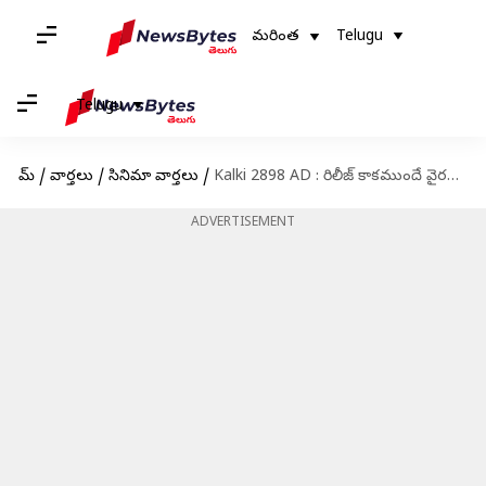
మరింత
Telugu
Telugu
హోమ్
/
వార్తలు
/
సినిమా వార్తలు
/
Kalki 2898 AD : రిలీజ్ కాకముందే వైరల్ అవుతున్న 'కల్కి' సంగీత ప్రదర్శన
ADVERTISEMENT