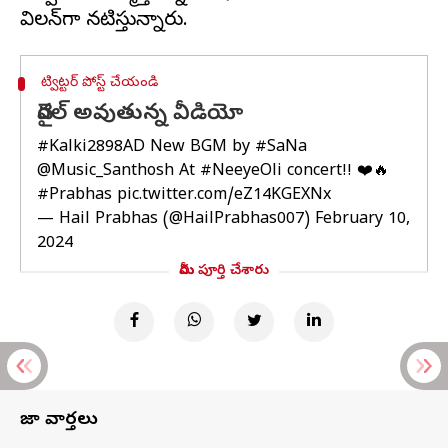
ట్విట్టర్ పోస్ట్ చేయండి
వైరల్ అవుతున్న వీడియో
#Kalki2898AD
New BGM by
#SaNa
@Music_Santhosh
At
#NeeyeOli
concert!! ❤️🔥
#Prabhas
pic.twitter.com/eZ14KGEXNx
— Hail Prabhas (@HailPrabhas007)
February 10,
2024
మీరు పూర్తి చేశారు
తాజా వార్తలు