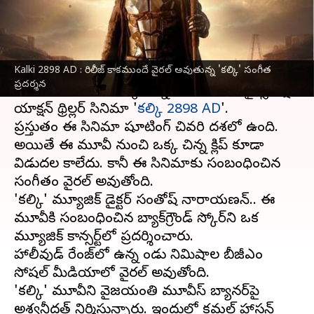
వ్రాసిన వారు
Feb 11, 2024
11:02 am
Stalin
ఈ వార్తాకథనం ఏంటి
Kalki 2898 AD : రిలీజ్ కాకముందే వైరల్ అవుతున్న 'కల్కి' సంగీత
Kalki 2898 AD: రెబల్ స్టార్ ప్రభాస్-డైరెక్టర్ నాగ్ అశ్విన్
ప్రదర్శన
కాంబినేషన్‌లో తెరకెక్కుతున్న సినిమా భారీ సైన్స్ ఫిక్షన్
యాక్షన్ థ్రిల్లర్ సినిమా '
కల్కి 2898 AD
'.
ప్రస్తుతం ఈ సినిమా షూటింగ్‌ చివరి దశలో ఉంది.
అయితే ఈ మూవీ నుంచి ఒక్క చిన్న క్లిప్ కూడా
విడుదల కాలేదు. కానీ ఈ సినిమాకు సంబంధించిన
సంగీతం వైరల్ అవుతోంది.
'కల్కి' మ్యూజిక్ డైరెక్టర్ సంతోష్ నారాయణన్.. ఈ
మూవీకి సంబంధించిన బ్యాక్‌‍గ్రౌండ్ స్కోర్‌ని ఒక
మ్యూజిక్ కాన్సర్ట్‌లో ప్రదర్శించారు.
హాలీవుడ్ రేంజ్‌లో ఉన్న రెండు నిమిషాల బీజీఎం
సోషల్ మీడియాలో వైరల్ అవుతోంది.
'కల్కి' మూవీని వైజయంతి మూవీస్ బ్యానర్‌పై
అశ్వనీదత్ నిర్మిస్తున్నారు. ఇందులో కమల్ హాసన్