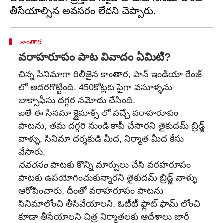
కాంతార
వరాహరూపం పాట వివాదం ఏమిటి?
చిన్న సినిమాగా రిలీజైన కాంతార, పాన్ ఇండియా రేంజ్
లో అదరగొట్టింది. 450కోట్లకు పైగా వసూళ్ళను
బాక్సాఫీసు దగ్గర నమోదు చేసింది.
ఐతే ఈ సినమా క్లైమాక్స్ లో వచ్చే వరాహరూపం
పాటను, తమ దగ్గరి నుండి కాపీ చేసారని తైకుదమ్ బ్రిడ్జ్
వాళ్ళు, సినిమా దర్శకుడి మీద, నిర్మాత మీద కేసు
వేసారు.
నవరసం
పాటకు కొన్ని మార్పులు చేసి వరహరూపం
పాటకు ఉపయోగించుకున్నారని తైకుదమ్ బ్రిడ్జ్ వాళ్ళు
ఆరోపించారు. దీంతో వరాహరూపం పాటను
సినిమాలోంచి తీసివేయాలని, ఓటీటీ ఫ్లాట్ ఫామ్ లోంచి
కూడా తీసేయాలని చిత్ర నిర్మాతలకు ఆదేశాలు జారీ