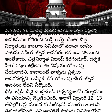
వ్రాసిన వారు
Feb 10, 2023
03:10 pm
Sriram Pranateja
ఈ వార్తాకథనం ఏంటి
కన్నడ మూవీ
కాంతార
సినిమాలోని వరాహరూపం
వరహరూపం పాట వివాదంపై దర్శకుడికి ఉపశమనం ఇచ్చిన సుప్రీంకోర్ట్
పాటపై కేరళ హైకోర్టు విధించిన కండీషన్ నుండి
ఉపశమనం కలిగింది సుప్రీం కోర్ట్. దీంతో చిత్ర
నిర్మాతలకు కాంతార సినిమాలో వరాహ రూపం
పాటను తీసేయాల్సిన అవసరం లేకుండా పోయింది.
అంతేకాదు, చిత్రనిర్మాత విజయ్ కిరగందూర్, దర్శక
హీరో రిషబ్ శెట్టిలను ఈ విషయంలో అరెస్ట్
చేయరాదని, కావాలంటే వాళ్ళను ప్రశ్నలు
అడగవచ్చని, కాపీరైట్ కేసులో అరెస్ట్ చేయాల్సిన
అవసరం లేదని పేర్కొంది.
ఛీఫ్ జస్టిస్ డీవై చంద్రచూడ్ ఆధ్వర్యంలోని ధర్మాసనం,
ఈ విషయాన్ని వెల్లడించింది. అలాగే ఫిబ్రవరి 12, 13
తేదీల్లో కోర్టు ముందుకు పిటీషనర్ హాజరు కావాలని
తెలియజేసింది. ప్రస్తుతానికైతే పాటను సినిమాలోంచి