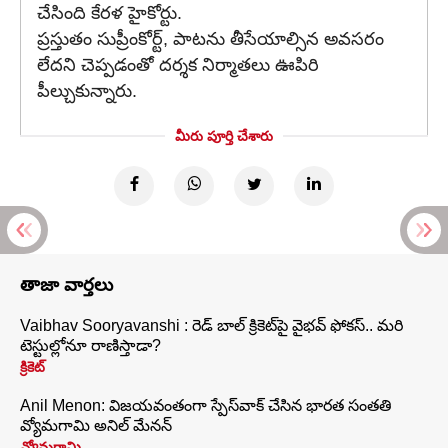
చేసింది కేరళ హైకోర్టు.
ప్రస్తుతం సుప్రీంకోర్ట్, పాటను తీసేయాల్సిన అవసరం
లేదని చెప్పడంతో దర్శక నిర్మాతలు ఊపిరి
పీల్చుకున్నారు.
మీరు పూర్తి చేశారు
తాజా వార్తలు
Vaibhav Sooryavanshi : రెడ్ బాల్ క్రికెట్‌పై వైభవ్ ఫోకస్.. మరి
టెస్టుల్లోనూ రాణిస్తాడా?
క్రికెట్
Anil Menon: విజయవంతంగా స్పేస్‌వాక్‌ చేసిన భారత సంతతి
వ్యోమగామి అనిల్‌ మేనన్
వ్యోమగామి