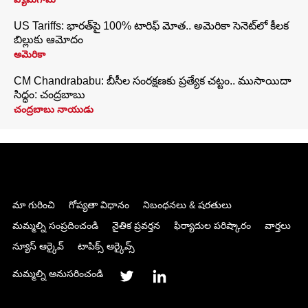
US Tariffs: భారత్‌పై 100% టారిఫ్‌ మోత.. అమెరికా సెనెట్‌లో కీలక
బిల్లుకు ఆమోదం
అమెరికా
CM Chandrababu: బీసీల సంరక్షణకు ప్రత్యేక చట్టం.. ముసాయిదా
సిద్ధం: చంద్రబాబు
చంద్రబాబు నాయుడు
మా గురించి
గోప్యతా విధానం
నిబంధనలు & షరతులు
మమ్మల్ని సంప్రదించండి
నైతిక ప్రవర్తన
ఫిర్యాదుల పరిష్కారం
వార్తలు
న్యూస్ ఆర్కైవ్
టాపిక్స్ ఆర్కైవ్స్
మమ్మల్ని అనుసరించండి