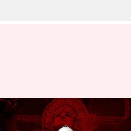
కాంతార: వరాహరూపం పాటను
తీసేయాల్సిన అవసరం లేదన్న
సుప్రీంకోర్టు