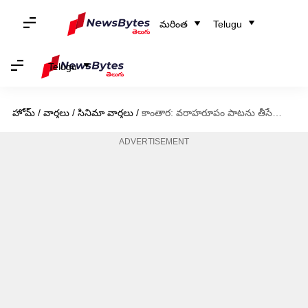
మరింత
Telugu
Telugu
హోమ్
/
వార్తలు
/
సినిమా వార్తలు
/
కాంతార: వరాహరూపం పాటను తీసేయాల్సిన అవసరం లేదన్న సుప్రీంకోర్టు
ADVERTISEMENT