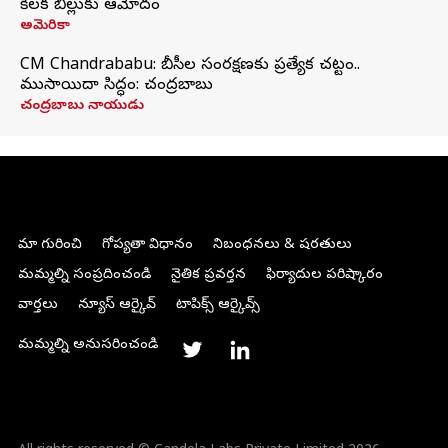
కీలక బిల్లుకు ఆమోదం
అమెరికా
CM Chandrababu: బీసీల సంరక్షణకు ప్రత్యేక చట్టం..
ముసాయిదా సిద్ధం: చంద్రబాబు
చంద్రబాబు నాయుడు
మా గురించి
గోప్యతా విధానం
నిబంధనలు & షరతులు
మమ్మల్ని సంప్రదించండి
నైతిక ప్రవర్తన
ఫిర్యాదుల పరిష్కారం
వార్తలు
న్యూస్ ఆర్కైవ్
టాపిక్స్ ఆర్కైవ్స్
మమ్మల్ని అనుసరించండి