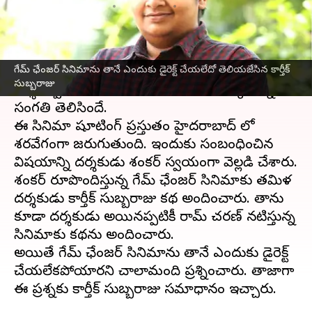
వ్రాసిన వారు
Oct 11, 2023
06:34 pm
Sriram Pranateja
ఈ వార్తాకథనం ఏంటి
గేమ్ ఛేంజర్ సినిమాను తానే ఎందుకు డైరెక్ట్ చేయలేదో తెలియజేసిన కార్తీక్
మెగా పవర్ స్టార్
రామ్ చరణ్
హీరోగా శంకర్
సుబ్బరాజు
దర్శకత్వంలో
గేమ్ ఛేంజర్
సినిమా తెరకెక్కుతున్న
సంగతి తెలిసిందే.
ఈ సినిమా షూటింగ్ ప్రస్తుతం హైదరాబాద్ లో
శరవేగంగా జరుగుతుంది. ఇందుకు సంబంధించిన
విషయాన్ని దర్శకుడు శంకర్ స్వయంగా వెల్లడి చేశారు.
శంకర్ రూపొందిస్తున్న గేమ్ ఛేంజర్ సినిమాకు తమిళ
దర్శకుడు కార్తీక్ సుబ్బరాజు కథ అందించారు. తాను
కూడా దర్శకుడు అయినప్పటికీ రామ్ చరణ్ నటిస్తున్న
సినిమాకు కథను అందించారు.
అయితే గేమ్ ఛేంజర్ సినిమాను తానే ఎందుకు డైరెక్ట్
చేయలేకపోయారని చాలామంది ప్రశ్నించారు. తాజాగా