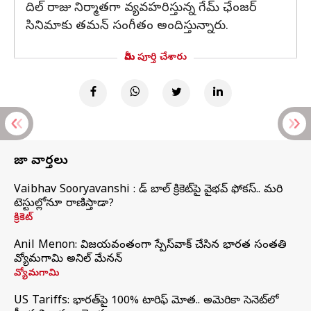
దిల్ రాజు నిర్మాతగా వ్యవహరిస్తున్న గేమ్ ఛేంజర్
సినిమాకు తమన్ సంగీతం అందిస్తున్నారు.
మీరు పూర్తి చేశారు
తాజా వార్తలు
Vaibhav Sooryavanshi : రెడ్ బాల్ క్రికెట్‌పై వైభవ్ ఫోకస్.. మరి
టెస్టుల్లోనూ రాణిస్తాడా?
క్రికెట్
Anil Menon: విజయవంతంగా స్పేస్‌వాక్‌ చేసిన భారత సంతతి
వ్యోమగామి అనిల్‌ మేనన్
వ్యోమగామి
US Tariffs: భారత్‌పై 100% టారిఫ్‌ మోత.. అమెరికా సెనెట్‌లో