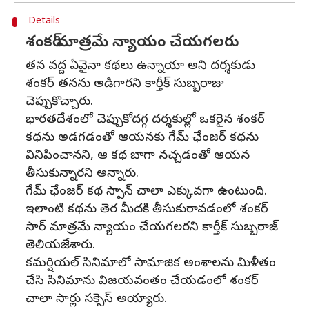
Details
శంకర్ మాత్రమే న్యాయం చేయగలరు
తన వద్ద ఏవైనా కథలు ఉన్నాయా అని దర్శకుడు
శంకర్ తనను అడిగారని కార్తీక్ సుబ్బరాజు
చెప్పుకొచ్చారు.
భారతదేశంలో చెప్పుకోదగ్గ దర్శకుల్లో ఒకరైన శంకర్
కథను అడగడంతో ఆయనకు గేమ్ ఛేంజర్ కథను
వినిపించానని, ఆ కథ బాగా నచ్చడంతో ఆయన
తీసుకున్నారని అన్నారు.
గేమ్ ఛేంజర్ కథ స్పాన్ చాలా ఎక్కువగా ఉంటుంది.
ఇలాంటి కథను తెర మీదకి తీసుకురావడంలో శంకర్
సార్ మాత్రమే న్యాయం చేయగలరని కార్తీక్ సుబ్బరాజ్
తెలియజేశారు.
కమర్షియల్ సినిమాలో సామాజిక అంశాలను మిళీతం
చేసి సినిమాను విజయవంతం చేయడంలో శంకర్
చాలా సార్లు సక్సెస్ అయ్యారు.