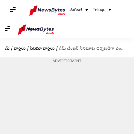
మరింత
Telugu
Telugu
హోమ్
/
వార్తలు
/
సినిమా వార్తలు
/
గేమ్ ఛేంజర్ సినిమాకు దర్శకుడిగా ఎందుకు మారలేదో వెల్లడి చేసిన కార్తీక్ సుబ్బరాజు
ADVERTISEMENT