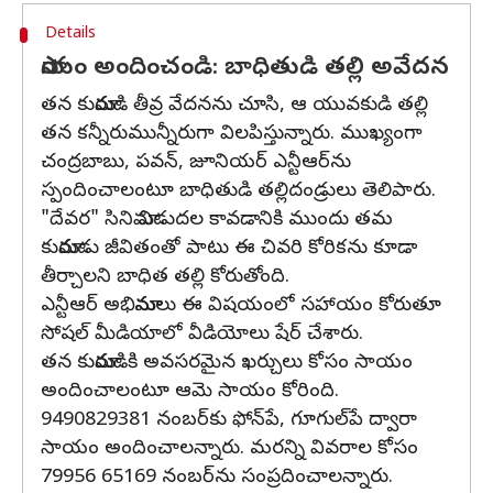
Details
సాయం అందించండి: బాధితుడి తల్లి అవేదన
తన కుమారుడి తీవ్ర వేదనను చూసి, ఆ యువకుడి తల్లి
తన కన్నీరుమున్నీరుగా విలపిస్తున్నారు. ముఖ్యంగా
చంద్రబాబు, పవన్, జూనియర్ ఎన్టీఆర్‌ను
స్పందించాలంటూ బాధితుడి తల్లిదండ్రులు తెలిపారు.
"దేవర" సినిమా విడుదల కావడానికి ముందు తమ
కుమారుడు జీవితంతో పాటు ఈ చివరి కోరికను కూడా
తీర్చాలని బాధిత తల్లి కోరుతోంది.
ఎన్టీఆర్ అభిమానులు ఈ విషయంలో సహాయం కోరుతూ
సోషల్ మీడియాలో వీడియోలు షేర్ చేశారు.
తన కుమారుడికి అవసరమైన ఖర్చులు కోసం సాయం
అందించాలంటూ ఆమె సాయం కోరింది.
9490829381 నంబర్‌కు ఫోన్‌పే, గూగుల్‌పే ద్వారా
సాయం అందించాలన్నారు. మరన్ని వివరాల కోసం
79956 65169 నంబర్‌ను సంప్రదించాలన్నారు.