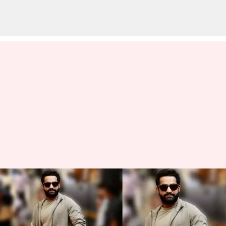
Devara:'దేవర' చూసే వరకూ
బతికించండి.. ఎన్టీఆర్ అభిమాని
అవేదన