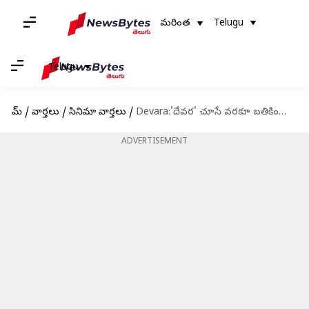
మరింత
Telugu
Telugu
హోమ్
/
వార్తలు
/
సినిమా వార్తలు
/
Devara:'దేవర' చూసే వరకూ బతికించండి.. ఎన్టీఆర్ అభిమాని అవేదన
ADVERTISEMENT