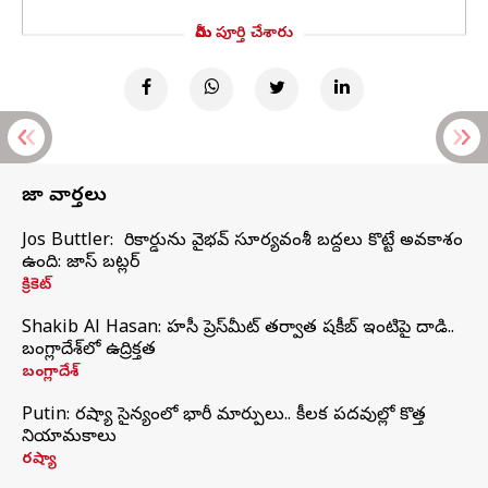
మీరు పూర్తి చేశారు
తాజా వార్తలు
Jos Buttler: నా రికార్డును వైభవ్ సూర్యవంశీ బద్దలు కొట్టే అవకాశం
ఉంది: జాస్ బట్లర్
క్రికెట్
Shakib Al Hasan: హసీనా ప్రెస్‌మీట్‌ తర్వాత షకీబ్‌ ఇంటిపై దాడి..
బంగ్లాదేశ్‌లో ఉద్రిక్తత
బంగ్లాదేశ్
Putin: రష్యా సైన్యంలో భారీ మార్పులు.. కీలక పదవుల్లో కొత్త
నియామకాలు
రష్యా