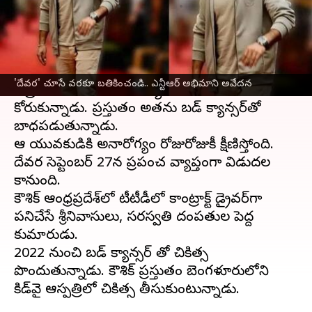
వ్రాసిన వారు
Sep 12, 2024
02:28 pm
Jayachandra Akuri
ఈ వార్తాకథనం ఏంటి
19 ఏళ్ల యువకుడు కౌశిక్
జూనియర్ ఎన్టీఆర్
తాజా
'దేవర' చూసే వరకూ బతికించండి.. ఎన్టీఆర్ అభిమాని అవేదన
చిత్రం "దేవర" విడుదలయ్యేలోపు తాను జీవించాలని
కోరుకున్నాడు. ప్రస్తుతం అతను బ్లడ్ క్యాన్సర్‌తో
బాధపడుతున్నాడు.
ఆ యువకుడికి అనారోగ్యం రోజురోజుకీ క్షీణిస్తోంది.
దేవర సెప్టెంబర్ 27న ప్రపంచ వ్యాప్తంగా విడుదల
కానుంది.
కౌశిక్ ఆంధ్రప్రదేశ్‌లో టీటీడీలో కాంట్రాక్ట్ డ్రైవర్‌గా
పనిచేసే శ్రీనివాసులు, సరస్వతి దంపతుల పెద్ద
కుమారుడు.
2022 నుంచి బ్లడ్ క్యాన్సర్ తో చికిత్స
పొందుతున్నాడు. కౌశిక్ ప్రస్తుతం బెంగళూరులోని