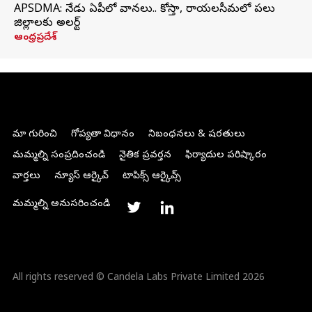
APSDMA: నేడు ఏపీలో వానలు.. కోస్తా, రాయలసీమలో పలు
జిల్లాలకు అలర్ట్
ఆంధ్రప్రదేశ్
మా గురించి
గోప్యతా విధానం
నిబంధనలు & షరతులు
మమ్మల్ని సంప్రదించండి
నైతిక ప్రవర్తన
ఫిర్యాదుల పరిష్కారం
వార్తలు
న్యూస్ ఆర్కైవ్
టాపిక్స్ ఆర్కైవ్స్
మమ్మల్ని అనుసరించండి
All rights reserved © Candela Labs Private Limited 2026