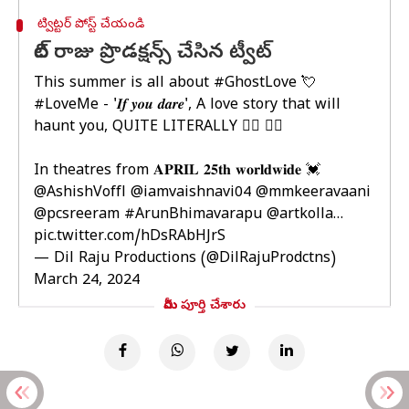
ట్విట్టర్ పోస్ట్ చేయండి
దిల్ రాజు ప్రొడక్షన్స్ చేసిన ట్వీట్
This summer is all about
#GhostLove
💘
#LoveMe
- '𝑰𝒇 𝒚𝒐𝒖 𝒅𝒂𝒓𝒆', A love story that will
haunt you, QUITE LITERALLY 🧟‍♀️ ❤‍🔥
In theatres from 𝐀𝐏𝐑𝐈𝐋 𝟐𝟓𝐭𝐡 𝐰𝐨𝐫𝐥𝐝𝐰𝐢𝐝𝐞 💓
@AshishVoffl
@iamvaishnavi04
@mmkeeravaani
@pcsreeram
#ArunBhimavarapu
@artkolla
…
pic.twitter.com/hDsRAbHJrS
— Dil Raju Productions (@DilRajuProdctns)
March 24, 2024
మీరు పూర్తి చేశారు