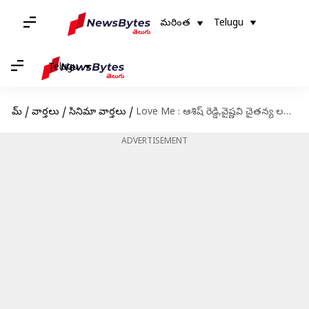
మరింత
Telugu
Telugu
హోమ్
/
వార్తలు
/
సినిమా వార్తలు
/
Love Me : ఆశిష్ రెడ్డి,వైష్ణవి చైతన్య లవ్ మీ విడుదల తేదీ ఖరారు
ADVERTISEMENT