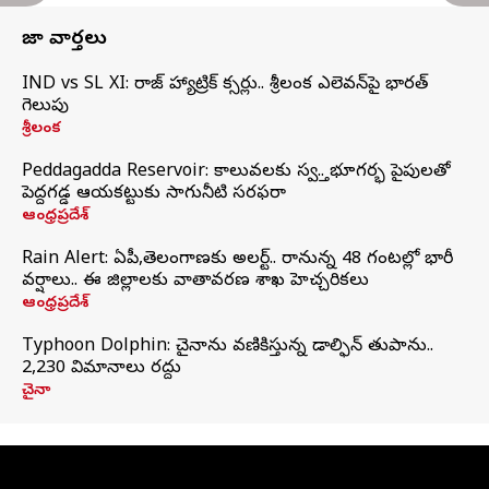
తాజా వార్తలు
IND vs SL XI: సిరాజ్‌ హ్యాట్రిక్‌ సిక్సర్లు.. శ్రీలంక ఎలెవన్‌పై భారత్‌
గెలుపు
శ్రీలంక
Peddagadda Reservoir: కాలువలకు స్వస్తి.. భూగర్భ పైపులతో
పెద్దగడ్డ ఆయకట్టుకు సాగునీటి సరఫరా
ఆంధ్రప్రదేశ్
Rain Alert: ఏపీ,తెలంగాణకు అలర్ట్.. రానున్న 48 గంటల్లో భారీ
వర్షాలు.. ఈ జిల్లాలకు వాతావరణ శాఖ హెచ్చరికలు
ఆంధ్రప్రదేశ్
Typhoon Dolphin: చైనాను వణికిస్తున్న డాల్ఫిన్‌ తుపాను..
2,230 విమానాలు రద్దు
చైనా