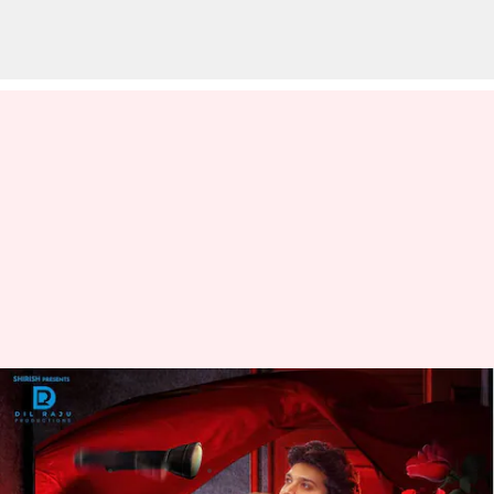
Love Me : ఆశిష్ రెడ్డి,వైష్ణవి చైతన్య
లవ్ మీ విడుదల తేదీ ఖరారు
వ్రాసిన వారు
Mar 24, 2024
02:23 pm
Stalin