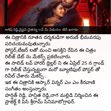
ఈ వార్తాకథనం ఏంటి
దిల్ రాజు
మేనల్లుడు,ఆశిష్ రెడ్డి,"బేబి" సెన్సేషన్
వైష్ణవి
చైతన్య
కలయికలో చేస్తున్న లేటెస్ట్ లవ్ అండ్ హారర్
ఆశిష్ రెడ్డి,వైష్ణవి చైతన్య లవ్ మీ విడుదల తేదీ ఖరారు
థ్రిల్లర్ చిత్రం "లవ్ మి".
ఈ చిత్రానికి నూతన దర్శకుడిగా అరుణ్ భీమవరపు
పరిచయమవుతున్నారు.
పోస్టర్,టీజర్ లతో మంచి ఆసక్తిని రేపిన ఈ చిత్రం
రిలీజ్ డేట్ ను మేకర్స్ ప్రకటించారు.
ఈ సాలిడ్ లవ్ హారర్ థ్రిల్లర్ ని ఈ ఏప్రిల్ 25 న గ్రాండ్
గా రిలీజ్ చేస్తున్నట్టుగా మరో బ్యూటిఫుల్ పోస్టర్ తో
రివీల్ చేశారు మేకర్స్ .
ఇక ఈ చిత్రానికి ఆస్కార్ విన్నర్ ఎం ఎం కీరవాణి
సంగీతం అందిస్తున్నారు.
హర్షిత్ రెడ్డి, హన్షిత రెడ్డి,నాగ మల్లిడి నిర్మించిన ఈ