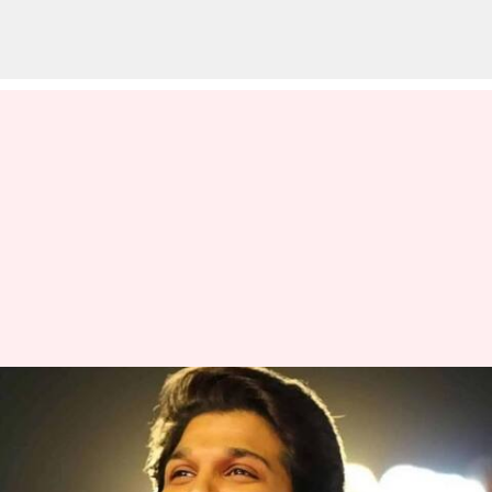
అల్లు అర్జున్ ఖాతాలో మరో గౌరవం:
లండన్ కు పయనమవుతున్న ఐకాన్
స్టార్?