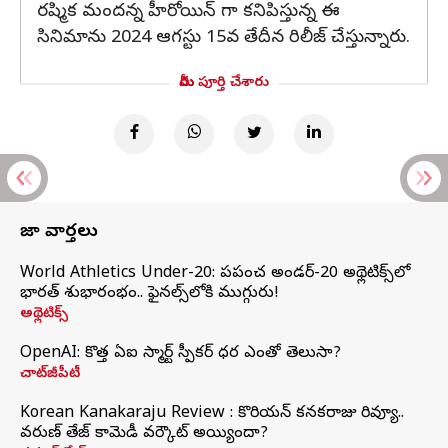
రష్మిక మందన్న హీరోయిన్ గా కనిపిస్తున్న ఈ
సినిమాను 2024 ఆగస్టు 15వ తేదీన రిలీజ్ చేస్తున్నారు.
మీరు పూర్తి చేశారు
తాజా వార్తలు
World Athletics Under-20: ప్రపంచ అండర్-20 అథ్లెటిక్స్‌లో
భారత్‌ శుభారంభం.. ఫైనల్స్‌లోకి ముగ్గురు!
అథ్లెటిక్స్
OpenAI: కొత్త ఏఐ స్మార్ట్ స్పీకర్ ధర ఎంతో తెలుసా?
చాట్‌జీపీటీ
Korean Kanakaraju Review : కొరియన్ కనకరాజు రివ్యూ..
వరుణ్ తేజ్ కామెడీ వర్కౌట్ అయ్యిందా?