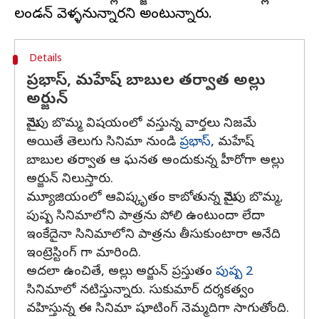
Details
ప్రభాస్, మహేష్ బాబుల తర్వాత అల్లు
అర్జున్
మైనపు బొమ్మ విషయంలో వస్తున్న వార్తలు నిజమే
అయితే తెలుగు సినిమా నుండి
ప్రభాస్
, మహేష్
బాబుల తర్వాత ఆ ఘనత అందుకున్న హీరోగా అల్లు
అర్జున్ నిలుస్తారు.
మ్యూజియంలో ఆవిష్కృతం కాబోతున్న మైనపు బొమ్మ,
పుష్ప సినిమాలోని పాత్రను పోలి ఉంటుందా లేదా
ఇంకేదైనా సినిమాలోని పాత్రను తీసుకుంటారా అనేది
ఇంట్రెస్టింగ్ గా మారింది.
అదలా ఉంచితే, అల్లు అర్జున్ ప్రస్తుతం
పుష్ప 2
సినిమాలో నటిస్తున్నారు. సుకుమార్ దర్శకత్వం
వహిస్తున్న ఈ సినిమా షూటింగ్ నెమ్మదిగా సాగుతోంది.