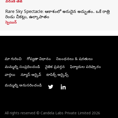
వరుణ్ తేజ్
Rare Sky Spectacle: ఆకాశంలో అరుదైన అద్భుతం.. ఒకే రాత్రి
రెండు చీకట్లు, ఉల్కాపాతం
స్పెయిన్
మా గురించి
గోప్యతా విధానం
నిబంధనలు & షరతులు
మమ్మల్ని సంప్రదించండి
నైతిక ప్రవర్తన
ఫిర్యాదుల పరిష్కారం
వార్తలు
న్యూస్ ఆర్కైవ్
టాపిక్స్ ఆర్కైవ్స్
మమ్మల్ని అనుసరించండి
All rights reserved © Candela Labs Private Limited 2026