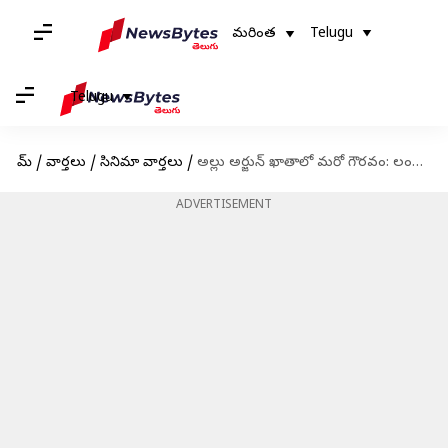
మరింత
Telugu
Telugu
హోమ్
/
వార్తలు
/
సినిమా వార్తలు
/
అల్లు అర్జున్ ఖాతాలో మరో గౌరవం: లండన్ కు పయనమవుతున్న ఐకాన్ స్టార్?
ADVERTISEMENT