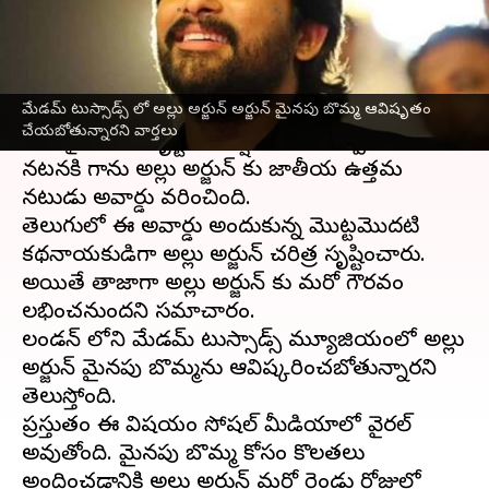
వ్రాసిన వారు
Sep 19, 2023
02:51 pm
Sriram Pranateja
ఈ వార్తాకథనం ఏంటి
మేడమ్ టుస్సాడ్స్ లో అల్లు అర్జున్ అర్జున్ మైనపు బొమ్మ ఆవిషృతం
ఐకాన్ స్టార్
అల్లు అర్జున్
జాతీయ ఉత్తమ నటుడిగా
చేయబోతున్నారని వార్తలు
ఎంపికై అందరి దృష్టిని ఆకర్షించారు. పుష్ప సినిమాలో
నటనకి గాను అల్లు అర్జున్ కు జాతీయ ఉత్తమ
నటుడు అవార్డు వరించింది.
తెలుగులో ఈ అవార్డు అందుకున్న మొట్టమొదటి
కథనాయకుడిగా అల్లు అర్జున్ చరిత్ర సృష్టించారు.
అయితే తాజాగా అల్లు అర్జున్ కు మరో గౌరవం
లభించనుందని సమాచారం.
లండన్ లోని మేడమ్ టుస్సాడ్స్ మ్యూజియంలో అల్లు
అర్జున్ మైనపు బొమ్మను ఆవిష్కరించబోతున్నారని
తెలుస్తోంది.
ప్రస్తుతం ఈ విషయం సోషల్ మీడియాలో వైరల్
అవుతోంది. మైనపు బొమ్మ కోసం కొలతలు
అందించడానికి అల్లు అర్జున్ మరో రెండు రోజుల్లో