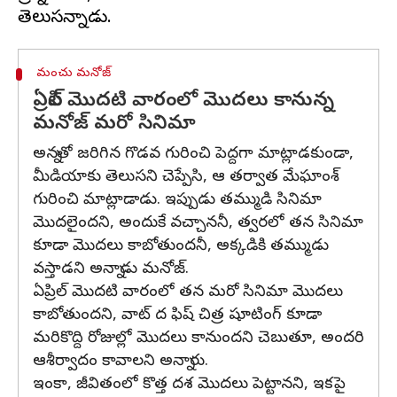
మంచు మనోజ్
ఏప్రిల్ మొదటి వారంలో మొదలు కానున్న
మనోజ్ మరో సినిమా
అన్నతో జరిగిన గొడవ గురించి పెద్దగా మాట్లాడకుండా,
మీడియాకు తెలుసని చెప్పేసి, ఆ తర్వాత మేఘాంశ్
గురించి మాట్లాడాడు. ఇప్పుడు తమ్ముడి సినిమా
మొదలైందని, అందుకే వచ్చాననీ, త్వరలో తన సినిమా
కూడా మొదలు కాబోతుందనీ, అక్కడికి తమ్ముడు
వస్తాడని అన్నాడు మనోజ్.
ఏప్రిల్ మొదటి వారంలో తన మరో సినిమా మొదలు
కాబోతుందని, వాట్ ద ఫిష్ చిత్ర షూటింగ్ కూడా
మరికొద్ది రోజుల్లో మొదలు కానుందని చెబుతూ, అందరి
ఆశీర్వాదం కావాలని అన్నారు.
ఇంకా, జీవితంలో కొత్త దశ మొదలు పెట్టానని, ఇకపై