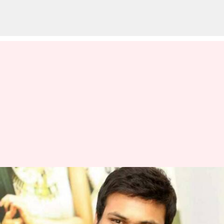
అన్న విష్ణుతో గొడవపై స్పందించిన
మనోజ్: తనకంటే వాళ్లకే బాగా
తెలుసంటూ వాదన