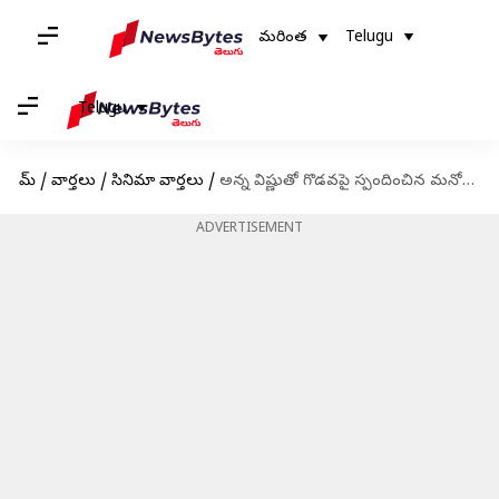
మరింత
Telugu
Telugu
హోమ్
/
వార్తలు
/
సినిమా వార్తలు
/
అన్న విష్ణుతో గొడవపై స్పందించిన మనోజ్: తనకంటే వాళ్లకే బాగా తెలుసంటూ వాదన
ADVERTISEMENT