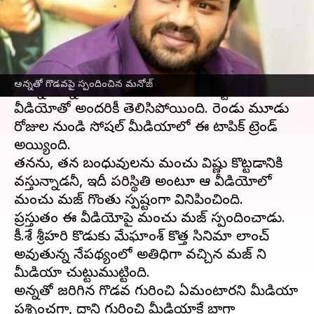
వ్రాసిన వారు
Mar 27, 2023
05:58 pm
Sriram Pranateja
ఈ వార్తాకథనం ఏంటి
మంచు మనోజ్
, మంచు విష్ణుల మధ్య గొడవలు
అన్నతో గొడవపై స్పందించిన మనోజ్
ఉన్నాయన్న విషయ్ం మంచు మనోజ్ పోస్ట్ చేసిన
వీడియోతో అందరికీ తెలిసిపోయింది. రెండు మూడు
రోజుల నుండి సోషల్ మీడియాలో ఈ టాపిక్ ట్రెండ్
అయ్యింది.
తనను, తన బంధువులను మంచు విష్ణు కొట్టడానికి
వస్తున్నాడనీ, ఇదీ పరిస్థితి అంటూ ఆ వీడియోలో
మంచు మనోజ్ గొంతు స్పష్టంగా వినిపించింది.
ప్రస్తుతం ఈ వీడియోపై మంచు మనోజ్ స్పందించాడు.
కీ.శే శ్రీహరి కొడుకు మేఘాంశ్ కొత్త సినిమా లాంచ్
అవుతున్న నేపథ్యంలో అతిధిగా వచ్చిన మనోజ్ ని
మీడియా చుట్టుముట్టింది.
అన్నతో జరిగిన గొడవ గురించి ఏమంటారని మీడియా
ప్రశ్నించగా, దాని గురించి మీడియాకే బాగా