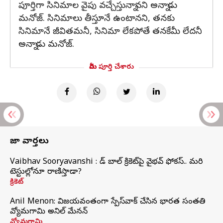
పూర్తిగా సినిమాల వైపు వచ్చేస్తున్నానని అన్నాడు
మనోజ్. సినిమాలు తీస్తూనే ఉంటానని, తనకు
సినిమానే జీవితమనీ, సినిమా లేకపోతే తనకేమీ లేదనీ
అన్నాడు మనోజ్.
మీరు పూర్తి చేశారు
తాజా వార్తలు
Vaibhav Sooryavanshi : రెడ్ బాల్ క్రికెట్‌పై వైభవ్ ఫోకస్.. మరి
టెస్టుల్లోనూ రాణిస్తాడా?
క్రికెట్
Anil Menon: విజయవంతంగా స్పేస్‌వాక్‌ చేసిన భారత సంతతి
వ్యోమగామి అనిల్‌ మేనన్
వ్యోమగామి