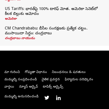
US Tariffs: భారత్‌పై 100% టారిఫ్‌ మోత.. అమెరికా సెనెట్‌లో
కీలక బిల్లుకు ఆమోదం
అమెరికా
CM Chandrababu: బీసీల సంరక్షణకు ప్రత్యేక చట్టం..
ముసాయిదా సిద్ధం: చంద్రబాబు
చంద్రబాబు నాయుడు
మా గురించి
గోప్యతా విధానం
నిబంధనలు & షరతులు
మమ్మల్ని సంప్రదించండి
నైతిక ప్రవర్తన
ఫిర్యాదుల పరిష్కారం
వార్తలు
న్యూస్ ఆర్కైవ్
టాపిక్స్ ఆర్కైవ్స్
మమ్మల్ని అనుసరించండి