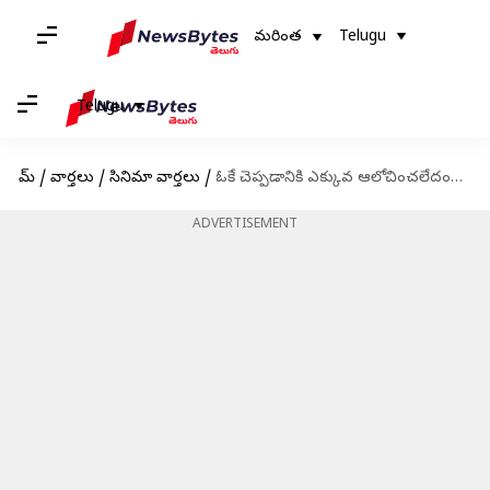
మరింత
Telugu
Telugu
హోమ్
/
వార్తలు
/
సినిమా వార్తలు
/
ఓకే చెప్పడానికి ఎక్కువ ఆలోచించలేదంటున్న మీరా జాస్మిన్; పదేళ్ల తర్వాత రీ ఎంట్రీపై ఆసక్తికర కామెంట్స్
ADVERTISEMENT