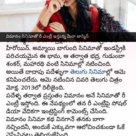
కామెంట్స్
వ్రాసిన వారు
May 31, 2023
06:53 pm
Sriram Pranateja
ఈ వార్తాకథనం ఏంటి
విమానం సినిమాతో రీ ఎంట్రీ ఇస్తున్న మీరా జాస్మిన్
మీరా జాస్మిన్... తెలుగు ప్రేక్షకులు ఇంకా మర్చిపోలేని
హీరోయిన్. అమ్మాయి బాగుంది సినిమాతో ఇండస్ట్రీకి
పరిచయమైన ఈ భామ, ఆ తర్వాత భద్ర, గుడుంబా
శంకర్, మహారథి వంటి సినిమాల్లో నటించింది.
అయితే దాదాపు పదేళ్ళుగా
తెలుగు సినిమా
ల్లో ఆమె
కనిపించలేదు. ఆమె నటించిన చివరి తెలుగు చిత్రం
మోక్ష. 2013లో రిలీజైంది.
పదేళ్ళ తర్వాత ప్రస్తుతం విమానం అనే సినిమాతో రీ
ఎంట్రీ ఇస్తోంది. ఈ నేపథ్యంలో తన రీ ఎంట్రీపై సోషల్
మీడియా వేదికగా ఇంట్రెస్టింగ్ కామెంట్స్ చేసింది.
విమానం సినిమా కథ వినగానే తనకు బాగా
నచ్చిందనీ, అందుకే ఎక్కువగా ఆలోచించకుండా ఓకే