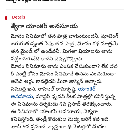
Details
వేశ్యగా యాంకర్ అనసూయ
విమానం సినిమాలో తన పాత్ర బాగుంటుందనీ, షూటింగ్
జరుగుతున్నంత సేపు తన పాత్ర, విమానం కథ మాత్రమే
తన మైండ్ లో ఉండేవనీ, మిగతా విషయాలను తాను
పట్టించుకునేది కాదని చెప్పుకొచ్చింది.
విమానం సినిమాను తాను ఎంపిక చేసుకుందా? లేక తన
రీ ఎంట్రీ కోసం విమానం సినిమానే తనను ఎంచుకుందా
అనేది అర్థం కావట్లేదని మీరా జాస్మిన్ అన్నారు.
సముద్ర ఖని, రాహుల్ రామకృష్ణ,
యాంకర్
అనసూయ
, మాస్టర్ ధృవన్ కీలక పాత్రల్లో కనిపిస్తున్న
ఈ సినిమాను దర్శకుడు శివ ప్రసాద్ తెరకెక్కించారు.
ఈ సినిమాలో యాంకర్ అనసూయ, వేశ్యగా
కనిపిస్తోంది. తండ్రీ కొడుకుల మధ్య జరిగే కథ ఇది.
జూన్ 9న ప్రపంచ వ్యాప్తంగా థియేటర్లలో విడుదల