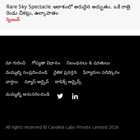
Rare Sky Spectacle: ఆకాశంలో అరుదైన అద్భుతం.. ఒకే రాత్రి
రెండు చీకట్లు, ఉల్కాపాతం
స్పెయిన్
మా గురించి
గోప్యతా విధానం
నిబంధనలు & షరతులు
మమ్మల్ని సంప్రదించండి
నైతిక ప్రవర్తన
ఫిర్యాదుల పరిష్కారం
వార్తలు
న్యూస్ ఆర్కైవ్
టాపిక్స్ ఆర్కైవ్స్
మమ్మల్ని అనుసరించండి
All rights reserved © Candela Labs Private Limited 2026