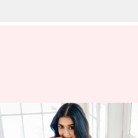
ఓకే చెప్పడానికి ఎక్కువ
ఆలోచించలేదంటున్న మీరా జాస్మిన్;
పదేళ్ల తర్వాత రీ ఎంట్రీపై ఆసక్తికర