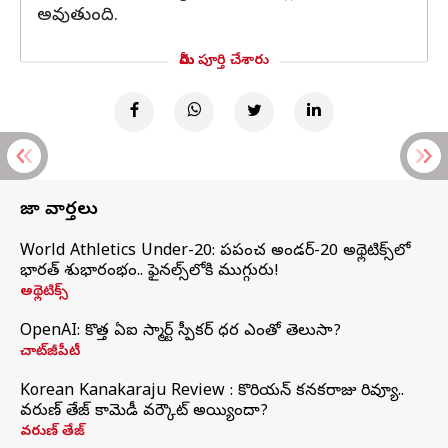
అవుతుంది.
మీరు పూర్తి చేశారు
తాజా వార్తలు
World Athletics Under-20: ప్రపంచ అండర్-20 అథ్లెటిక్స్‌లో
భారత్‌ శుభారంభం.. ఫైనల్స్‌లోకి ముగ్గురు!
అథ్లెటిక్స్
OpenAI: కొత్త ఏఐ స్మార్ట్ స్పీకర్ ధర ఎంతో తెలుసా?
చాట్‌జీపీటీ
Korean Kanakaraju Review : కొరియన్ కనకరాజు రివ్యూ..
వరుణ్ తేజ్ కామెడీ వర్కౌట్ అయ్యిందా?
వరుణ్ తేజ్