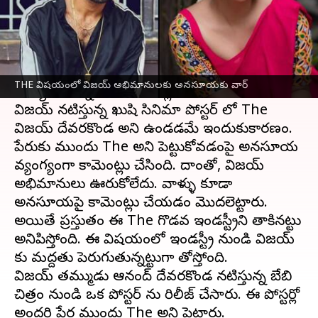
వ్రాసిన వారు
May 09, 2023
04:08 pm
Sriram Pranateja
ఈ వార్తాకథనం ఏంటి
యాంకర్ అనసూయకు,
విజయ్ దేవరకొండ
అభిమనులకు
THE విషయంలో విజయ్ అభిమానులకు అనసూయకు వార్
మధ్య ఇంటర్నెట్ లో కామెంట్ల వార్ జరుగుతోంది.
విజయ్ నటిస్తున్న ఖుషి సినిమా పోస్టర్ లో The
విజయ్ దేవరకొండ అని ఉండడమే ఇందుకుకారణం.
పేరుకు ముందు The అని పెట్టుకోవడంపై అనసూయ
వ్యంగ్యంగా కామెంట్లు చేసింది. దాంతో, విజయ్
అభిమానులు ఊరుకోలేదు. వాళ్ళు కూడా
అనసూయపై కామెంట్లు చేయడం మొదలెట్టారు.
అయితే ప్రస్తుతం ఈ The గొడవ ఇండస్ట్రీని తాకినట్టు
అనిపిస్తోంది. ఈ విషయంలో ఇండస్ట్రీ నుండి విజయ్
కు మద్దతు పెరుగుతున్నట్టుగా తోస్తోంది.
విజయ్ తమ్ముడు ఆనంద్ దేవరకొండ నటిస్తున్న బేబి
చిత్రం నుండి ఒక పోస్టర్ ను రిలీజ్ చేసారు. ఈ పోస్టర్లో