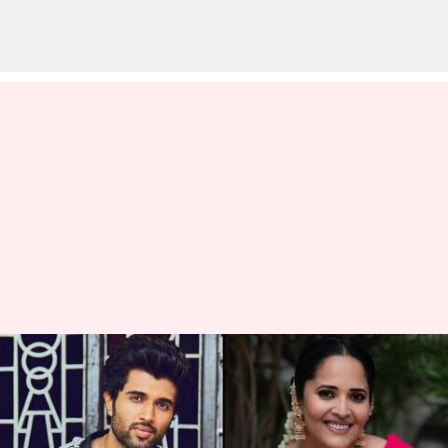
వైరల్ అవుతున్న THE కౌంటర్లు:
అనసూయ కోసమే అంటున్న
నెటిజన్లు