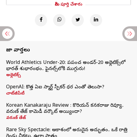
మీరు పూర్తి చేశారు
తాజా వార్తలు
World Athletics Under-20: ప్రపంచ అండర్-20 అథ్లెటిక్స్‌లో
భారత్‌ శుభారంభం.. ఫైనల్స్‌లోకి ముగ్గురు!
అథ్లెటిక్స్
OpenAI: కొత్త ఏఐ స్మార్ట్ స్పీకర్ ధర ఎంతో తెలుసా?
చాట్‌జీపీటీ
Korean Kanakaraju Review : కొరియన్ కనకరాజు రివ్యూ..
వరుణ్ తేజ్ కామెడీ వర్కౌట్ అయ్యిందా?
వరుణ్ తేజ్
Rare Sky Spectacle: ఆకాశంలో అరుదైన అద్భుతం.. ఒకే రాత్రి
రెండు చీకట్లు, ఉల్కాపాతం