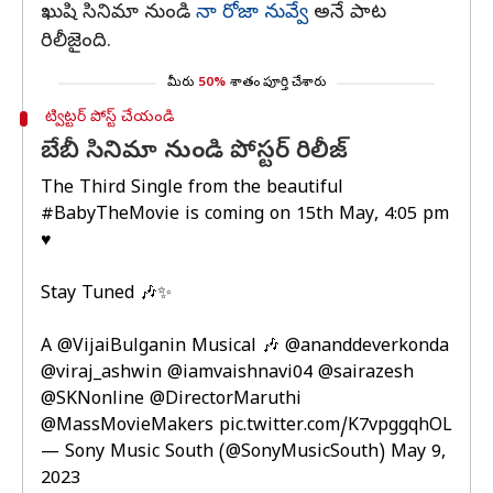
ఖుషి సినిమా నుండి
నా రోజా నువ్వే
అనే పాట
రిలీజైంది.
మీరు
50%
శాతం పూర్తి చేశారు
ట్విట్టర్ పోస్ట్ చేయండి
బేబీ సినిమా నుండి పోస్టర్ రిలీజ్
The Third Single from the beautiful
#BabyTheMovie
is coming on 15th May, 4:05 pm
♥️
Stay Tuned 🎶✨
A
@VijaiBulganin
Musical 🎶
@ananddeverkonda
@viraj_ashwin
@iamvaishnavi04
@sairazesh
@SKNonline
@DirectorMaruthi
@MassMovieMakers
pic.twitter.com/K7vpggqhOL
— Sony Music South (@SonyMusicSouth)
May 9,
2023