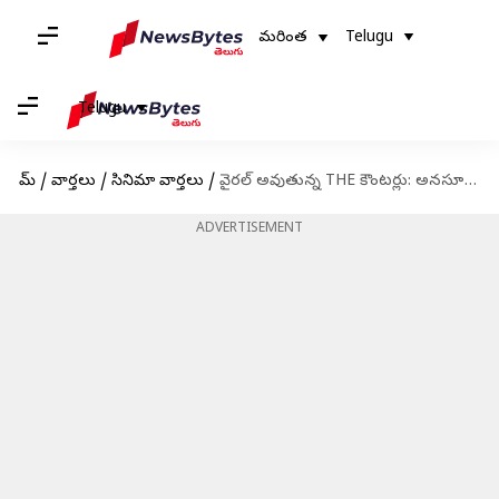
మరింత
Telugu
Telugu
హోమ్
/
వార్తలు
/
సినిమా వార్తలు
/
వైరల్ అవుతున్న THE కౌంటర్లు: అనసూయ కోసమే అంటున్న నెటిజన్లు
ADVERTISEMENT