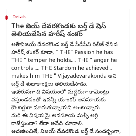
Details
The విజయ్ దేవరకొండకు బర్త్ డే విషెస్
తెలియజేసిన హరీష్ శంకర్
అలాగే విజయ్ దేవరకొండ బర్త్ డే సీడీపీని రిలీజ్ చేసిన
హరీష్ శంకర్ కూడా, " THE" Passion he has
THE " temper he holds.... THE " anger he
controls .... THE Stardom he achieved...
makes him THE " Vijayadevarakonda అని
బర్త్ డే శుభాకాంక్షలు తెలియజేసాడు.
ఇలా వరుసగా ది విషయంలో మద్దరుగా కామెంట్లు
వస్తుండడంతో ఇవన్నీ యాంకర్ అనసూయకు
కౌంటర్లుగా మారుతున్నాయని అంటున్నారు.
మరి ఈ విషయమై అనసూయ మళ్ళీ అగ్గి
రాజేస్తుందా? లేదా అనేది చూడాలి.
అదలా ఉంచితే, విజయ్ దేవరకొండ బర్త్ డే సందర్భంగా,