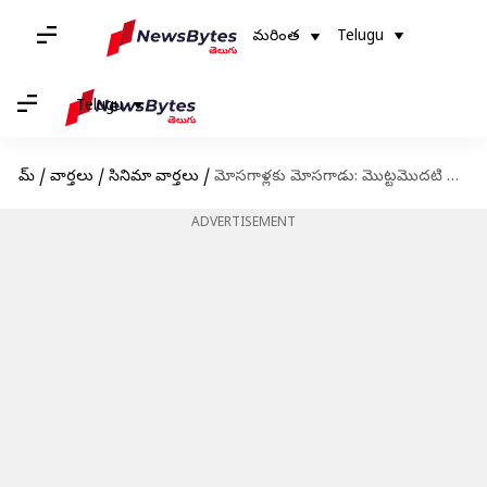
మరింత
Telugu
Telugu
హోమ్
/
వార్తలు
/
సినిమా వార్తలు
/
మోసగాళ్లకు మోసగాడు: మొట్టమొదటి పాన్ వరల్డ్ సినిమా గురించి తెలుసుకోవాల్సిన ఆసక్తికర విషయాలు
ADVERTISEMENT