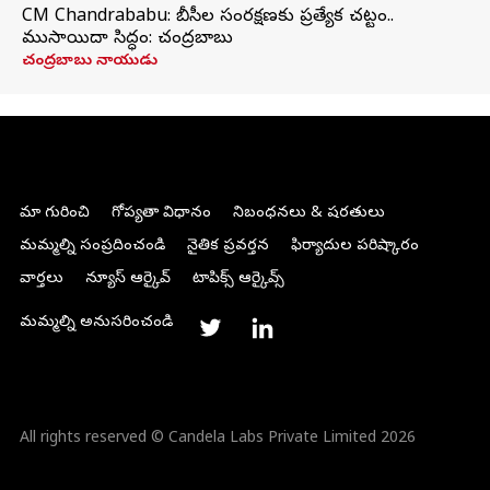
CM Chandrababu: బీసీల సంరక్షణకు ప్రత్యేక చట్టం..
ముసాయిదా సిద్ధం: చంద్రబాబు
చంద్రబాబు నాయుడు
మా గురించి
గోప్యతా విధానం
నిబంధనలు & షరతులు
మమ్మల్ని సంప్రదించండి
నైతిక ప్రవర్తన
ఫిర్యాదుల పరిష్కారం
వార్తలు
న్యూస్ ఆర్కైవ్
టాపిక్స్ ఆర్కైవ్స్
మమ్మల్ని అనుసరించండి
All rights reserved © Candela Labs Private Limited 2026