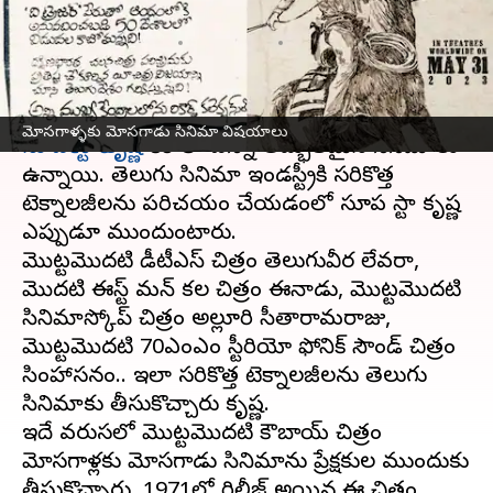
విషయాలు
వ్రాసిన వారు
May 28, 2023
11:54 am
Sriram Pranateja
ఈ వార్తాకథనం ఏంటి
మోసగాళ్ళకు మోసగాడు సినిమా విషయాలు
సూపర్ స్టార్ కృష్ణ
కెరీర్ లో ఎన్నో అద్భుతమైన సినిమాలు
ఉన్నాయి. తెలుగు సినిమా ఇండస్ట్రీకి సరికొత్త
టెక్నాలజీలను పరిచయం చేయడంలో సూపర్ స్టార్ కృష్ణ
ఎప్పుడూ ముందుంటారు.
మొట్టమొదటి డీటీఎస్ చిత్రం తెలుగువీర లేవరా,
మొదటి ఈస్ట్ మన్ కలర్ చిత్రం ఈనాడు, మొట్టమొదటి
సినిమాస్కోప్ చిత్రం అల్లూరి సీతారామరాజు,
మొట్టమొదటి 70ఎంఎం స్టీరియో ఫోనిక్ సౌండ్ చిత్రం
సింహాసనం.. ఇలా సరికొత్త టెక్నాలజీలను తెలుగు
సినిమాకు తీసుకొచ్చారు కృష్ణ.
ఇదే వరుసలో మొట్టమొదటి కౌబాయ్ చిత్రం
మోసగాళ్లకు మోసగాడు సినిమాను ప్రేక్షకుల ముందుకు
తీసుకొచ్చారు. 1971లో రిలీజ్ అయిన ఈ చిత్రం