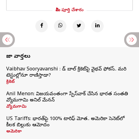
మీరు పూర్తి చేశారు
తాజా వార్తలు
Vaibhav Sooryavanshi : రెడ్ బాల్ క్రికెట్‌పై వైభవ్ ఫోకస్.. మరి
టెస్టుల్లోనూ రాణిస్తాడా?
క్రికెట్
Anil Menon: విజయవంతంగా స్పేస్‌వాక్‌ చేసిన భారత సంతతి
వ్యోమగామి అనిల్‌ మేనన్
వ్యోమగామి
US Tariffs: భారత్‌పై 100% టారిఫ్‌ మోత.. అమెరికా సెనెట్‌లో
కీలక బిల్లుకు ఆమోదం
అమెరికా