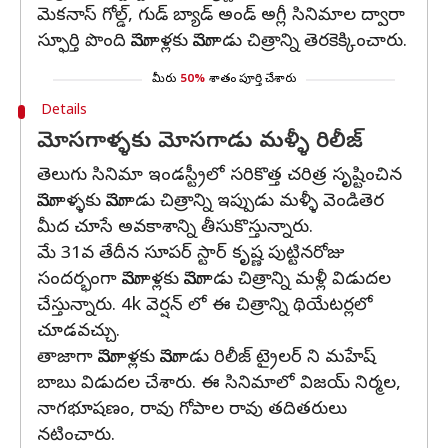
మెకనాస్ గోల్డ్, గుడ్ బ్యాడ్ అండ్ అగ్లీ సినిమాల ద్వారా
స్ఫూర్తి పొంది మోసగాళ్లకు మోసగాడు చిత్రాన్ని తెరకెక్కించారు.
మీరు
50%
శాతం పూర్తి చేశారు
Details
మోసగాళ్ళకు మోసగాడు మళ్ళీ రిలీజ్
తెలుగు సినిమా ఇండస్ట్రీలో సరికొత్త చరిత్ర సృష్టించిన
మోసగాళ్ళకు మోసగాడు చిత్రాన్ని ఇప్పుడు మళ్ళీ వెండితెర
మీద చూసే అవకాశాన్ని తీసుకొస్తున్నారు.
మే 31వ తేదీన సూపర్ స్టార్ కృష్ణ పుట్టినరోజు
సందర్భంగా మోసగాళ్లకు మోసగాడు చిత్రాన్ని మళ్లీ విడుదల
చేస్తున్నారు. 4k వెర్షన్ లో ఈ చిత్రాన్ని థియేటర్లలో
చూడవచ్చు.
తాజాగా మోసగాళ్లకు మోసగాడు రిలీజ్ ట్రైలర్ ని మహేష్
బాబు విడుదల చేశారు. ఈ సినిమాలో విజయ్ నిర్మల,
నాగభూషణం, రావు గోపాల రావు తదితరులు
నటించారు.