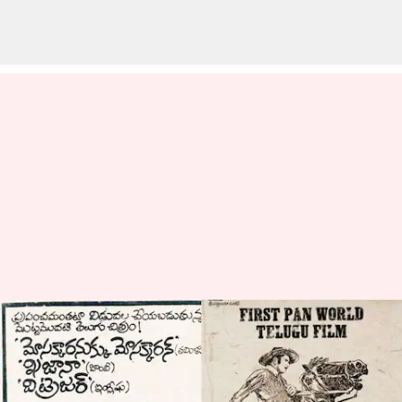
మోసగాళ్లకు మోసగాడు: మొట్టమొదటి పాన్
వరల్డ్ సినిమా గురించి
తెలుసుకోవాల్సిన ఆసక్తికర