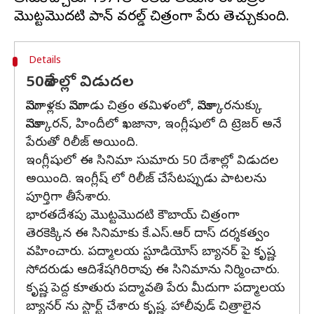
Details
50దేశాల్లో విడుదల
మోసగాళ్లకు మోసగాడు చిత్రం తమిళంలో, మోసక్కారనుక్కు
మోసక్కారన్, హిందీలో ఖజానా, ఇంగ్లీషులో ది ట్రెజర్ అనే
పేరుతో రిలీజ్ అయింది.
ఇంగ్లీషులో ఈ సినిమా సుమారు 50 దేశాల్లో విడుదల
అయింది. ఇంగ్లీష్ లో రిలీజ్ చేసేటప్పుడు పాటలను
పూర్తిగా తీసేశారు.
భారతదేశపు మొట్టమొదటి కౌబాయ్ చిత్రంగా
తెరకెక్కిన ఈ సినిమాకు కే.ఎస్.ఆర్ దాస్ దర్శకత్వం
వహించారు. పద్మాలయ స్టూడియోస్ బ్యానర్ పై కృష్ణ
సోదరుడు ఆదిశేషగిరిరావు ఈ సినిమాను నిర్మించారు.
కృష్ణ పెద్ద కూతురు పద్మావతి పేరు మీదుగా పద్మాలయ
బ్యానర్ ను స్టార్ట్ చేశారు కృష్ణ. హాలీవుడ్ చిత్రాలైన