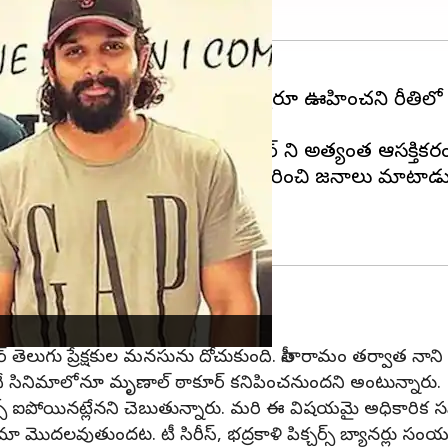
ు. పుష్ప 2 సినిమాను ప్రేక్షకులు ఎవ్వరూ ఊహించని రీతిలో
ం అర్థమైఫొయింది. 3నిమిషాల టీజర్ ని అత్యంత ఆసక్తికరంగా త
డు సుకుమార్. ఐతే పుష్ప 2 టీజర్ గురించి జనాలు మాట్లాడు
 తెలుగు ప్రేక్షకుల మనసును దోచుకుంది. సీతారామం తర్వాత నాని 
పొందే సినిమాలోనూ మృణాల్ ఠాకూర్ కనిపించనుందని అంటున్నారు.
్స్ ఐపోయినట్లేనని చెబుతున్నారు. మరి ఈ విషయమై అధికారిక సమ
ిమా మొదలవుతుందట. టీ సిరీస్, భద్రకాళి పిక్చర్స్ బ్యానర్లు సంయుక్