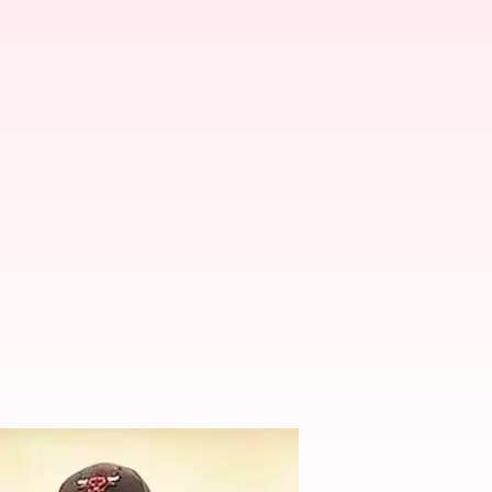
మాలో ఛాన్స్?