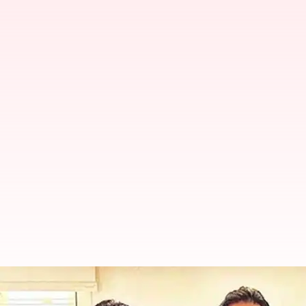
నాని 30 హీరోయిన్ కు అల్లు అర్జున్ సిని