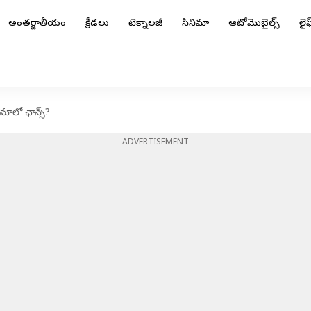
అంతర్జాతీయం
క్రీడలు
టెక్నాలజీ
సినిమా
ఆటోమొబైల్స్
లైఫ్
ిమాలో ఛాన్స్?
ADVERTISEMENT