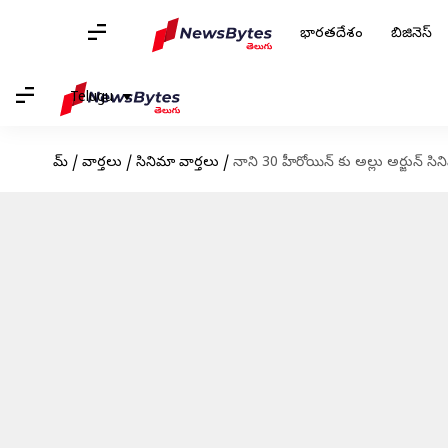
భారతదేశం
బిజినెస్
Telugu
హోమ్
/
వార్తలు
/
సినిమా వార్తలు
/
నాని 30 హీరోయిన్ కు అల్లు అర్జున్ సిన