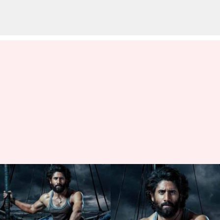
Thandel: భారీ ధరకు తండేల్ ఓటిటి
హక్కులను సొంతం చేసుకున్న
నెట్‌ఫ్లిక్స్ .. ఎంతంటే..?