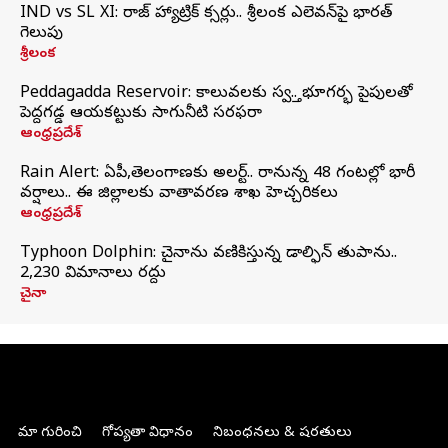
IND vs SL XI: సిరాజ్‌ హ్యాట్రిక్‌ సిక్సర్లు.. శ్రీలంక ఎలెవన్‌పై భారత్‌
గెలుపు
శ్రీలంక
Peddagadda Reservoir: కాలువలకు స్వస్తి.. భూగర్భ పైపులతో
పెద్దగడ్డ ఆయకట్టుకు సాగునీటి సరఫరా
ఆంధ్రప్రదేశ్
Rain Alert: ఏపీ,తెలంగాణకు అలర్ట్.. రానున్న 48 గంటల్లో భారీ
వర్షాలు.. ఈ జిల్లాలకు వాతావరణ శాఖ హెచ్చరికలు
ఆంధ్రప్రదేశ్
Typhoon Dolphin: చైనాను వణికిస్తున్న డాల్ఫిన్‌ తుపాను..
2,230 విమానాలు రద్దు
చైనా
మా గురించి
గోప్యతా విధానం
నిబంధనలు & షరతులు