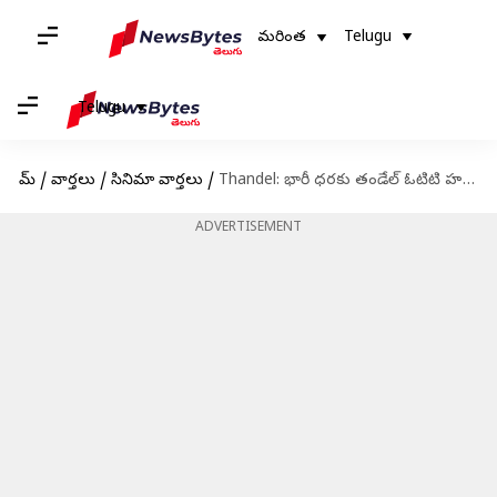
మరింత
Telugu
Telugu
హోమ్
/
వార్తలు
/
సినిమా వార్తలు
/
Thandel: భారీ ధరకు తండేల్ ఓటిటి హక్కులను సొంతం చేసుకున్న నెట్‌ఫ్లిక్స్ .. ఎంతంటే..?
ADVERTISEMENT