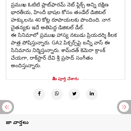
ప్రముఖ ఓటిటి ప్లాట్‌ఫారమ్ నెట్ ఫ్లిక్స్ అన్ని దక్షిణ
భారతీయ, హిందీ భాషల కోసం తండేల్ డిజిటల్
హక్కులను 40 కోట్ల రూపాయలకు పొందింది. నాగ
చైతన్యకు ఇదే అతిపెద్ద డిజిటల్ డీల్.
ఈ సినిమాలో ప్రముఖ హాస్య నటుడు ప్రియదర్శి కీలక
పాత్ర పోషిస్తున్నారు. GA2 పిక్చర్స్‌పై బన్నీ వాస్ ఈ
సినిమాను నిర్మిస్తున్నారు. శామ్‌దత్ కెమెరా క్రాంక్
చేయగా, రాక్‌స్టార్ దేవి శ్రీ ప్రసాద్ సంగీతం
అందిస్తున్నారు.
మీరు పూర్తి చేశారు
తాజా వార్తలు