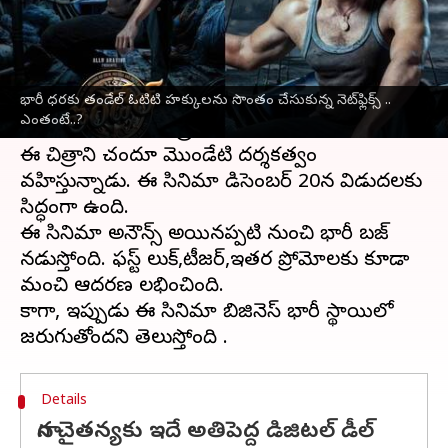
వ్రాసిన వారు
Apr 29, 2024
12:37 pm
Sirish Praharaju
ఈ వార్తాకథనం ఏంటి
భారీ ధరకు తండేల్ ఓటిటి హక్కులను సొంతం చేసుకున్న నెట్‌ఫ్లిక్స్ ..
అక్కినేని అందగాడు
నాగ చైతన్య
,
సాయి పల్లవి
ఎంతంటే..?
జంటగా నటించిన చిత్రం తండేల్ .
ఈ చిత్రానికి చందూ మొండేటి దర్శకత్వం
వహిస్తున్నాడు. ఈ సినిమా డిసెంబర్ 20న విడుదలకు
సిద్ధంగా ఉంది.
ఈ సినిమా అనౌన్స్ అయినప్పటి నుంచి భారీ బజ్
నడుస్తోంది. ఫస్ట్ లుక్,టీజర్,ఇతర ప్రోమోలకు కూడా
మంచి ఆదరణ లభించింది.
కాగా, ఇప్పుడు ఈ సినిమా బిజినెస్ భారీ స్థాయిలో
Details
నాగ చైతన్యకు ఇదే అతిపెద్ద డిజిటల్ డీల్