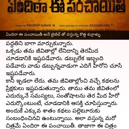
ఈ వార్తాకథనం ఏంటి
ఇప్పుడు
సినిమా ఇండస్ట్రీ
లో ట్రెండ్ మొత్తం
మారిపోయింది. ఇంతకుముందులా ఫార్ములా కథలు
ఏందిరా ఈ పంచాయితీ అనే టైటిల్ తో వస్తున్న కొత్త కుర్రాళ్ళు
పనిచేయడం లేదు. జనాలు కూడా సినిమా చూసే
పద్దతిని బాగా మార్చుకున్నారు.
ఒకప్పుడు తమ జీవితాల్లో లేనిదాన్ని తెరమీద
చూడడానికి ఇష్టపడేవారు. డబ్బులేక ఇబ్బంది
పడేవారు వాడు డబ్బున్నవాడుగా ఎదిగే హీరోని చూసే
ఇష్టపడేవారు.
కానీ ఇప్పుడలా లేదు. తమ జీవితాల్లోంచి వచ్చే కథలను
ప్రేక్షకులు ఇష్టపడుతున్నారు. తాము తమ జీవితంలో
ఎదుర్కునే సమస్యలు, సంతోషాలను తెర మీద హీరో
ఎదుర్కొంటుంటే, చూడడానికి ఆసక్తి చూపిస్తున్నారు.
అందుకే ఎక్కువ శాతం కథలు పల్లెటూరుకు
సంబంధించినవి ఉంటున్నాయి. అలా వస్తున్న మరో
చిత్రమే ఏందిరా ఈ పంచాయితీ. తాజాగా ఈ చిత్రం