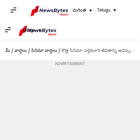
మరింత
Telugu
Telugu
హోమ్
/
వార్తలు
/
సినిమా వార్తలు
/
కొత్త సినిమా: పల్లెటూరి జీవితాన్ని ఆవిష్కరించే ఏందిరా ఈ పంచాయితీ
ADVERTISEMENT