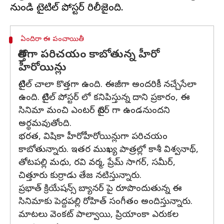
ఏందిరా ఈ పంచాయితీ
కొత్తగా పరిచయం కాబోతున్న హీరో
హీరోయిన్లు
టైటిల్ చాలా కొత్తగా ఉంది. ఈజీగా అందరికీ నచ్చేసేలా
ఉంది. టైటిల్ పోస్టర్ లో కనిపిస్తున్న దాని ప్రకారం, ఈ
సినిమా మంచి ఎంటర్ టైనర్ గా ఉండనుందని
అర్థమవుతోంది.
భరత, విషికా హీరోహీరోయిన్లుగా పరిచయం
కాబోతున్నారు. ఇతర ముఖ్య పాత్రల్లో కాశీ విశ్వనాథ్,
తోటపల్లి మధు, రవి వర్మ, ప్రేమ్ సాగర్, సమీర్,
చిత్తూరు కుర్రాడు తేజ నటిస్తున్నారు.
ప్రభాత్ క్రియేషన్స్ బ్యానర్ పై రూపొందుతున్న ఈ
సినిమాకు పెద్దపల్లి రోహిత్ సంగీతం అందిస్తున్నారు.
మాటలు వెంకట్ పాల్వాయి, ప్రియాంకా ఎరుకల