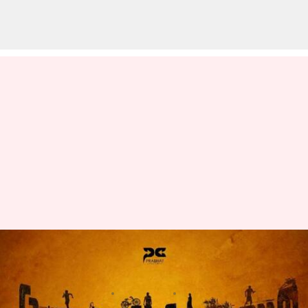
కొత్త సినిమా: పల్లెటూరి జీవితాన్ని
ఆవిష్కరించే ఏందిరా ఈ పంచాయితీ
వ్రాసిన వారు
Mar 24, 2023
02:51 pm
Sriram Pranateja