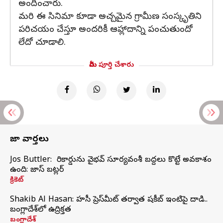
అందించారు.
మరి ఈ సినిమా కూడా అచ్చమైన గ్రామీణ సంస్కృతిని
పరిచయం చేస్తూ అందరికీ ఆహ్లాదాన్ని పంచుతుందో
లేదో చూడాలి.
మీరు పూర్తి చేశారు
తాజా వార్తలు
Jos Buttler: నా రికార్డును వైభవ్ సూర్యవంశీ బద్దలు కొట్టే అవకాశం
ఉంది: జాస్ బట్లర్
క్రికెట్
Shakib Al Hasan: హసీనా ప్రెస్‌మీట్‌ తర్వాత షకీబ్‌ ఇంటిపై దాడి..
బంగ్లాదేశ్‌లో ఉద్రిక్తత
బంగ్లాదేశ్