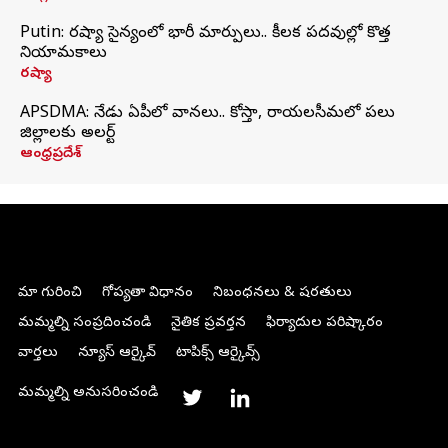
Putin: రష్యా సైన్యంలో భారీ మార్పులు.. కీలక పదవుల్లో కొత్త
నియామకాలు
రష్యా
APSDMA: నేడు ఏపీలో వానలు.. కోస్తా, రాయలసీమలో పలు
జిల్లాలకు అలర్ట్
ఆంధ్రప్రదేశ్
మా గురించి
గోప్యతా విధానం
నిబంధనలు & షరతులు
మమ్మల్ని సంప్రదించండి
నైతిక ప్రవర్తన
ఫిర్యాదుల పరిష్కారం
వార్తలు
న్యూస్ ఆర్కైవ్
టాపిక్స్ ఆర్కైవ్స్
మమ్మల్ని అనుసరించండి