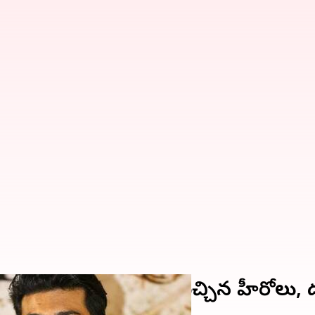
ిమాలను లైన్లోకి తీసుకువచ్చిన హీరోలు, 