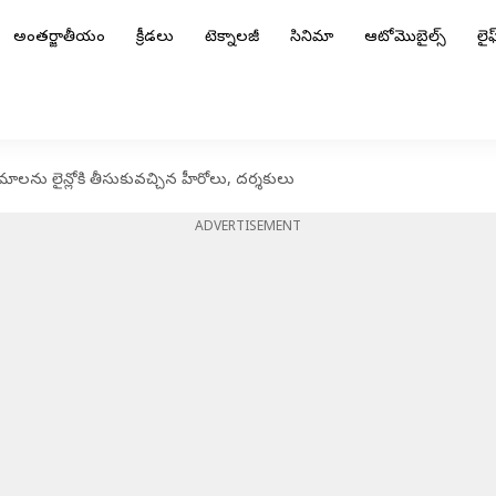
అంతర్జాతీయం
క్రీడలు
టెక్నాలజీ
సినిమా
ఆటోమొబైల్స్
లైఫ్
ిమాలను లైన్లోకి తీసుకువచ్చిన హీరోలు, దర్శకులు
ADVERTISEMENT