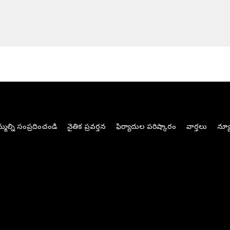
మల్ని సంప్రదించండి
నైతిక ప్రవర్తన
ఫిర్యాదుల పరిష్కారం
వార్తలు
న్యూ