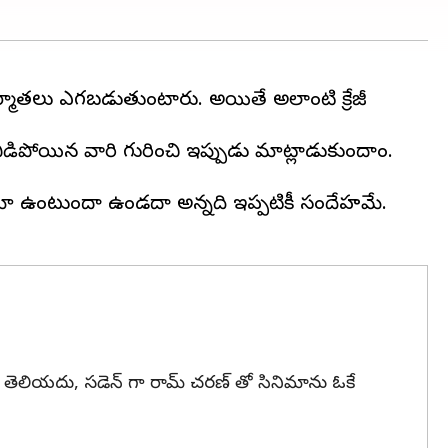
 నిర్మాతలు ఎగబడుతుంటారు. అయితే అలాంటి క్రేజీ
సినిమా ఉంటుందా ఉండదా అన్నది ఇప్పటికీ సందేహమే.
ో తెలియదు, సడెన్ గా రామ్ చరణ్ తో సినిమాను ఓకే