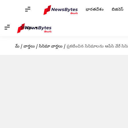
భారతదేశం
బిజినెస్
Telugu
హోమ్
/
వార్తలు
/
సినిమా వార్తలు
/
ప్రకటించిన సినిమాలను ఆపేసి వేరే సిన