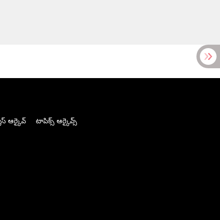
స్ ఆర్కైవ్
టాపిక్స్ ఆర్కైవ్స్