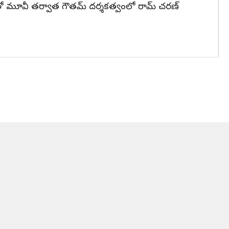
కర్ తో మూవీ తర్వాత గౌతమ్ దర్శకత్వంలో రామ్ చరణ్