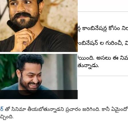
 ఉంటుంది. హీరోలు, దర్శకులు, హీరోయిన్ల కాంబినేషన్ల కోసం
కమైన నీరసం వచ్చేస్తుంది.
 రూపొందాల్సిన మూవీ, అడ్రెస్ లేకుండా పోయింది. అసలు ఈ 
బినేషన్లు
ఆర్
తో సినిమా తీయబోతున్నాడని ప్రచారం జరిగింది. కానీ ఏమైంద
చింది.