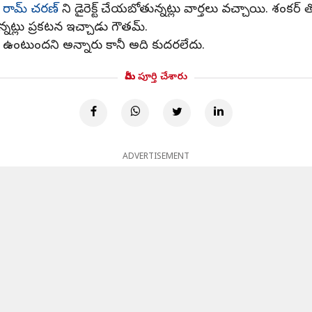
,
రామ్ చరణ్
ని డైరెక్ట్ చేయబోతున్నట్లు వార్తలు వచ్చాయి. శం
న్నట్లు ప్రకటన ఇచ్చాడు గౌతమ్.
 ఉంటుందని అన్నారు కానీ అది కుదరలేదు.
మీరు పూర్తి చేశారు
ADVERTISEMENT