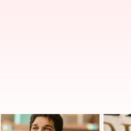
ప్రకటించిన సినిమాలను ఆపేసి వేరే సిన