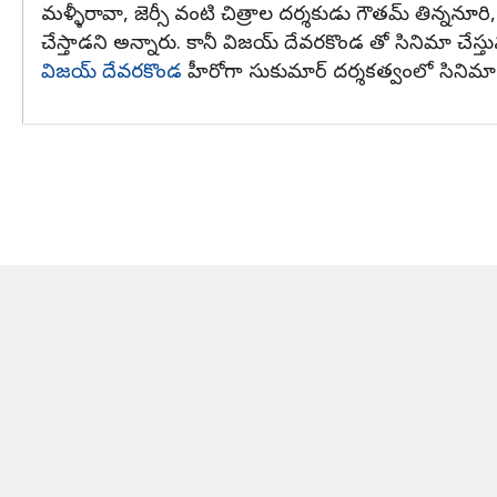
మళ్ళీరావా, జెర్సీ వంటి చిత్రాల దర్శకుడు గౌతమ్ తిన్ననూరి
చేస్తాడని అన్నారు. కానీ విజయ్ దేవరకొండ తో సినిమా చేస్తు
విజయ్ దేవరకొండ
హీరోగా సుకుమార్ దర్శకత్వంలో సినిమా