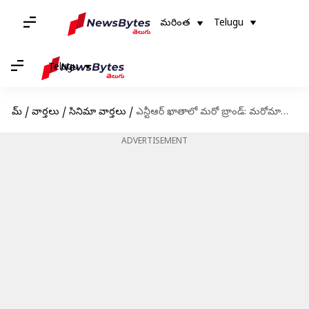
మరింత
Telugu
Telugu
హోమ్
/
వార్తలు
/
సినిమా వార్తలు
/
ఎన్టీఆర్ ఖాతాలో మరో బ్రాండ్: మరోమారు అంబాసిడర్ గా తీసుకున్న సంస్థ
ADVERTISEMENT