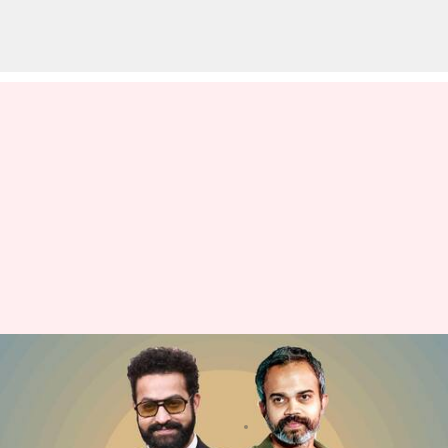
NTR31: ప్రశాంత్ నీల్‌,ఎన్టీఆర్
చిత్రంపై మేకర్స్ ప్రకటన
వ్రాసిన వారు
Oct 05, 2023
06:22 pm
Sirish Praharaju