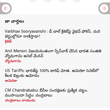
తాజా వార్తలు
Vaibhav Sooryavanshi : రెడ్ బాల్ క్రికెట్‌పై వైభవ్ ఫోకస్.. మరి
టెస్టుల్లోనూ రాణిస్తాడా?
క్రికెట్
Anil Menon: విజయవంతంగా స్పేస్‌వాక్‌ చేసిన భారత సంతతి
వ్యోమగామి అనిల్‌ మేనన్
వ్యోమగామి
US Tariffs: భారత్‌పై 100% టారిఫ్‌ మోత.. అమెరికా సెనెట్‌లో
కీలక బిల్లుకు ఆమోదం
అమెరికా
CM Chandrababu: బీసీల సంరక్షణకు ప్రత్యేక చట్టం..
ముసాయిదా సిద్ధం: చంద్రబాబు
చంద్రబాబు నాయుడు