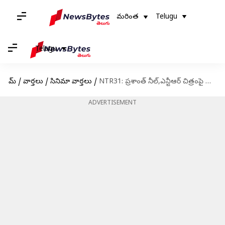
మరింత
Telugu
Telugu
హోమ్
/
వార్తలు
/
సినిమా వార్తలు
/
NTR31: ప్రశాంత్ నీల్‌,ఎన్టీఆర్ చిత్రంపై మేకర్స్ ప్రకటన
ADVERTISEMENT