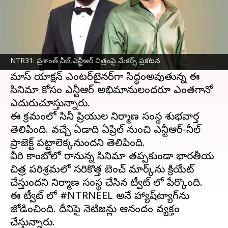
ఈ వార్తాకథనం ఏంటి
మైత్రి మూవీ మేకర్స్‌ పతాకంపై
జూనియర్ ఎన్టీఆర్‌
, KGF
దర్శకుడు ప్రశాంత్‌ నీల్‌ కాంబినేషన్‌లో అధికారికంగా
NTR31: ప్రశాంత్ నీల్‌,ఎన్టీఆర్ చిత్రంపై మేకర్స్ ప్రకటన
ఓ ప్రాజెక్ట్‌ ఓకే అయిన విషయం తెలిసిందే.
మాస్‌ యాక్షన్‌ ఎంటర్‌టైనర్‌గా సిద్ధంఅవుతున్న ఈ
సినిమా కోసం ఎన్టీఆర్‌ అభిమానులందరూ ఎంతగానో
ఎదురుచూస్తున్నారు.
ఈ క్రమంలో సినీ ప్రియుల నిర్మాణ సంస్థ శుభవార్త
తెలిపింది. వచ్చే ఏడాది ఏప్రిల్‌ నుంచి ఎన్టీఆర్‌-నీల్‌
ప్రాజెక్ట్‌ పట్టాలెక్కనుందని తెలిపింది.
వీరి కాంబోలో రానున్న సినిమా తప్పకుండా భారతీయ
చిత్ర పరిశ్రమలో సరికొత్త బెంచ్‌ మార్క్‌ను క్రియేట్‌
చేస్తుందని నిర్మాణ సంస్థ చేసిన ట్వీట్ లో పేర్కొంది.
ఈ ట్వీట్ లో #NTRNEEL అనే హ్యాష్‌ట్యాగ్‌ను
జోడించింది. దీనిపై నెటిజన్లు ఆనందం వ్యక్తం