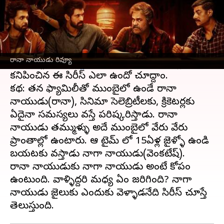
ఈ వార్తాకథనం ఏంటి
అమెరికన్ సిరీస్ రే డోనోవన్ కి రీమేక్ గా వచ్చిన రానా
నాయుడు సిరీస్, నెట్ ఫ్లిక్స్ లో స్ట్రీమింగ్ అవుతోంది.
రానా నాయుడు రివ్యూ
రానా దగ్గుబాటి,
విక్టరీ వెంకటేష్
ప్రధాన పాత్రల్లో
కనిపించిన ఈ సిరీస్ ఎలా ఉందో చూద్దాం.
కథ: తన ఫ్యామిలీతో ముంబైలో ఉండే రానా
నాయుడు(రానా), సినిమా సెలెబ్రిటీలకు, క్రికెటర్లకు
ఏదైనా సమస్యలు వస్తే పరిష్కరిస్తాడు. రానా
నాయుడు తమ్ముళ్ళు అదే ముంబైలో వేరు వేరు
ప్రాంతాల్లో ఉంటారు. ఆ టైమ్ లో 15ఏళ్ల జైళ్ళో ఉండి
బయటకు వస్తాడు నాగా నాయుడు(వెంకటేష్).
రానా నాయుడుకు నాగా నాయుడు అంటే కోపం
ఉంటుంది. వాళ్ళిద్దరి మధ్య ఏం జరిగింది? నాగా
నాయుడు జైలుకు ఎందుకు వెళ్ళాడనేది సిరీస్ చూస్తే