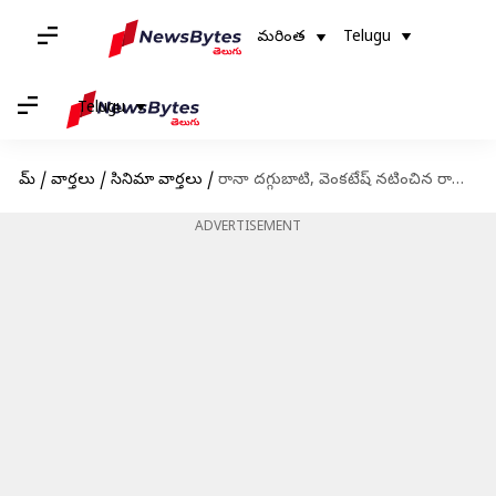
మరింత
Telugu
Telugu
హోమ్
/
వార్తలు
/
సినిమా వార్తలు
/
రానా దగ్గుబాటి, వెంకటేష్ నటించిన రానా నాయుడు రివ్యూ
ADVERTISEMENT