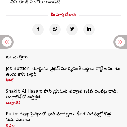
సిరీస్ రేంజ్ మరోలా ఉండేది.
మీరు పూర్తి చేశారు
తాజా వార్తలు
Jos Buttler: నా రికార్డును వైభవ్ సూర్యవంశీ బద్దలు కొట్టే అవకాశం
ఉంది: జాస్ బట్లర్
క్రికెట్
Shakib Al Hasan: హసీనా ప్రెస్‌మీట్‌ తర్వాత షకీబ్‌ ఇంటిపై దాడి..
బంగ్లాదేశ్‌లో ఉద్రిక్తత
బంగ్లాదేశ్
Putin: రష్యా సైన్యంలో భారీ మార్పులు.. కీలక పదవుల్లో కొత్త
నియామకాలు
రష్యా