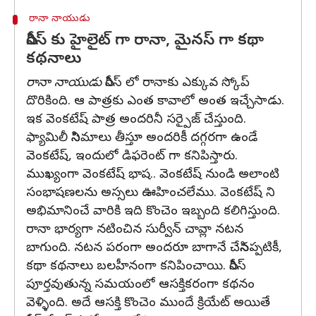
రానా నాయుడు
సిరీస్ కు హైలైట్ గా రానా, మైనస్ గా కథా
కథనాలు
రానా నాయుడు
సిరీస్ లో రానాకు ఎక్కువ స్కోప్
దొరికింది. ఆ పాత్రకు ఎంత కావాలో అంత ఇచ్చేసాడు.
ఇక వెంకటేష్ పాత్ర అందరినీ సర్పైజ్ చేస్తుంది.
ఫ్యామిలీ సినిమాలు తీస్తూ అందరికీ దగ్గరగా ఉండే
వెంకటేష్, ఇందులో డిఫరెంట్ గా కనిపిస్తారు.
ముఖ్యంగా వెంకటేష్ భాష.. వెంకటేష్ నుండి అలాంటి
సంభాషణలను అస్సలు ఊహించలేము. వెంకటేష్ ని
అభిమానించే వారికి ఇది కొంచెం ఇబ్బంది కలిగిస్తుంది.
రానా భార్యగా నటించిన సుర్వీన్ చావ్లా నటన
బాగుంది. నటన పరంగా అందరూ బాగానే చేసినప్పటికీ,
కథా కథనాలు బలహీనంగా కనిపించాయి. సిరీస్
పూర్తవుతున్న సమయంలో ఆసక్తికరంగా కథనం
వెళ్ళింది. అదే ఆసక్తి కొంచెం ముందే క్రియేట్ అయితే