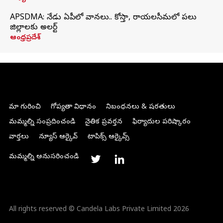
APSDMA: నేడు ఏపీలో వానలు.. కోస్తా, రాయలసీమలో పలు
జిల్లాలకు అలర్ట్
ఆంధ్రప్రదేశ్
మా గురించి
గోప్యతా విధానం
నిబంధనలు & షరతులు
మమ్మల్ని సంప్రదించండి
నైతిక ప్రవర్తన
ఫిర్యాదుల పరిష్కారం
వార్తలు
న్యూస్ ఆర్కైవ్
టాపిక్స్ ఆర్కైవ్స్
మమ్మల్ని అనుసరించండి
All rights reserved © Candela Labs Private Limited 2026