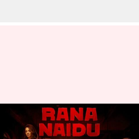
రానా దగ్గుబాటి, వెంకటేష్ నటించిన రానా
నాయుడు రివ్యూ
వ్రాసిన వారు
Mar 10, 2023
05:55 pm
Sriram Pranateja