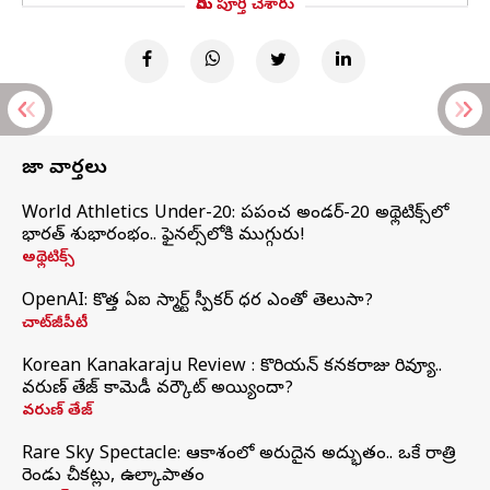
మీరు పూర్తి చేశారు
తాజా వార్తలు
World Athletics Under-20: ప్రపంచ అండర్-20 అథ్లెటిక్స్‌లో
భారత్‌ శుభారంభం.. ఫైనల్స్‌లోకి ముగ్గురు!
అథ్లెటిక్స్
OpenAI: కొత్త ఏఐ స్మార్ట్ స్పీకర్ ధర ఎంతో తెలుసా?
చాట్‌జీపీటీ
Korean Kanakaraju Review : కొరియన్ కనకరాజు రివ్యూ..
వరుణ్ తేజ్ కామెడీ వర్కౌట్ అయ్యిందా?
వరుణ్ తేజ్
Rare Sky Spectacle: ఆకాశంలో అరుదైన అద్భుతం.. ఒకే రాత్రి
రెండు చీకట్లు, ఉల్కాపాతం