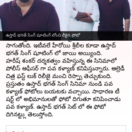
వ్రాసిన వారు
Apr 13, 2023
10:39 am
Sriram Pranateja
ఈ వార్తాకథనం ఏంటి
పవన్ కళ్యాణ్
ప్రస్తుతం ఉస్తాద్ భగత్ సింగ్ షూటింగ్
ఉస్తాద్ భగత్ సింగ్ షూటింగ్ లోంచి లీకైన ఫోటో
లో ఉన్నారు. తాజాగా మొదలైన షూటింగ్, శరవేగంగా
సాగుతోంది. ఇటీవలే హీరోయిన్ శ్రీలీల కూడా ఉస్తాద్
భగత్ సింగ్ షూటింగ్ లో జాయిన్ అయ్యింది.
హరీష్ శంకర్ దర్శకత్వం వహిస్తున్న ఈ సినిమాలో
పోలీస్ ఆఫీసర్ గా పవన్ కళ్యాణ్ కనిపిస్తున్నారు. ఆల్రెడీ
చిత్ర ఫస్ట్ లుక్ రిలీజై మంచి రెస్పాన్స్ తెచ్చుకుంది.
ప్రస్తుతం ఉస్తాద్ భగత్ సింగ్ సినిమా నుండి పవన్
కళ్యాణ్ ఫోటోలు బయటకు వచ్చాయి. సాధారణ టీ
షర్ట్ లో అభిమానులతో ఫోటో దిగుతూ కనిపించాడు
పవన్ కళ్యాణ్. ఉస్తాద్ భగత్ సెట్ లో ఈ ఫోటో