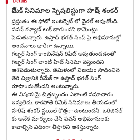
Details
రీమేక్ సినిమాల స్పెషలిస్టుగా హరీష్ శంకర్
ప్రస్తుతం ఈ ఫోటో ఇంటర్నెట్ లో వైరల్ అవుతోంది.
పవన్ కళ్యాణ్ లుక్ బాగుందని కామెంట్లు
పెడుతున్నారు. ఉస్తాద్ భగత్ సింప్ పై అభిమానుల్లో
అంచనాలు భారీగా ఉన్నాయి.
గబ్బర్ సింగ్ కాంబినేషన్ రిపీట్ అవుతుండడంతో
గబ్బర్ సింగ్ లాంటి హిట్ సినిమా వస్తుందని
ఆశపడుతున్నారు. తమిళంలో విజయం సాధించిన
తెరి చిత్రానికి రీమేక్ గా ఉస్తాద్ భగత్ సింగ్
రూపొందుతోందని అంటున్నారు.
ఈ విషయమై చిత్రబృందం ఎలాంటి సమాచారం
ఇవ్వలేదు. కాకపోతే రీమేక్ సినిమాలు తీయడంలో
హరీష్ శంకర్ స్టయిల్ కొత్తగా ఉంటుందనీ, ఒరిజినల్
కు అనేక మార్పులు చేసి పవన్ అభిమానులకు
కావాల్సిన విధంగా తీస్తారని ఆశిస్తున్నారు.