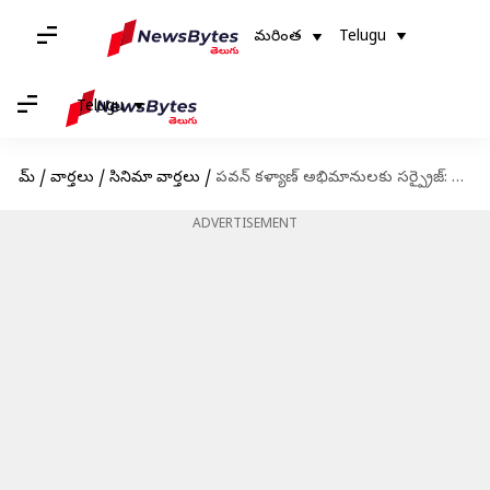
మరింత
Telugu
Telugu
హోమ్
/
వార్తలు
/
సినిమా వార్తలు
/
పవన్ కళ్యాణ్ అభిమానులకు సర్ప్రైజ్: ఉస్తాద్ భగత్ సింగ్ నుండి బయటకు వచ్చిన పవన్ కళ్యాణ్ లుక్
ADVERTISEMENT