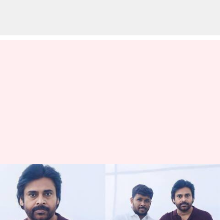
పవన్ కళ్యాణ్ అభిమానులకు
సర్ప్రైజ్: ఉస్తాద్ భగత్ సింగ్ నుండి
బయటకు వచ్చిన పవన్ కళ్యాణ్ లుక్