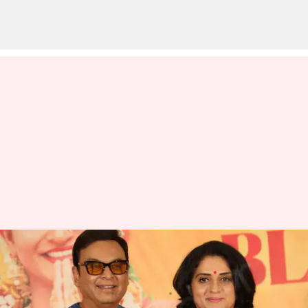
పవిత్ర పరీక్ష కోసం బళ్ళారికి వెళ్ళిన
నరేష్: నెటిజన్లు ఏమంటున్నారంటే?
వ్రాసిన వారు
Jun 02, 2023
04:21 pm
Sriram Pranateja