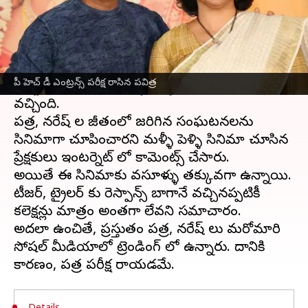
ఈ వార్తాకథనం ఏంటి
పవిత్ర, నరేష్.. ఈ రెండు పేర్లు సోషల్ మీడియాలో
తరచుగా ట్రెండింగ్ లో ఉంటున్నాయి. రీసెంట్ గా
పీ హెచ్ డీ ఎంట్రన్స్ పరీక్ష రాసిన పవిత్ర
వీరిద్దరూ నటించిన
మళ్ళీ పెళ్ళి
సినిమా, థియేటర్లలోకి
వచ్చింది.
పవిత్ర, నరేష్ ల జీవితంలో జరిగిన సంఘటనలను
సినిమాగా చూపించారని మళ్ళీ పెళ్ళి సినిమా చూసిన
ప్రేక్షకులు ఇంటర్నెట్ లో కామెంట్స్ చేసారు.
అయితే ఈ సినిమాకు వసూళ్ళు తక్కువగా ఉన్నాయి.
టీజర్, ట్రైలర్ కు రెస్పాన్స్ బాగానే వచ్చినప్పటికీ
కలెక్షన్లు మాత్రం అంతగా లేవని సమాచారం.
అదలా ఉంచితే, ప్రస్తుతం పవిత్ర, నరేష్ లు మరోమారి
సోషల్ మీడియాలో ట్రెండింగ్ లో ఉన్నారు. దానికి