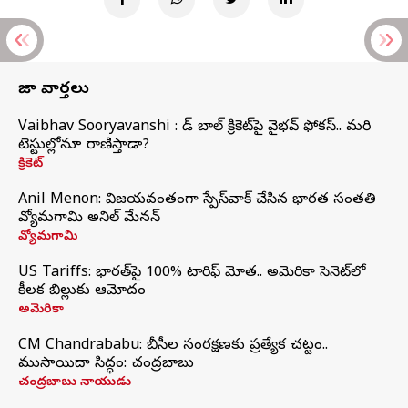
తాజా వార్తలు
Vaibhav Sooryavanshi : రెడ్ బాల్ క్రికెట్‌పై వైభవ్ ఫోకస్.. మరి
టెస్టుల్లోనూ రాణిస్తాడా?
క్రికెట్
Anil Menon: విజయవంతంగా స్పేస్‌వాక్‌ చేసిన భారత సంతతి
వ్యోమగామి అనిల్‌ మేనన్
వ్యోమగామి
US Tariffs: భారత్‌పై 100% టారిఫ్‌ మోత.. అమెరికా సెనెట్‌లో
కీలక బిల్లుకు ఆమోదం
అమెరికా
CM Chandrababu: బీసీల సంరక్షణకు ప్రత్యేక చట్టం..
ముసాయిదా సిద్ధం: చంద్రబాబు
చంద్రబాబు నాయుడు