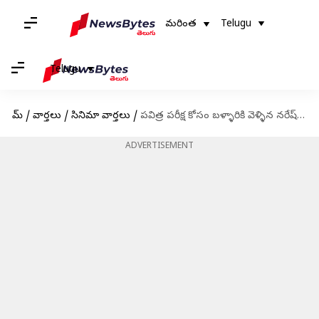
మరింత
Telugu
Telugu
హోమ్
/
వార్తలు
/
సినిమా వార్తలు
/
పవిత్ర పరీక్ష కోసం బళ్ళారికి వెళ్ళిన నరేష్: నెటిజన్లు ఏమంటున్నారంటే?
ADVERTISEMENT