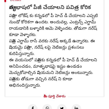
Details
మాతృభాషలో పీజీ చేయాలని పవిత్ర కోరిక
పవిత్రా లోకేష్ కు కన్నడలో పీ హెచ్ డీ చేయాలని ఎప్పటి
నుండో కోరికగా ఉందట. అందువల్ల, ఎంట్రన్స్ ఎగ్జామ్
రాయడానికి బళ్ళారికి ఆమె వెళ్ళిందట. తోడుగా నరేష్
కూడా వెళ్ళారట.
పవిత్ర ఎగ్జామ్ రాసే వరకు నరేష్ అక్కడే ఉన్నారట. ఈ
విషయమై పవిత్రా, నరేష్ లపై నెటిజన్లు ప్రశంసలు
కురిపిస్తున్నారు.
ఈ వయసులో పవిత్రకు కన్నడలో పీ హెచ్ డీ చేయాలని
అనిపించడం, మాతృభాషపై ఇష్టం ఉండడం
మెచ్చుకోవాల్సిన విషయమని నెటిజన్లు అంటున్నారు.
పవిత్రకు తోడుగా వచ్చిన నరేష్ ని కూడా
అభినందిస్తున్నారు.
మీరు పూర్తి చేశారు