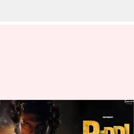
Peddi: 'పెద్ది' టీజర్‌ రెడీ.. వచ్చే వారం
అసలైన సందడి మొదలు!
వ్రాసిన వారు
Mar 14, 2026
04:21 pm
Moogati Shabari