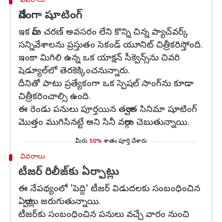
వివరాలు
వేగంగా షూటింగ్
ఇక రామ్ చరణ్ అవసరం లేని కొన్ని చిన్న ప్యాచ్‌వర్క్
సన్నివేశాలను ప్రస్తుతం సెకండ్ యూనిట్ చిత్రీకరిస్తోంది.
ఇంకా మిగిలి ఉన్న ఒక యాక్షన్ సీక్వెన్స్‌ను చివరి
షెడ్యూల్‌లో తెరకెక్కించనున్నారు.
దీనితో పాటు ప్రత్యేకంగా ఒక స్పెషల్ సాంగ్‌ను కూడా
చిత్రీకరించాల్సి ఉంది.
ఈ రెండు పనులు పూర్తయిన తర్వాత సినిమా షూటింగ్
మొత్తం ముగిసినట్టే అని సినీ వర్గాలు చెబుతున్నాయి.
మీరు
50%
శాతం పూర్తి చేశారు
వివరాలు
టీజర్ రిలీజ్‌కు ఏర్పాట్లు
ఈ నేపథ్యంలో 'పెద్ది' టీజర్ విడుదలకు సంబంధించిన
ఏర్పాట్లు జరుగుతున్నాయి.
టీజర్‌కు సంబంధించిన పనులు వచ్చే వారం నుంచి