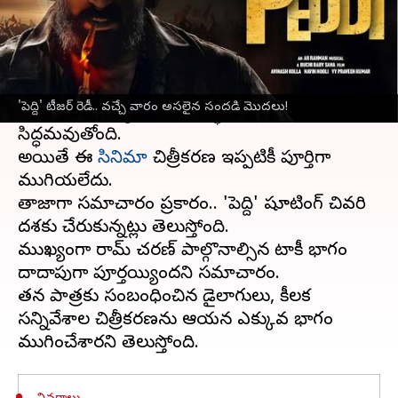
ఈ వార్తాకథనం ఏంటి
మెగా పవర్ స్టార్
రామ్ చరణ్
హీరోగా తెరకెక్కుతున్న
రగ్గడ్ యాక్షన్ స్పోర్ట్స్ డ్రామా '
పెద్ది
' సినిమా ఏప్రిల్
'పెద్ది' టీజర్‌ రెడీ.. వచ్చే వారం అసలైన సందడి మొదలు!
30న ప్రపంచవ్యాప్తంగా భారీ స్థాయిలో విడుదలకు
సిద్ధమవుతోంది.
అయితే ఈ
సినిమా
చిత్రీకరణ ఇప్పటికీ పూర్తిగా
ముగియలేదు.
తాజాగా సమాచారం ప్రకారం.. 'పెద్ది' షూటింగ్ చివరి
దశకు చేరుకున్నట్లు తెలుస్తోంది.
ముఖ్యంగా రామ్ చరణ్ పాల్గొనాల్సిన టాకీ భాగం
దాదాపుగా పూర్తయ్యిందని సమాచారం.
తన పాత్రకు సంబంధించిన డైలాగులు, కీలక
సన్నివేశాల చిత్రీకరణను ఆయన ఎక్కువ భాగం