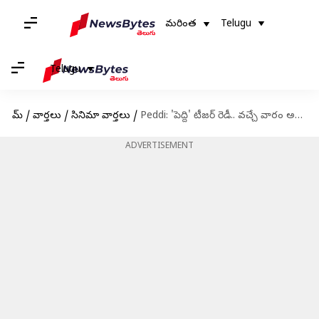
మరింత
Telugu
Telugu
హోమ్
/
వార్తలు
/
సినిమా వార్తలు
/
Peddi: 'పెద్ది' టీజర్‌ రెడీ.. వచ్చే వారం అసలైన సందడి మొదలు!
ADVERTISEMENT