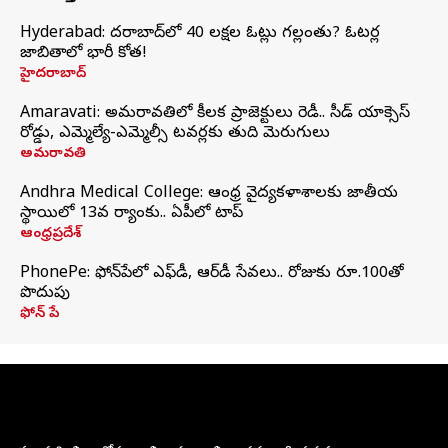
Hyderabad: హైదరాబాద్‌లో 40 లక్షల ఓట్లు గల్లంతు? ఓటర్ల
జాబితాలో భారీ కోత!
హైదరాబాద్
Amaravati: అమరావతిలో కీలక ప్రాజెక్టులు రెడీ.. సీడ్‌ యాక్సెస్‌
రోడ్డు, ఎమ్మెల్యే-ఎమ్మెల్సీ టవర్లకు తుది మెరుగులు
అమరావతి
Andhra Medical College: ఆంధ్ర వైద్యకళాశాలకు జాతీయ
స్థాయిలో 13వ ర్యాంకు.. ఏపీలో టాప్
ఆంధ్రప్రదేశ్
PhonePe: ఫోన్‌పేలో ఎఫ్‌డీ, ఆర్‌డీ సేవలు.. రోజుకు రూ.100తో
పొదుపు
ఫోన్‌ పే