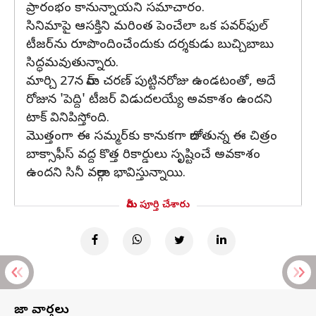
ప్రారంభం కానున్నాయని సమాచారం.
సినిమాపై ఆసక్తిని మరింత పెంచేలా ఒక పవర్‌ఫుల్
టీజర్‌ను రూపొందించేందుకు దర్శకుడు బుచ్చిబాబు
సిద్ధమవుతున్నారు.
మార్చి 27న రామ్ చరణ్ పుట్టినరోజు ఉండటంతో, అదే
రోజున 'పెద్ది' టీజర్ విడుదలయ్యే అవకాశం ఉందని
టాక్ వినిపిస్తోంది.
మొత్తంగా ఈ సమ్మర్‌కు కానుకగా రాబోతున్న ఈ చిత్రం
బాక్సాఫీస్ వద్ద కొత్త రికార్డులు సృష్టించే అవకాశం
ఉందని సినీ వర్గాలు భావిస్తున్నాయి.
మీరు పూర్తి చేశారు
తాజా వార్తలు