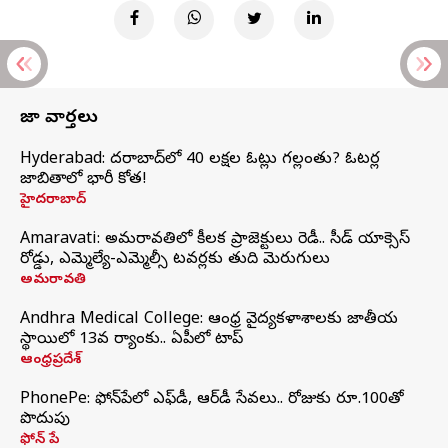
తాజా వార్తలు
Hyderabad: హైదరాబాద్‌లో 40 లక్షల ఓట్లు గల్లంతు? ఓటర్ల
జాబితాలో భారీ కోత!
హైదరాబాద్
Amaravati: అమరావతిలో కీలక ప్రాజెక్టులు రెడీ.. సీడ్‌ యాక్సెస్‌
రోడ్డు, ఎమ్మెల్యే-ఎమ్మెల్సీ టవర్లకు తుది మెరుగులు
అమరావతి
Andhra Medical College: ఆంధ్ర వైద్యకళాశాలకు జాతీయ
స్థాయిలో 13వ ర్యాంకు.. ఏపీలో టాప్
ఆంధ్రప్రదేశ్
PhonePe: ఫోన్‌పేలో ఎఫ్‌డీ, ఆర్‌డీ సేవలు.. రోజుకు రూ.100తో
పొదుపు
ఫోన్‌ పే