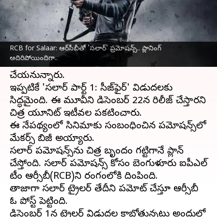
వ్రాసిన వారు
Nov 14, 2023
11:13 am
Stalin
ఈ వార్తాకథనం ఏంటి
RCB for Salaar: ఆర్‌సీబీతో 'సలార్' ప్రమోషన్స్.. ప్లానింగ్
ప్ర‌భాస్
-ప్రశాంత్ నీల్ కాంబినేషన్‌లో వస్తున్న చిత్రం
అదిరిపోయిందిగా..
'
సలార్
'. ఈ సినిమా రెండు భాగాలుగా విడుదల
చేయనున్నారు.
ఇప్పటికే 'సలార్ పార్ట్ 1: సీజ్‌ఫైర్' విడుదలకు
సిద్ధమైంది. ఈ మూవీని డిసెంబర్ 22న రిలీజ్ చేస్తారని
చిత్ర యూనిట్ ఇటీవల ప్రకటించారు.
ఈ నేపథ్యంలో సినిమాకు సంబంధించిన ప్రమోషన్స్‌లో
మేకర్స్ బిజీ అయ్యారు.
సలార్ ప్రమోషన్స్‌ను చిత్ర బృందం గట్టిగానే ప్లాన్
చేస్తోంది. సలార్ ప్రమోషన్స్ కోసం బెంగుళూరు ఐపీఎల్
టీం ఆర్సీబీ(RCB)ని రంగంలోకి దింపింది.
తాజాగా సలార్ ట్రైలర్‌ తేదీని ప్రమోట్ చేస్తూ ఆర్సీబీ
ఓ పోస్ట్ పెట్టింది.
డిసెంబర్ 1న ట్రైలర్ విడుదల కాబోతున్నట్లు అందులో