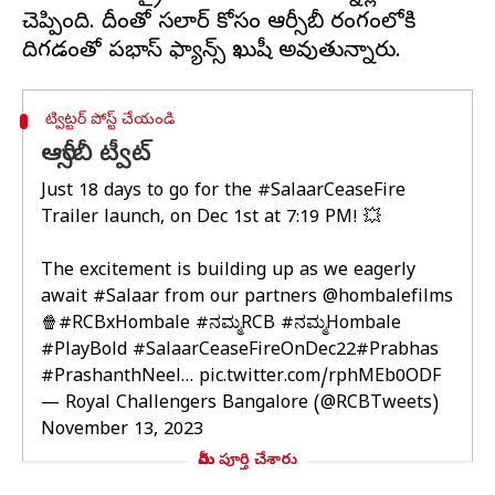
చెప్పింది. దీంతో సలార్ కోసం ఆర్సీబీ రంగంలోకి
ట్విట్టర్ పోస్ట్ చేయండి
ఆర్సీబీ ట్వీట్
Just 18 days to go for the
#SalaarCeaseFire
Trailer launch, on Dec 1st at 7:19 PM! 💥
The excitement is building up as we eagerly
await
#Salaar
from our partners
@hombalefilms
🍿
#RCBxHombale
#ನಮ್ಮRCB
#ನಮ್ಮHombale
#PlayBold
#SalaarCeaseFireOnDec22
#Prabhas
#PrashanthNeel
…
pic.twitter.com/rphMEb0ODF
— Royal Challengers Bangalore (@RCBTweets)
November 13, 2023
మీరు పూర్తి చేశారు