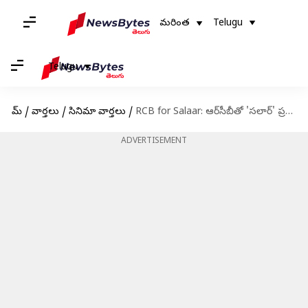
మరింత
Telugu
Telugu
హోమ్
/
వార్తలు
/
సినిమా వార్తలు
/
RCB for Salaar: ఆర్‌సీబీతో 'సలార్' ప్రమోషన్స్.. ప్లానింగ్ అదిరిపోయిందిగా..
ADVERTISEMENT