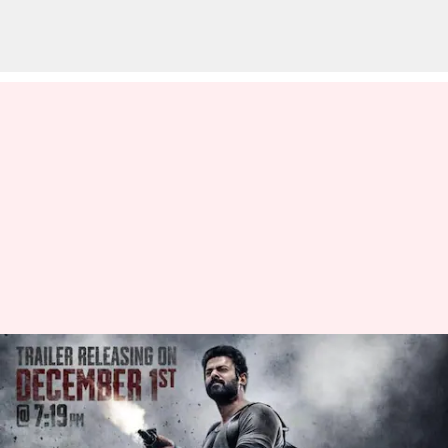
RCB for Salaar: ఆర్‌సీబీతో 'సలార్'
ప్రమోషన్స్.. ప్లానింగ్
అదిరిపోయిందిగా..