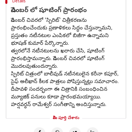
Details
డిసెంబర్ లో షూటింగ్ ప్రారంభం
డిసెంబర్‌ చివరలో 'స్పిరిట్' చిత్రీకరణను
ప్రారంభించేందుకు ప్రణాళికలు సిద్ధం చేస్తున్నామని,
ప్రస్తుతం నటీనటుల ఎంపికలో బిజీగా ఉన్నామని
భూషణ్‌ కుమార్‌ పేర్కొన్నారు.
త్వరలోనే నటీనటులను ఖరారు చేసి, షూటింగ్
ప్రారంభిస్తామన్నారు. డిసెంబర్‌ చివరలో షూటింగ్
మొదలవుతుందన్నారు.
స్పిరిట్ చిత్రంలో బాలీవుడ్ నటీనటులైన కరీనా కపూర్,
సైఫ్‌ అలీఖాన్‌ కీలక పాత్రలు పోషిస్తున్నట్లు సమాచారం.
దీపావళి సందర్భంగా ఈ చిత్రానికి సంబంధించిన
మ్యూజిక్ పనులు కూడా ప్రారంభమయ్యాయి.
హర్షవర్ధన్ రామేశ్వర్ సంగీతాన్ని అందిస్తున్నారు.
మీరు పూర్తి చేశారు