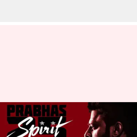
Prabhas: ప్రభాస్ 'స్పిరిట్' మూవీ..
షూటింగ్ తేదీని చెప్పిన ప్రముఖ
నిర్మాత