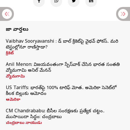
తాజా వార్తలు
Vaibhav Sooryavanshi : రెడ్ బాల్ క్రికెట్‌పై వైభవ్ ఫోకస్.. మరి
టెస్టుల్లోనూ రాణిస్తాడా?
క్రికెట్
Anil Menon: విజయవంతంగా స్పేస్‌వాక్‌ చేసిన భారత సంతతి
వ్యోమగామి అనిల్‌ మేనన్
వ్యోమగామి
US Tariffs: భారత్‌పై 100% టారిఫ్‌ మోత.. అమెరికా సెనెట్‌లో
కీలక బిల్లుకు ఆమోదం
అమెరికా
CM Chandrababu: బీసీల సంరక్షణకు ప్రత్యేక చట్టం..
ముసాయిదా సిద్ధం: చంద్రబాబు
చంద్రబాబు నాయుడు