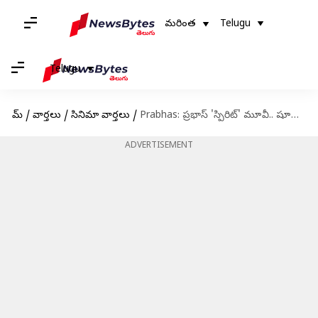
మరింత
Telugu
Telugu
హోమ్
/
వార్తలు
/
సినిమా వార్తలు
/
Prabhas: ప్రభాస్ 'స్పిరిట్' మూవీ.. షూటింగ్ తేదీని చెప్పిన ప్రముఖ నిర్మాత
ADVERTISEMENT