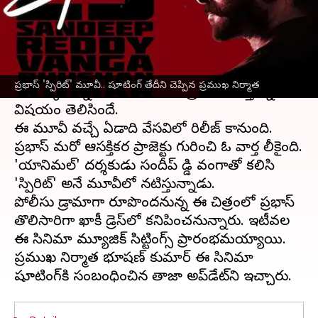
వ్రాసిన వారు
Nov 06, 2024
11:31 am
Jayachandra Akuri
ఈ వార్తాకథనం ఏంటి
రెబల్ స్టార్
ప్రభాస్
ప్రస్తుతం మారుతి దర్శకత్వంలో
ప్రభాస్ 'స్పిరిట్' మూవీ.. షూటింగ్ తేదీని చెప్పిన ప్రముఖ నిర్మాత
తెరకెక్కుతున్న 'ది రాజాసాబ్‌' చిత్రంలో నటిస్తున్న
విషయం తెలిసిందే.
ఈ మూవీ వచ్చే ఏడాది వేసవిలో రిలీజ్ కానుంది.
ప్రభాస్ మరో ఆసక్తికర ప్రాజెక్టు గురించి ఓ వార్త లీకైంది.
'యానిమల్' దర్శకుడు సందీప్ రెడ్డి వంగాతో కలిసి
'స్పిరిట్' అనే మూవీలో నటిస్తున్నాడు.
పోలీసు డ్రామాగా రూపొందనున్న ఈ చిత్రంలో ప్రభాస్‌
తొలిసారిగా ఖాకీ డ్రెస్‌లో కనిపించనున్నారు. ఇటీవల
ఈ సినిమా మ్యూజిక్ సిట్టింగ్స్ ప్రారంభమయ్యాయి.
ప్రముఖ నిర్మాత భూషణ్‌ కుమార్‌ ఈ సినిమా