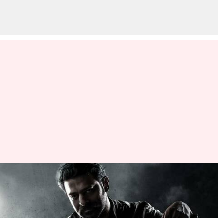
సలార్ టీజర్ కు ముహూర్తం
కుదిరేసింది: రిలీజ్ ఎప్పుడంటే?
వ్రాసిన వారు
Jun 19, 2023
05:08 pm
Sriram Pranateja