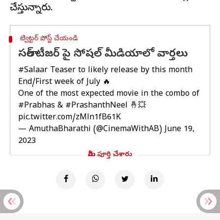
ట్విట్టర్ పోస్ట్ చేయండి
సలార్ టీజర్ పై సోషల్ మీడియాలో వార్తలు
#Salaar
Teaser to likely release by this month
End/First week of July 🔥
One of the most expected movie in the combo of
#Prabhas
&
#PrashanthNeel
🤞💥
pic.twitter.com/zMln1fB61K
— AmuthaBharathi (@CinemaWithAB)
June 19,
2023
మీరు పూర్తి చేశారు