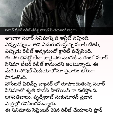
ఈ వార్తాకథనం ఏంటి
కేజీఎఫ్ తో సంచలనం సృష్టించిన దర్శకుడు ప్రశాంత్
నీల్ దర్శకత్వంలో పాన్ ఇండియా స్టార్
ప్రభాస్
,
సలార్
సలార్ టీజర్ రిలీజ్ తేదీపై సోషల్ మీడియాలో వార్తలు
సినిమాను చేస్తున్న సంగతి తెలిసిందే.
తాజాగా సలార్ సినిమాపై క్రేజీ అప్డేట్ వచ్చింది.
ఎప్పుడెప్పుడా అని ఎదురుచూస్తున్న సలార్ టీజర్,
ఎప్పుడు రిలీజ్ అవ్వనుందో క్లారిటీ వచ్చేసింది.
ఈ నెల చివర్లో లేదా జులై నెల మొదటి వారంలో సలార్
సినిమా టీజర్ రిలీజ్ కానుందని అంటున్నారు. ఈ
మేరకు సోషల్ మీడియాలోనూ ప్రచారం జోరుగా
సాగుతోంది.
హోంబలే ఫిలిమ్స్ బ్యానర్ లో రూపొందుతున్న సలార్
సినిమాలో శృతి హాసన్ హీరోయిన్ గా నటిస్తోంది.
జగపతిబాబు, పృథ్వీరాజ్ సుకుమారన్ ప్రధాన
పాత్రల్లో కనిపించనున్నారు.
ఈ సినిమాను సెప్టెంబర్ 28న రిలీజ్ చేయాలని ప్లాన్