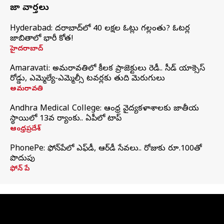
తాజా వార్తలు
Hyderabad: హైదరాబాద్‌లో 40 లక్షల ఓట్లు గల్లంతు? ఓటర్ల
జాబితాలో భారీ కోత!
హైదరాబాద్
Amaravati: అమరావతిలో కీలక ప్రాజెక్టులు రెడీ.. సీడ్‌ యాక్సెస్‌
రోడ్డు, ఎమ్మెల్యే-ఎమ్మెల్సీ టవర్లకు తుది మెరుగులు
అమరావతి
Andhra Medical College: ఆంధ్ర వైద్యకళాశాలకు జాతీయ
స్థాయిలో 13వ ర్యాంకు.. ఏపీలో టాప్
ఆంధ్రప్రదేశ్
PhonePe: ఫోన్‌పేలో ఎఫ్‌డీ, ఆర్‌డీ సేవలు.. రోజుకు రూ.100తో
పొదుపు
ఫోన్‌ పే