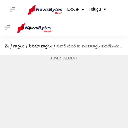
మరింత
Telugu
Telugu
హోమ్
/
వార్తలు
/
సినిమా వార్తలు
/
సలార్ టీజర్ కు ముహూర్తం కుదిరేసింది: రిలీజ్ ఎప్పుడంటే?
ADVERTISEMENT