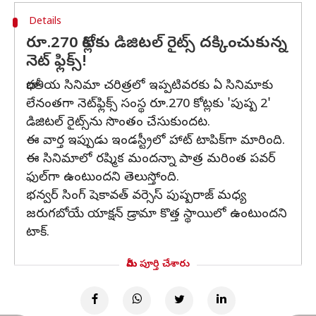
Details
రూ.270 కోట్లకు డిజిటల్ రైట్స్ దక్కించుకున్న
నెట్ ఫ్లిక్స్!
భారతీయ సినిమా చరిత్రలో ఇప్పటివరకు ఏ సినిమాకు
లేనంతగా నెట్‌ఫ్లిక్స్ సంస్థ రూ.270 కోట్లకు 'పుష్ప 2'
డిజిటల్ రైట్స్‌ను సొంతం చేసుకుందట.
ఈ వార్త ఇప్పుడు ఇండస్ట్రీలో హాట్ టాపిక్‌గా మారింది.
ఈ సినిమాలో రష్మిక మందన్నా పాత్ర మరింత పవర్
ఫుల్‌గా ఉంటుందని తెలుస్తోంది.
భన్వర్ సింగ్ షెకావత్ వర్సెస్ పుష్పరాజ్ మధ్య
జరుగబోయే యాక్షన్ డ్రామా కొత్త స్థాయిలో ఉంటుందని
టాక్.
మీరు పూర్తి చేశారు