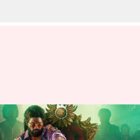
Pushupa 2 OTT: భారతీయ సినిమా
చరిత్రలో పుష్ప 2 రికార్డు!.. ఈ
ప్రాజెక్టుకు కళ్లు చెదిరే ఓటీటీ డీల్