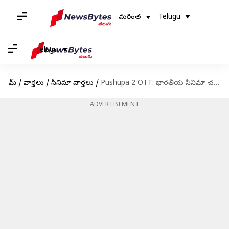
మరింత
Telugu
Telugu
హోమ్
/
వార్తలు
/
సినిమా వార్తలు
/
Pushupa 2 OTT: భారతీయ సినిమా చరిత్రలో పుష్ప 2 రికార్డు!.. ఈ ప్రాజెక్టుకు కళ్లు చెదిరే ఓటీటీ డీల్
ADVERTISEMENT