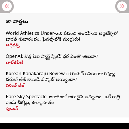
తాజా వార్తలు
World Athletics Under-20: ప్రపంచ అండర్-20 అథ్లెటిక్స్‌లో
భారత్‌ శుభారంభం.. ఫైనల్స్‌లోకి ముగ్గురు!
అథ్లెటిక్స్
OpenAI: కొత్త ఏఐ స్మార్ట్ స్పీకర్ ధర ఎంతో తెలుసా?
చాట్‌జీపీటీ
Korean Kanakaraju Review : కొరియన్ కనకరాజు రివ్యూ..
వరుణ్ తేజ్ కామెడీ వర్కౌట్ అయ్యిందా?
వరుణ్ తేజ్
Rare Sky Spectacle: ఆకాశంలో అరుదైన అద్భుతం.. ఒకే రాత్రి
రెండు చీకట్లు, ఉల్కాపాతం
స్పెయిన్