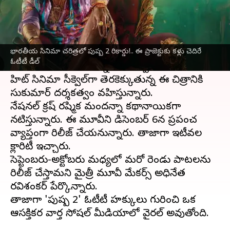
వ్రాసిన వారు
Sep 01, 2024
12:12 pm
Jayachandra Akuri
ఈ వార్తాకథనం ఏంటి
భారతీయ సినిమా చరిత్రలో పుష్ప 2 రికార్డు!.. ఈ ప్రాజెక్టుకు కళ్లు చెదిరే
టాలీవుడ్ స్టార్
అల్లు అర్జున్
ప్రస్తుతం 'పుష్ప 2'
ఓటీటీ డీల్
షూటింగ్‌లో బిజీగా ఉన్నారు. 'పుష్ప' పాన్ ఇండియా
హిట్ సినిమా సీక్వెల్‌గా తెరకెక్కుతున్న ఈ చిత్రానికి
సుకుమార్ దర్శకత్వం వహిస్తున్నారు.
నేషనల్ క్రష్ రష్మిక మందన్నా కథానాయికగా
నటిస్తున్నారు. ఈ మూవీని డిసెంబర్ 6న ప్రపంచ
వ్యాప్తంగా రిలీజ్ చేయనున్నారు. తాజాగా ఇటీవల
క్లారిటీ ఇచ్చారు.
సెప్టెంబరు-అక్టోబరు మధ్యలో మరో రెండు పాటలను
రిలీజ్ చేస్తామని మైత్రీ మూవీ మేకర్స్ అధినేత
రవిశంకర్ పేర్కొన్నారు.
తాజాగా 'పుష్ప 2' ఓటీటీ హక్కులు గురించి ఒక