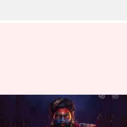
Pushpa 2: అల్లు అర్జున్ పుష్ప 2
రిలీజ్ డేట్ మారింది.. ఎప్పుడంటే?
వ్రాసిన వారు
Oct 24, 2024
01:36 pm
Sirish Praharaju