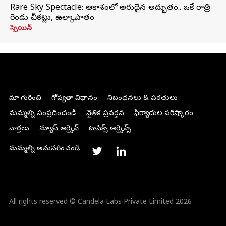
Rare Sky Spectacle: ఆకాశంలో అరుదైన అద్భుతం.. ఒకే రాత్రి
రెండు చీకట్లు, ఉల్కాపాతం
స్పెయిన్
మా గురించి
గోప్యతా విధానం
నిబంధనలు & షరతులు
మమ్మల్ని సంప్రదించండి
నైతిక ప్రవర్తన
ఫిర్యాదుల పరిష్కారం
వార్తలు
న్యూస్ ఆర్కైవ్
టాపిక్స్ ఆర్కైవ్స్
మమ్మల్ని అనుసరించండి
All rights reserved © Candela Labs Private Limited 2026