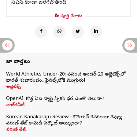
సెషన్ కూడా జరగబోతోంది.
మీరు పూర్తి చేశారు
తాజా వార్తలు
World Athletics Under-20: ప్రపంచ అండర్-20 అథ్లెటిక్స్‌లో
భారత్‌ శుభారంభం.. ఫైనల్స్‌లోకి ముగ్గురు!
అథ్లెటిక్స్
OpenAI: కొత్త ఏఐ స్మార్ట్ స్పీకర్ ధర ఎంతో తెలుసా?
చాట్‌జీపీటీ
Korean Kanakaraju Review : కొరియన్ కనకరాజు రివ్యూ..
వరుణ్ తేజ్ కామెడీ వర్కౌట్ అయ్యిందా?
వరుణ్ తేజ్