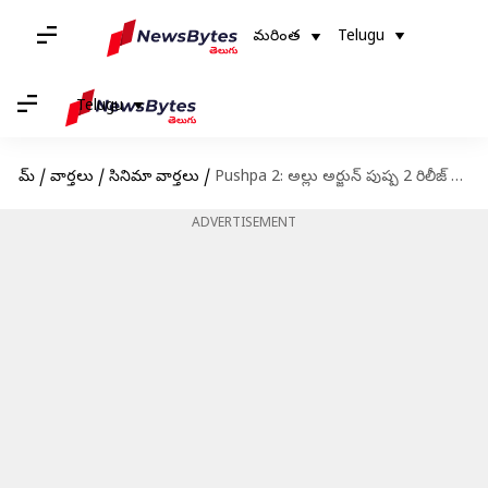
మరింత
Telugu
Telugu
హోమ్
/
వార్తలు
/
సినిమా వార్తలు
/
Pushpa 2: అల్లు అర్జున్ పుష్ప 2 రిలీజ్ డేట్ మారింది.. ఎప్పుడంటే?
ADVERTISEMENT