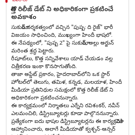
వివరాలు
కొత్త రిలీజ్ డేట్ ని అధికారికంగా ప్రకటించే
అవకాశం
సుకుమార్ దర్శకత్వంలో వచ్చిన "పుష్ప: ది రైజ్" భారీ
విజయం సాధించింది, ముఖ్యంగా హిందీ భాషలో.
ఈ నేపథ్యంలో, "పుష్ప 2" పై సుకుమార్, అల్లు అర్జున్
మరింత శ్రద్ధ పెట్టారు.
రీషూట్‌లు, కొత్త సన్నివేశాలు యాడ్ చేయడం వల్ల
చిత్రీకరణ ఇంకా కొనసాగుతోంది.
తాజా అప్డేట్ ప్రకారం, హైదరాబాద్‌లోని ఒక స్టార్
హోటల్‌లో తెలుగు, తమిళ, కన్నడ, మలయాళ, హిందీ
మీడియా ప్రతినిధుల సమక్షంలో కొత్త రిలీజ్ డేట్ ని
అధికారికంగా ప్రకటించనున్నారు.
ఈ కార్యక్రమంలో నిర్మాతలు ఎర్నేని రవిశంకర్, నవీన్
ఎలమంచిలి, డిస్ట్రిబ్యూటర్లు కూడా పాల్గొననున్నారు.
ప్రత్యేకంగా ఐదు భాషల డిస్ట్రిబ్యూటర్లను ఈ కార్యక్రమానికి
ఆహ్వానించారు, అలాగే మీడియాతో క్వశ్చన్-ఆన్సర్