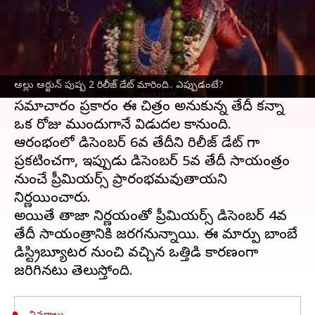
ఈ వార్తాకథనం ఏంటి
అల్లు అర్జున్
ప్రధాన పాత్రలో నటిస్తున్న "
పుష్ప 2
"
రిలీజ్ డేట్ గురించి వస్తున్న వార్తలు నిజమయ్యాయి.
అల్లు అర్జున్ పుష్ప 2 రిలీజ్ డేట్ మారింది.. ఎప్పుడంటే?
సినిమా వాయిదా పడుతుందనుకున్నప్పటికీ, తాజా
సమాచారం ప్రకారం ఈ చిత్రం అనుకున్న తేదీ కన్నా
ఒక రోజు ముందుగానే విడుదల కానుంది.
ఆరంభంలో డిసెంబర్ 6వ తేదీని రిలీజ్ డేట్ గా
ప్రకటించగా, ఇప్పుడు డిసెంబర్ 5వ తేదీ సాయంత్రం
నుంచే ప్రీమియర్స్ ప్రారంభమవుతాయని
నిర్ణయించారు.
అయితే తాజా నిర్ణయంతో ప్రీమియర్స్ డిసెంబర్ 4వ
తేదీ సాయంత్రానికి జరగనున్నాయి. ఈ మార్పు బాంబే
డిస్ట్రిబ్యూటర్ల నుంచి వచ్చిన ఒత్తిడి కారణంగా