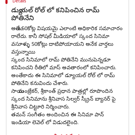
Details
డ్యుయల్ రోల్ లో కనిపించిన రామ్
పోతినేని
అయితే 50కోట్ల విషయమై ఎలాంటి అధికారిక సమాచారం
రాలేదు. కానీ సోషల్ మీడియాలో స్కంద సినిమా
వసూళ్ళు 50కోట్లు దాటిపోయాయని అనేక వార్తలు
వస్తున్నాయి.
స్కంద సినిమాలో రామ్ పోతినేని మునుపెన్నడూ
కనిపించని రీతిలో మాస్ అవతారంలో కనిపించారు.
అంతేకాదు ఈ సినిమాలో డ్యూయల్ రోల్ లో రామ్
పోతినేని కనువిందు చేశారు.
సాయి మంజ్రేకర్, శ్రీకాంత్ ప్రధాన పాత్రల్లో రూపొందిన
స్కంద సినిమాను శ్రీనివాస సిల్వర్ స్క్రీన్ బ్యానర్ పై
శ్రీనివాస చిట్టూరి నిర్మించారు.
తమన్ సంగీతం అందించిన ఈ సినిమా పాన్
ఇండియా లెవెల్ లో విడుదలైంది.