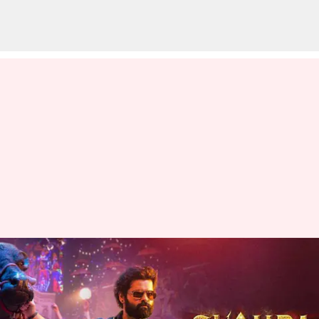
వసూళ్లలో దూసుకుపోతున్న రామ్
పోతినేని 'స్కంద': 50కోట్ల క్లబ్‌లో
చేరిన మూవీ!