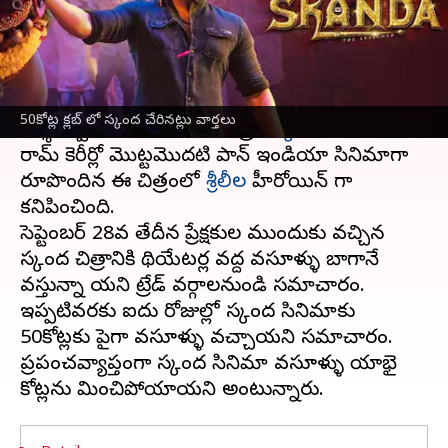
వ్రాసిన వారు
Oct 03, 2023
05:58 pm
Sriram Pranateja
ఈ వార్తాకథనం ఏంటి
ఎనర్జిటిక్ స్టార్
రామ్ పోతినేని
హీరోగా బోయపాటి శ్రీను
50కోట్ల క్లబ్ లో స్కంద చేరినట్లు వార్తలు
దర్శకత్వం లో రూపొందిన చిత్రం
స్కంద
.
రామ్ కెరీర్లో మొట్టమొదటి పాన్ ఇండియా సినిమాగా
రూపొందిన ఈ చిత్రంలో
శ్రీలీల
హీరోయిన్ గా
కనిపించింది.
సెప్టెంబర్ 28వ తేదీన ప్రేక్షకుల ముందుకు వచ్చిన
స్కంద చిత్రానికి థియేటర్ల వద్ద వసూళ్ళు బాగానే
వస్తున్నా యని ట్రేడ్ వర్గాలనుండి సమాచారం.
ఇప్పటివరకు ఐదు రోజుల్లో స్కంద సినిమాకు
50కోట్లకు పైగా వసూళ్ళు వచ్చాయని సమాచారం.
ప్రపంచవ్యాప్తంగా స్కంద సినిమా వసూళ్ళు యాభై