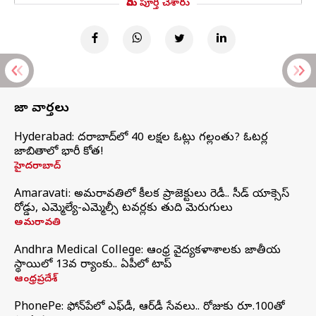
మీరు పూర్తి చేశారు
తాజా వార్తలు
Hyderabad: హైదరాబాద్‌లో 40 లక్షల ఓట్లు గల్లంతు? ఓటర్ల
జాబితాలో భారీ కోత!
హైదరాబాద్
Amaravati: అమరావతిలో కీలక ప్రాజెక్టులు రెడీ.. సీడ్‌ యాక్సెస్‌
రోడ్డు, ఎమ్మెల్యే-ఎమ్మెల్సీ టవర్లకు తుది మెరుగులు
అమరావతి
Andhra Medical College: ఆంధ్ర వైద్యకళాశాలకు జాతీయ
స్థాయిలో 13వ ర్యాంకు.. ఏపీలో టాప్
ఆంధ్రప్రదేశ్
PhonePe: ఫోన్‌పేలో ఎఫ్‌డీ, ఆర్‌డీ సేవలు.. రోజుకు రూ.100తో