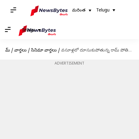
మరింత
Telugu
Telugu
హోమ్
/
వార్తలు
/
సినిమా వార్తలు
/
వసూళ్లలో దూసుకుపోతున్న రామ్ పోతినేని 'స్కంద': 50కోట్ల క్లబ్‌లో చేరిన మూవీ!
ADVERTISEMENT