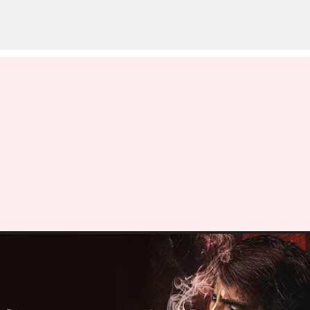
రావణాసుర ట్విట్టర్ రివ్యూ: సోషల్
మీడియా వేదికగా నెటిజన్ల రియాక్షన్
ఎలా ఉందంటే