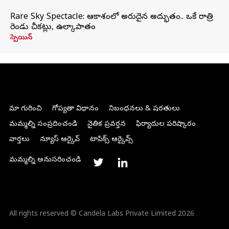
Rare Sky Spectacle: ఆకాశంలో అరుదైన అద్భుతం.. ఒకే రాత్రి
రెండు చీకట్లు, ఉల్కాపాతం
స్పెయిన్
మా గురించి
గోప్యతా విధానం
నిబంధనలు & షరతులు
మమ్మల్ని సంప్రదించండి
నైతిక ప్రవర్తన
ఫిర్యాదుల పరిష్కారం
వార్తలు
న్యూస్ ఆర్కైవ్
టాపిక్స్ ఆర్కైవ్స్
మమ్మల్ని అనుసరించండి
All rights reserved © Candela Labs Private Limited 2026