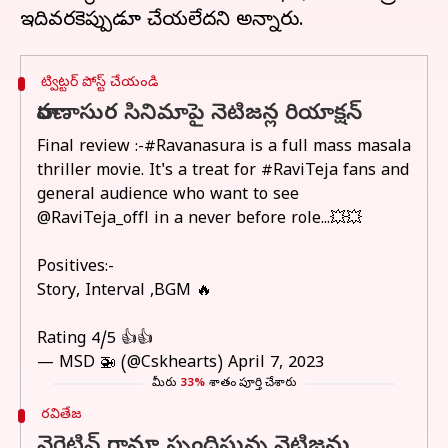
ట్విట్టర్ పోస్ట్ చేయండి
రావణాసుర సినిమాపై నెటిజన్ల రియాక్షన్
Final review :-
#Ravanasura
is a full mass masala
thriller movie. It's a treat for
#RaviTeja
fans and
general audience who want to see
@RaviTeja_offl
in a never before role...💥💥
Positives:-
Story, Interval ,BGM 🔥
Rating 4/5 👍👍
— MSD 🚁 (@Cskhearts)
April 7, 2023
మీరు
33%
శాతం పూర్తి చేశారు
రవితేజ
నెగెటివ్ గానూ స్పందిస్తున్న నెటిజన్లు