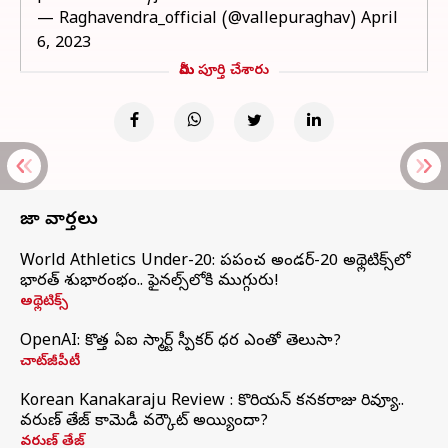
— Raghavendra_official (@vallepuraghav)
April
6, 2023
మీరు పూర్తి చేశారు
తాజా వార్తలు
World Athletics Under-20: ప్రపంచ అండర్-20 అథ్లెటిక్స్‌లో
భారత్‌ శుభారంభం.. ఫైనల్స్‌లోకి ముగ్గురు!
అథ్లెటిక్స్
OpenAI: కొత్త ఏఐ స్మార్ట్ స్పీకర్ ధర ఎంతో తెలుసా?
చాట్‌జీపీటీ
Korean Kanakaraju Review : కొరియన్ కనకరాజు రివ్యూ..
వరుణ్ తేజ్ కామెడీ వర్కౌట్ అయ్యిందా?
వరుణ్ తేజ్