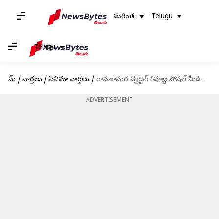
మరింత
Telugu
Telugu
హోమ్
/
వార్తలు
/
సినిమా వార్తలు
/
రావణాసుర ట్విట్టర్ రివ్యూ: సోషల్ మీడియా వేదికగా నెటిజన్ల రియాక్షన్ ఎలా ఉందంటే
ADVERTISEMENT