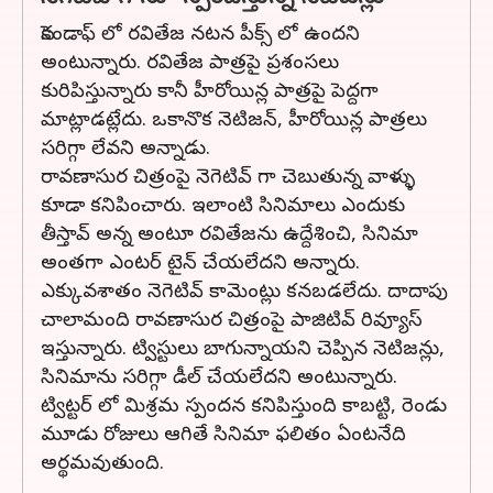
సెకండాఫ్ లో రవితేజ నటన పీక్స్ లో ఉందని
అంటున్నారు. రవితేజ పాత్రపై ప్రశంసలు
కురిపిస్తున్నారు కానీ హీరోయిన్ల పాత్రపై పెద్దగా
మాట్లాడట్లేదు. ఒకానొక నెటిజన్, హీరోయిన్ల పాత్రలు
సరిగ్గా లేవని అన్నాడు.
రావణాసుర చిత్రంపై నెగెటివ్ గా చెబుతున్న వాళ్ళు
కూడా కనిపించారు. ఇలాంటి సినిమాలు ఎందుకు
తీస్తావ్ అన్న అంటూ రవితేజను ఉద్దేశించి, సినిమా
అంతగా ఎంటర్ టైన్ చేయలేదని అన్నారు.
ఎక్కువశాతం నెగెటివ్ కామెంట్లు కనబడలేదు. దాదాపు
చాలామంది రావణాసుర చిత్రంపై పాజిటివ్ రివ్యూస్
ఇస్తున్నారు. ట్విస్టులు బాగున్నాయని చెప్పిన నెటిజన్లు,
సినిమాను సరిగ్గా డీల్ చేయలేదని అంటున్నారు.
ట్విట్టర్ లో మిశ్రమ స్పందన కనిపిస్తుంది కాబట్టి, రెండు
మూడు రోజులు ఆగితే సినిమా ఫలితం ఏంటనేది
అర్థమవుతుంది.