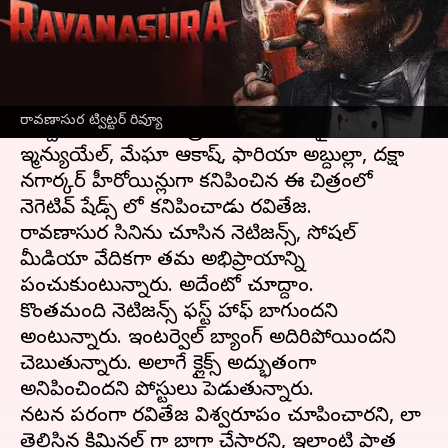
వ్రాసిన వారు
Apr 07, 2023
10:31 am
Sriram Pranateja
ఈ వార్తాకథనం ఏంటి
ధమాకా, వాల్తేరు వీరయ్య వంటి బ్లాక్ బస్టర్ల తర్వాత
రావణాసుర ట్విట్టర్ రివ్యూ
వచ్చిన
రావణాసుర
చిత్రం ఈ రోజు రిలీజైంది. అనూ
ఇమ్మాన్యుయేల్, మేఘా ఆకాష్, ఫారియా అబ్దుల్లా, దక్షా
నగార్కర్ హీరోయిన్లుగా కనిపించిన ఈ చిత్రంలో
నెగెటివ్ షేడ్స్ లో కనిపించాడు రవితేజ.
రావణాసుర సినిమాను చూసిన నెటిజన్స్, సోషల్
మీడియా వేదికగా తమ అభిప్రాయాన్ని
పంచుకుంటున్నారు. అదేంటో చూద్దాం.
కొంతమంది నెటిజన్స్ ఫస్ట్ హాఫ్ బాగుందని
అంటున్నారు. ఇంటర్వెల్ బ్యాంగ్ అదిరిపోయిందని
చెబుతున్నారు. అలాగే క్లైమాక్స్ అద్భుతంగా
అనిపించిందని పోస్టులు పెడుతున్నారు.
నటన పరంగా రవితేజ విశ్వరూపం చూపించారని, లా
తెలిసిన క్రిమినల్ గా బాగా చేసారని, ఇలాంటి పాత్ర