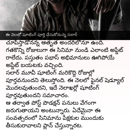
ఈ వార్తాకథనం ఏంటి
ప్రభాస్
- ప్రశాంత్ నీల్ క్రేజీ కాంబినేషన్లో
రూపుదిద్దుకుంటున్న సలార్ పై అభిమానుల్లో
అంచనాలు ఆకాశంలో ఉన్నాయి. కేజీఎఫ్ తో
రికార్డులు తిరగరాసిన ప్రశాంత్ నీల్, ప్రభాస్ ని ఎలా
ఈ నెలలో షూటింగ్ పూర్తి చేసుకోనున్న సలార్
చూపిస్తాడోనన్న ఆతృత అందరిలోనూ ఉంది.
గతకొన్ని రోజులుగా ఈ సినిమా నుండి ఎలాంటి అప్డేట్
రాలేదు. ప్రస్తుతం ప్రభాస్ అభిమానులు ఊగిపోయే
అప్డేట్ బయటకు వచ్చింది.
సలార్ మూవీ షూటింగ్ మరికొద్ది రోజుల్లో
పూర్తవనుందని తెలుస్తోంది. ఈ నెలలో ఫైనల్ షెడ్యూల్
మొదలవుతుందని, ఇదే నెలాఖర్లో షూటింగ్
పూర్తవుతుందని సమాచారం.
ఆ తర్వాత పోస్ట్ ప్రొడక్షన్ పనులు వేగంగా
జరుగుతాయని అంటున్నారు. ఏదేమైనా ఈ
సంవత్సరంలో సినిమాను ప్రేక్షకుల ముందుకు