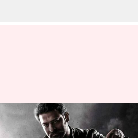
ప్రభాస్ సలార్ నుండి సాలిడ్ అప్డేట్
వ్రాసిన వారు
Feb 07, 2023
11:07 am
Sriram Pranateja