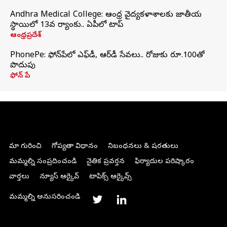
Andhra Medical College: ఆంధ్ర వైద్యకళాశాలకు జాతీయ
స్థాయిలో 13వ ర్యాంకు.. ఏపీలో టాప్
ఆంధ్రప్రదేశ్
PhonePe: ఫోన్‌పేలో ఎఫ్‌డీ, ఆర్‌డీ సేవలు.. రోజుకు రూ.100తో
పొదుపు
ఫోన్‌ పే
మా గురించి
గోప్యతా విధానం
నిబంధనలు & షరతులు
మమ్మల్ని సంప్రదించండి
నైతిక ప్రవర్తన
ఫిర్యాదుల పరిష్కారం
వార్తలు
న్యూస్ ఆర్కైవ్
టాపిక్స్ ఆర్కైవ్స్
మమ్మల్ని అనుసరించండి