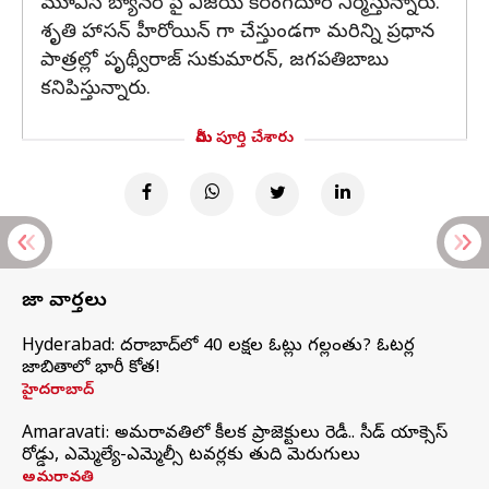
మూవీస్ బ్యానర్ పై విజయ్ కిరంగదూర్ నిర్మిస్తున్నారు.
శృతి హాసన్ హీరోయిన్ గా చేస్తుండగా మరిన్ని ప్రధాన
పాత్రల్లో పృథ్వీరాజ్ సుకుమారన్, జగపతిబాబు
కనిపిస్తున్నారు.
మీరు పూర్తి చేశారు
తాజా వార్తలు
Hyderabad: హైదరాబాద్‌లో 40 లక్షల ఓట్లు గల్లంతు? ఓటర్ల
జాబితాలో భారీ కోత!
హైదరాబాద్
Amaravati: అమరావతిలో కీలక ప్రాజెక్టులు రెడీ.. సీడ్‌ యాక్సెస్‌
రోడ్డు, ఎమ్మెల్యే-ఎమ్మెల్సీ టవర్లకు తుది మెరుగులు
అమరావతి