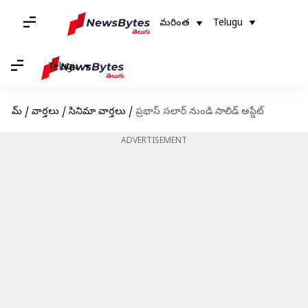
మరింత
Telugu
Telugu
హోమ్
/
వార్తలు
/
సినిమా వార్తలు
/
ప్రభాస్ సలార్ నుండి సాలిడ్ అప్డేట్
ADVERTISEMENT