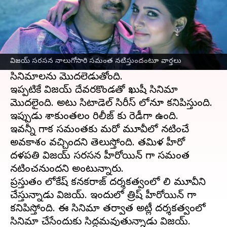
ఈ వార్తాకథనం ఏంటి
మయోసైటిస్ తో పోరాడుతున్న సమంత, గతకొన్ని రోజుల
నుండి సినిమాల్లో యాక్టివ్ గా ఉంది.
శాకుంతలం
విజయ్ సరసన నాలుగోసారి సమంత నటిస్తుందంటూ వార్తలు
ప్రమోషన్లలో కనిపిస్తున్న సమంత, వరుసగా
సినిమాలను మొదలెడుతోంది.
ఇప్పటికే విజయ్ దేవరకొండతో ఖుషీ సినిమా
మొదలైంది. అటు సిటాడెల్ సిరీస్ లోనూ కనిపిస్తుంది.
ఇప్పుడు శాకుంతలం రిలీజ్ కు రెడీగా ఉంది.
ఇవన్నీ గాక సమంతకు మరో మూవీలో నటించే
అవకాశం వచ్చిందని తెలుస్తోంది. తమిళ హీరో
దళపతి విజయ్ సరసన హీరోయిన్ గా సమంత
నటించనుందని అంటున్నారు.
ప్రస్తుతం లోకేష్ కనకరాజ్ దర్శకత్వంలో లియో మూవీని
చేస్తున్నాడు విజయ్. ఇందులో త్రిష్ హీరోయిన్ గా
కనిపిస్తోంది. ఈ సినిమా తర్వాత అట్లీ దర్శకత్వంలో