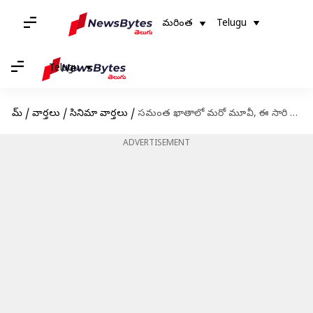
మరింత
Telugu
Telugu
హోమ్
/
వార్తలు
/
సినిమా వార్తలు
/
సమంత ఖాతాలో మరో మూవీ, ఈ సారి దళపతి విజయ్ సరసన?
ADVERTISEMENT