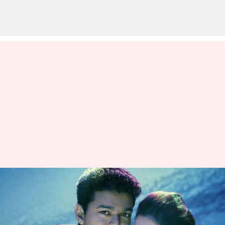
సమంత ఖాతాలో మరో మూవీ, ఈ సారి
దళపతి విజయ్ సరసన?
వ్రాసిన వారు
Apr 04, 2023
12:26 pm
Sriram Pranateja