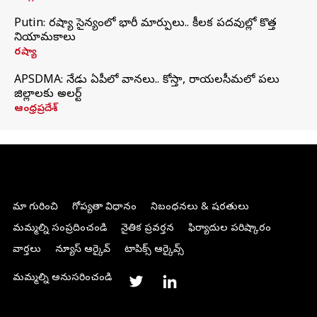
Putin: రష్యా సైన్యంలో భారీ మార్పులు.. కీలక పదవుల్లో కొత్త
నియామకాలు
రష్యా
APSDMA: నేడు ఏపీలో వానలు.. కోస్తా, రాయలసీమలో పలు
జిల్లాలకు అలర్ట్
ఆంధ్రప్రదేశ్
మా గురించి
గోప్యతా విధానం
నిబంధనలు & షరతులు
మమ్మల్ని సంప్రదించండి
నైతిక ప్రవర్తన
ఫిర్యాదుల పరిష్కారం
వార్తలు
న్యూస్ ఆర్కైవ్
టాపిక్స్ ఆర్కైవ్స్
మమ్మల్ని అనుసరించండి