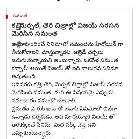
సమంత
కత్తి, మెర్సల్, తెరి చిత్రాల్లో విజయ్ సరసన
మెరిసిన సమంత
అట్లీ రూపొందించే సినిమాలో సమంతను హీరోయిన్ గా
తీసుకోవాలని చూస్తున్నారట. ఆల్రెడీ చర్చలు
జరుగుతున్నాయని అంటున్నారు. ఒకవేళ సమంత
కన్ఫామ్ అయితే విజయ్ తో ఇది నాలుగవ సినిమా
అవుతుంది.
ఇదివరకు కత్తి, తెరి, మెర్సల్ చిత్రాల్లో విజయ్ సరసన
మెరిసింది సమంత. మరి ఈ విషయమై ఎప్పుడు
సమాచారం వస్తుందో చూడాలి.
ప్రస్తుతం షారుక్ ఖాన్ తో జవాన్ సినిమాలో బిజీగా
ఉన్నాడు దర్శకుడు. అది పూర్తయ్యాక విజయ్ తో
తెరకెక్కించే సినిమా మీద వర్క్ చేస్తాడని
చెప్పుకుంటున్నారు.