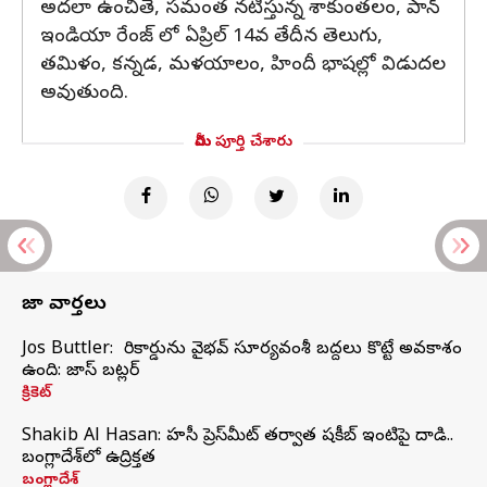
అదలా ఉంచితే, సమంత నటిస్తున్న శాకుంతలం, పాన్
ఇండియా రేంజ్ లో ఏప్రిల్ 14వ తేదీన తెలుగు,
తమిళం, కన్నడ, మళయాలం, హిందీ భాషల్లో విడుదల
అవుతుంది.
మీరు పూర్తి చేశారు
తాజా వార్తలు
Jos Buttler: నా రికార్డును వైభవ్ సూర్యవంశీ బద్దలు కొట్టే అవకాశం
ఉంది: జాస్ బట్లర్
క్రికెట్
Shakib Al Hasan: హసీనా ప్రెస్‌మీట్‌ తర్వాత షకీబ్‌ ఇంటిపై దాడి..
బంగ్లాదేశ్‌లో ఉద్రిక్తత
బంగ్లాదేశ్