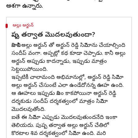
అల్లు అర్జున్
పుష్ప తర్వాత మొదలవుతుందా?
నిజానికి అల్లు అర్జున్ తో అర్జున్ రెడ్డి సినిమాను చేయాల్సింది
సందీప్ వంగా. అప్పట్లో కథ కూడా చెప్పాడు. కానీ అల్లు
అర్జున్ అప్పుడు కాదన్నాడు, ఇప్పుడు మాత్రం
సెట్టయిపోయింది.
ఇప్పటికీ చాలామంది అభిమానుల్లో, అర్జున్ రెడ్డి సినిమా
అల్లు అర్జున్ చేసుంటే ఎలా ఉండేదోనన్న ఊహ ఉంది.
ఆ ఊహలు ఇప్పుడు నిజం కాకపోయినా అర్జున్ రెడ్డి
దర్శకుడు సందీప్ దర్శకత్వంలో మాత్రం సినిమా
మొదలవుతోంది.
ఐతే ఈ సినిమా ఎప్పుడు మొదలవుతుందనేది ఇంకా
తెలియదు. పుష్ప తర్వాత అల్లు అర్జున్ చేతిలో
కొరటాల శివ దర్శకత్వంలో సినిమా ఉంది. మరి