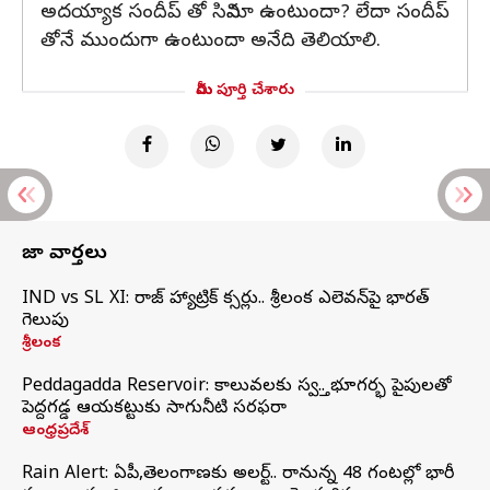
అదయ్యాక సందీప్ తో సినిమా ఉంటుందా? లేదా సందీప్
తోనే ముందుగా ఉంటుందా అనేది తెలియాలి.
మీరు పూర్తి చేశారు
తాజా వార్తలు
IND vs SL XI: సిరాజ్‌ హ్యాట్రిక్‌ సిక్సర్లు.. శ్రీలంక ఎలెవన్‌పై భారత్‌
గెలుపు
శ్రీలంక
Peddagadda Reservoir: కాలువలకు స్వస్తి.. భూగర్భ పైపులతో
పెద్దగడ్డ ఆయకట్టుకు సాగునీటి సరఫరా
ఆంధ్రప్రదేశ్
Rain Alert: ఏపీ,తెలంగాణకు అలర్ట్.. రానున్న 48 గంటల్లో భారీ