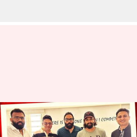
అల్లు అర్జున్, సందీప్ వంగా కాంబో:
అప్పుడు మిస్సయ్యింది, ఇప్పుడు
సెట్టయ్యింది