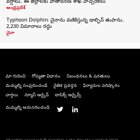
వర్షాలు.. ఈ జిల్లాలకు వాతావరణ శాఖ హెచ్చరికలు
ఆంధ్రప్రదేశ్
Typhoon Dolphin: చైనాను వణికిస్తున్న డాల్ఫిన్‌ తుపాను..
2,230 విమానాలు రద్దు
చైనా
మా గురించి
గోప్యతా విధానం
నిబంధనలు & షరతులు
మమ్మల్ని సంప్రదించండి
నైతిక ప్రవర్తన
ఫిర్యాదుల పరిష్కారం
వార్తలు
న్యూస్ ఆర్కైవ్
టాపిక్స్ ఆర్కైవ్స్
మమ్మల్ని అనుసరించండి