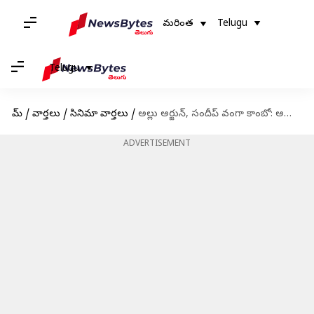
మరింత
Telugu
Telugu
హోమ్
/
వార్తలు
/
సినిమా వార్తలు
/
అల్లు అర్జున్, సందీప్ వంగా కాంబో: అప్పుడు మిస్సయ్యింది, ఇప్పుడు సెట్టయ్యింది
ADVERTISEMENT