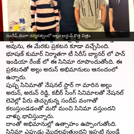
వ్రాసిన వారు
Mar 03, 2023
10:53 am
Sriram Pranateja
ఈ వార్తాకథనం ఏంటి
అర్జున్ రెడ్డి సినిమాతో ఇండస్ట్రీని షేక్ చేసిన సందీప్
సందీప్ వంగా దర్శకత్వంలో అల్లు అర్జున్ కొత్త చిత్రం
రెడ్డి వంగా,
అల్లు అర్జున్
ని డైరెక్ట్ చేయబోతున్నాడు.
అవును, ఈ మేరకు ప్రకటన కూడా వచ్చేసింది.
భూషణ్ కుమార్ నిర్మాతగా టీ సిరీస్ బ్యానర్ లో పాన్
ఇండియా రేంజ్ లో ఈ సినిమా రూపొందుతోంది. ఈ
ప్రకటనతో అల్లు అర్జున్ అభిమానులు ఆనందంలో
ఉన్నారు.
పుష్ప సినిమాతో నేషనల్ స్టార్ గా మారిన అల్లు
అర్జున్, అర్జున్ రెడ్డి, కబీర్ సింగ్ సినిమాలతో నేషనల్
లెవెల్లో పేరు తెచ్చుకున్న సందీప్ వంగాతో
కలుస్తుండడంతో మరో మంచి సినిమా వస్తుందని
వాళ్ళు భావిస్తున్నారు.
దాంతో అభిమానుల్లో ఉత్సాహం ఉప్పొంగుతోంది.
సినిమా ఎప్పుడు మొదలవుతుందని ఇప్పటి నుండే