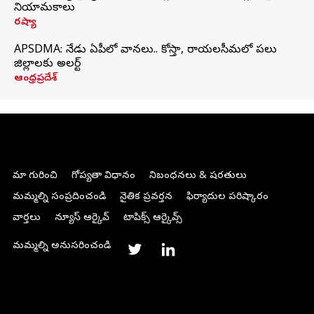
నియామకాలు
రష్యా
APSDMA: నేడు ఏపీలో వానలు.. కోస్తా, రాయలసీమలో పలు
జిల్లాలకు అలర్ట్
ఆంధ్రప్రదేశ్
మా గురించి
గోప్యతా విధానం
నిబంధనలు & షరతులు
మమ్మల్ని సంప్రదించండి
నైతిక ప్రవర్తన
ఫిర్యాదుల పరిష్కారం
వార్తలు
న్యూస్ ఆర్కైవ్
టాపిక్స్ ఆర్కైవ్స్
మమ్మల్ని అనుసరించండి