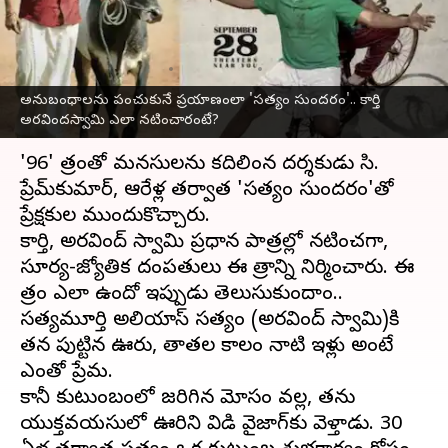
అరవిందస్వామి ఎలా
నటించారంటే?
వ్రాసిన వారు
Sep 28, 2024
09:07 am
Jayachandra Akuri
అనుబంధాలను పంచుకునే ప్రయాణంలా 'సత్యం సుందరం'.. కార్తి
అరవిందస్వామి ఎలా నటించారంటే?
ఈ వార్తాకథనం ఏంటి
'96' చిత్రంతో మనసులను కదిలించిన దర్శకుడు సి.
ప్రేమ్‌కుమార్, ఆరేళ్ల తర్వాత 'సత్యం సుందరం'తో
ప్రేక్షకుల ముందుకొచ్చారు.
కార్తి, అరవింద్ స్వామి ప్రధాన పాత్రల్లో నటించగా,
సూర్య-జ్యోతిక దంపతులు ఈ చిత్రాన్ని నిర్మించారు. ఈ
చిత్రం ఎలా ఉందో ఇప్పుడు తెలుసుకుందాం..
సత్యమూర్తి అలియాస్ సత్యం (అరవింద్ స్వామి)కి
తన పుట్టిన ఊరు, తాతల కాలం నాటి ఇళ్లు అంటే
ఎంతో ప్రేమ.
కానీ కుటుంబంలో జరిగిన మోసం వల్ల, తను
యుక్తవయసులో ఊరిని విడిచి వైజాగ్‌కు వెళ్తాడు. 30