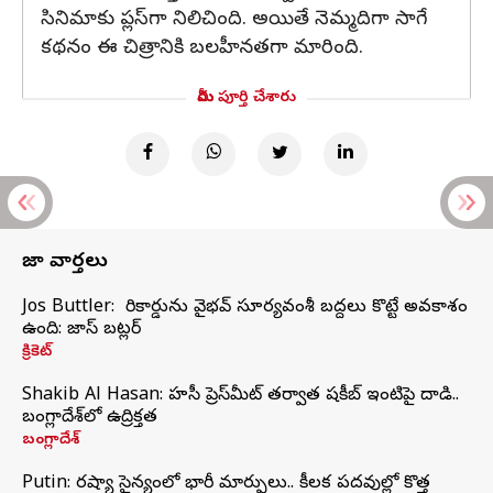
సినిమాకు ప్లస్‌గా నిలిచింది. అయితే నెమ్మదిగా సాగే
కథనం ఈ చిత్రానికి బలహీనతగా మారింది.
మీరు పూర్తి చేశారు
తాజా వార్తలు
Jos Buttler: నా రికార్డును వైభవ్ సూర్యవంశీ బద్దలు కొట్టే అవకాశం
ఉంది: జాస్ బట్లర్
క్రికెట్
Shakib Al Hasan: హసీనా ప్రెస్‌మీట్‌ తర్వాత షకీబ్‌ ఇంటిపై దాడి..
బంగ్లాదేశ్‌లో ఉద్రిక్తత
బంగ్లాదేశ్
Putin: రష్యా సైన్యంలో భారీ మార్పులు.. కీలక పదవుల్లో కొత్త