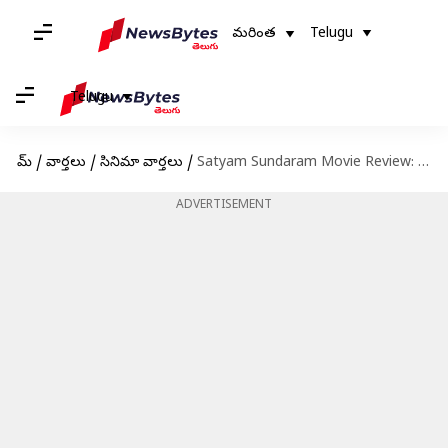
మరింత
Telugu
Telugu
హోమ్
/
వార్తలు
/
సినిమా వార్తలు
/
Satyam Sundaram Movie Review: అనుబంధాలను పంచుకునే ప్రయాణంలా 'సత్యం సుందరం'.. కార్తి అరవిందస్వామి ఎలా నటించారంటే?
ADVERTISEMENT