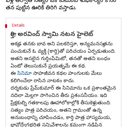
ఏళ్ల తర్వాత సత్యం ఒక కుటుంబ శుభకార్యం కోసం
Details
కార్తి, అరవింద్ స్వామి నటన హైలెట్
అక్కడ తనకు బావ అని పలకరిస్తూ, అన్యమనస్కతను
పంచుకునే ఓ వ్యక్తి (కార్తి)తో పరిచయం ఏర్పడుతుంది.
అతని అసలైన గుర్తింపేమిటో, తనతో అతని బంధం
ఏంటో తెలుసుకునే ప్రయత్నమే ఈ కథ.
ఈ
సినిమా
సాహజీవన కథల హంగులకు మేలు
కలిగించేలా రాసిన నాటకం కాదు.
దర్శకుడు ప్రేమ్‌కుమార్ ఈ సినిమాను ఒక ప్రశాంతమైన
నదిలా మెల్లగా సాగించిన తీరు ప్రశంసనీయం. ఇది
ప్రేక్షకుల్ని గతకాలపు ఊహాలోకాల్లోకి తీసుకెళ్లుతుంది.
సత్యం పాత్ర పరిచయం, అతని గ్రామంతో ఉన్న
అనుబంధాన్ని చూపించడం, కార్తి పాత్ర హాస్యమయ,
భావోద్వేగభరిత సన్నివేశాలను క్రమంగా నడిపిన