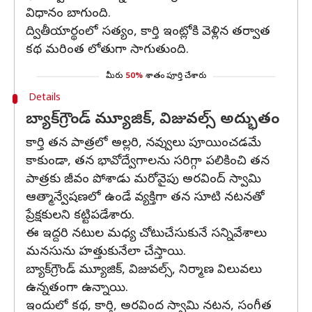
విధానం బాగుంది.
ద్వితీయార్థంలో సత్యం, కార్తి ఇంట్లోకి వెళ్లిన తర్వాత
కథ మరింత లోతుగా సాగుతుంది.
మీరు
50%
శాతం పూర్తి చేశారు
Details
బ్యాక్‌గ్రౌండ్ మ్యూజిక్, విజువల్స్ అద్భుతం
కార్తి తన పాత్రలో అల్లరి, నవ్వులు పూయించడమే
కాకుండా, తన భావోద్వేగాలను సరిగ్గా పలికించి తన
పాత్రకు జీవం పోశాడు మరోవైపు అరవింద్ స్వామి
ఆత్మాన్వేషణలో ఉండే వ్యక్తిగా తన సూటి నటనతో
ప్రేక్షకులని కట్టిపడేశారు.
ఈ ఇద్దరి నటుల మధ్య చోటుచేసుకునే సన్నివేశాలు
మనసును హత్తుకునేలా చేస్తాయి.
బ్యాక్‌గ్రౌండ్ మ్యూజిక్, విజువల్స్, నిర్మాణ విలువలు
ఉన్నతంగా ఉన్నాయి.
ఇందులో కథ, కార్తి, అరవింద స్వామి నటన, సంగీత