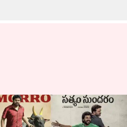
Satyam Sundaram Movie
Review: అనుబంధాలను పంచుకునే
ప్రయాణంలా 'సత్యం సుందరం'.. కార్తి