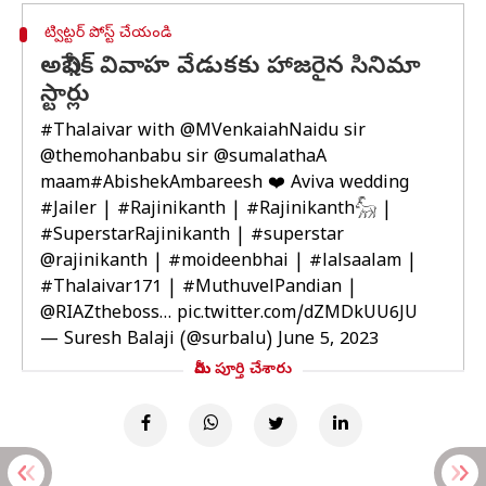
ట్విట్టర్ పోస్ట్ చేయండి
అభిషేక్ వివాహ వేడుకకు హాజరైన సినిమా
స్టార్లు
#Thalaivar
with
@MVenkaiahNaidu
sir
@themohanbabu
sir
@sumalathaA
maam
#AbishekAmbareesh
❤️ Aviva wedding
#Jailer
|
#Rajinikanth
|
#Rajinikanth𓃵
|
#SuperstarRajinikanth
|
#superstar
@rajinikanth
|
#moideenbhai
|
#lalsaalam
|
#Thalaivar171
|
#MuthuvelPandian
|
@RIAZtheboss
…
pic.twitter.com/dZMDkUU6JU
— Suresh Balaji (@surbalu)
June 5, 2023
మీరు పూర్తి చేశారు