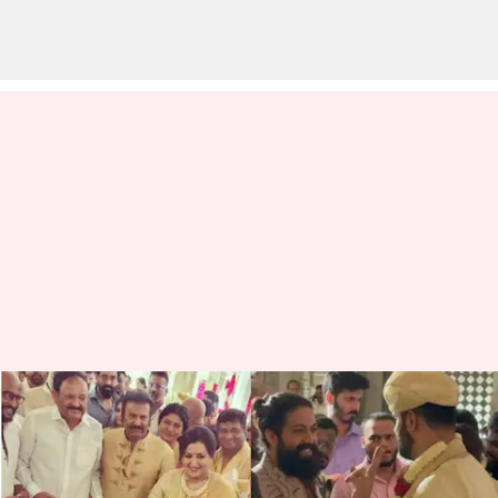
సీనియర్ హీరోయిన్ సుమలత కొడుకు
వివాహం: హాజరైన మోహన్ బాబు,
రజనీ కాంత్, కేజీఎఫ్ స్టార్ యశ్