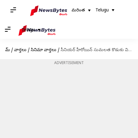
మరింత
Telugu
Telugu
హోమ్
/
వార్తలు
/
సినిమా వార్తలు
/
సీనియర్ హీరోయిన్ సుమలత కొడుకు వివాహం: హాజరైన మోహన్ బాబు, రజనీ కాంత్, కేజీఎఫ్ స్టార్ యశ్
ADVERTISEMENT