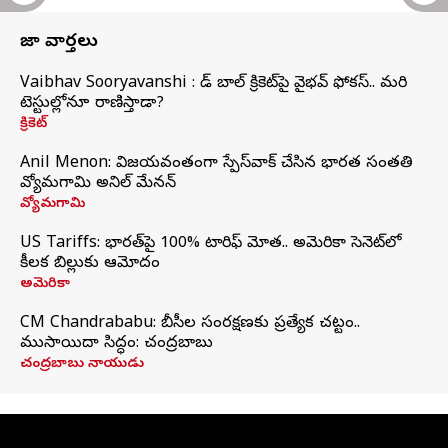
తాజా వార్తలు
Vaibhav Sooryavanshi : రెడ్ బాల్ క్రికెట్‌పై వైభవ్ ఫోకస్.. మరి
టెస్టుల్లోనూ రాణిస్తాడా?
క్రికెట్
Anil Menon: విజయవంతంగా స్పేస్‌వాక్‌ చేసిన భారత సంతతి
వ్యోమగామి అనిల్‌ మేనన్
వ్యోమగామి
US Tariffs: భారత్‌పై 100% టారిఫ్‌ మోత.. అమెరికా సెనెట్‌లో
కీలక బిల్లుకు ఆమోదం
అమెరికా
CM Chandrababu: బీసీల సంరక్షణకు ప్రత్యేక చట్టం..
ముసాయిదా సిద్ధం: చంద్రబాబు
చంద్రబాబు నాయుడు