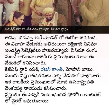
వ్రాసిన వారు
Jun 05, 2023
04:35 pm
Sriram Pranateja
ఈ వార్తాకథనం ఏంటి
కన్నడ యాక్టర్ అంబరీష్, సీనియర్ తెలుగు హీరోయిన్
అభిషేక్ వివాహ వేడుకకు హాజరైన సినిమా స్టార్లు
సుమలత దంపతుల కొడుకు అభిషేక్ వివాహం,
అవివా బిడప్పా అనే మోడల్ తో ఈరోజు జరిగింది.
ఈ వివాహ వేడుకకు అతిధులుగా దక్షిణాది సినిమా
ఇండస్ట్రీ సెలెబ్రిటీలు హాజరయ్యారు. సినిమా రంగం
నుండే కాకుండా రాజకీయ ప్రముఖులు కూడా ఈ
వేడుకలో కనిపించారు.
కేజీఎఫ్ స్టార్ యశ్,
రజనీ కాంత్
, మోహన్ బాబు,
మంచు విష్ణు తదితరులు పెళ్ళి వేడుకలో పాల్గొన్నారు.
ఇక రాజకీయ ప్రముఖులలో మాజీ ఉపరాష్ట్రపతి
వెంకయ్య నాయుడు కనిపించారు.
ప్రస్తుతం ఈ పెళ్ళికి సంబంధించిన ఫోటోలు ఇంటర్నెట్